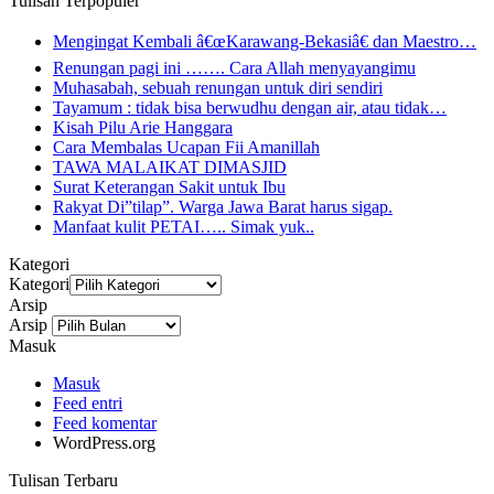
Tulisan Terpopuler
Mengingat Kembali â€œKarawang-Bekasiâ€ dan Maestro…
Renungan pagi ini ……. Cara Allah menyayangimu
Muhasabah, sebuah renungan untuk diri sendiri
Tayamum : tidak bisa berwudhu dengan air, atau tidak…
Kisah Pilu Arie Hanggara
Cara Membalas Ucapan Fii Amanillah
TAWA MALAIKAT DIMASJID
Surat Keterangan Sakit untuk Ibu
Rakyat Di”tilap”. Warga Jawa Barat harus sigap.
Manfaat kulit PETAI….. Simak yuk..
Kategori
Kategori
Arsip
Arsip
Masuk
Masuk
Feed entri
Feed komentar
WordPress.org
Tulisan Terbaru