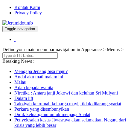
Kontak Kami
Privacy Policy
Toggle navigation
Berita dan Informasi Terkini
Jeramidotinfo
Define your main menu bar navigation in Apperance > Menus >
Breaking News :
Mengapa Jepang bisa maju?
Andai aku mati malam ini
Malas
Adab kepada wanita
Niretika : Antara janji Jokowi dan keluhan Sri Mulyani
Dalam lift
Takziyah ke rumah keluarga mayit, tidak dilarang syariat
Perkara yang disembunyikan
Didik keluargamu untuk menjaga Shalat
Penyelesaian kasus Jiwasraya akan selamatkan Negara dari
krisis yang lebih besar