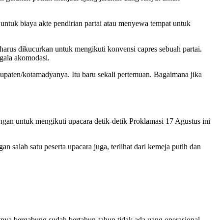
untuk biaya akte pendirian partai atau menyewa tempat untuk
harus dikucurkan untuk mengikuti konvensi capres sebuah partai.
gala akomodasi.
upaten/kotamadyanya. Itu baru sekali pertemuan. Bagaimana jika
gan untuk mengikuti upacara detik-detik Proklamasi 17 Agustus ini
salah satu peserta upacara juga, terlihat dari kemeja putih dan
nya bergabung sudah bertahun-tahun tidak ada uang operasional