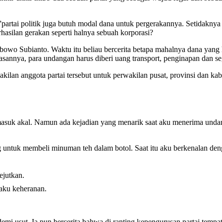
artai politik juga butuh modal dana untuk pergerakannya. Setidaknya 
hasilan gerakan seperti halnya sebuah korporasi?
bowo Subianto. Waktu itu beliau bercerita betapa mahalnya dana yang 
nnya, para undangan harus diberi uang transport, penginapan dan se
an anggota partai tersebut untuk perwakilan pusat, provinsi dan kab
masuk akal. Namun ada kejadian yang menarik saat aku menerima undan
ntuk membeli minuman teh dalam botol. Saat itu aku berkenalan dengan 
ejutkan.
aku keheranan.
i usut. Ia pun bercerita bahwa di ranting kepengurusan partai tempat