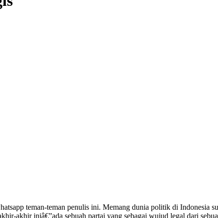
is
atsapp teman-teman penulis ini. Memang dunia politik di Indonesia s
ir-akhir iniâ€”ada sebuah partai yang sebagai wujud legal dari sebua