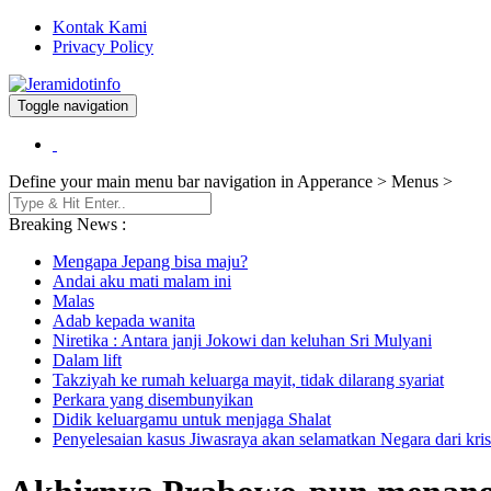
Kontak Kami
Privacy Policy
Toggle navigation
Berita dan Informasi Terkini
Jeramidotinfo
Define your main menu bar navigation in Apperance > Menus >
Breaking News :
Mengapa Jepang bisa maju?
Andai aku mati malam ini
Malas
Adab kepada wanita
Niretika : Antara janji Jokowi dan keluhan Sri Mulyani
Dalam lift
Takziyah ke rumah keluarga mayit, tidak dilarang syariat
Perkara yang disembunyikan
Didik keluargamu untuk menjaga Shalat
Penyelesaian kasus Jiwasraya akan selamatkan Negara dari kris