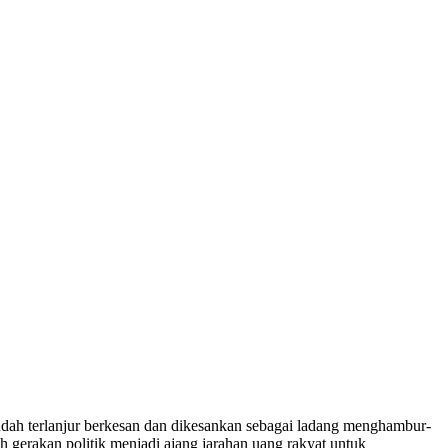
udah terlanjur berkesan dan dikesankan sebagai ladang menghambur-
h gerakan politik menjadi ajang jarahan uang rakyat untuk