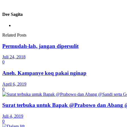
Dee Sagita
Related Posts
Permudah-lah, jangan dipersulit
Juli 24, 2018
0
Aneh. Kampanye koq pakai nginap
April 6, 2019
0
Surat terbuka untuk Bapak @Prabowo dan Abang @
Juli 4, 2019
0