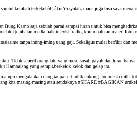
i sambil kembali terkekehâ€¦ â€œYa iyalah, mana juga bisa saya menah
 Bung Karno saja sebuah partai sampai iuran untuk bisa menghadirka
lalui jembatan media baik televisi, radio, koran bahkan materi fotoko
tusiasime tanpa iming-iming uang gaji. Sekaligus mulai berfikir dan 
ur. Tidak seperti orang lain yang mesti susah payah dan iuran hanya
it Hambalang yang sempit,berkelok-kelok dan gelap itu.
owo mampu mengalahkan uang tanpa seri milik cukong. Indonesia mil
dibidang kita masing-masing atau setidaknya #SHARE #BAGIKAN artikel 