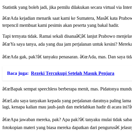
Statistik yang boleh jadi, jika pemilu dilakukan secara virtual via In
â€œAda kejadian menarik saat kami ke Sumatera, Masâ€ kata Prabowo 
terpencil membuat kami pesimis akan peserta yang bakal hadir.
Tapi ternyata tidak. Ramai sekali disanaâ€¦â€ lanjut Prabowo menjel
â€œYa saya tanya, ada yang dua jam perjalanan untuk kesini? Merek
â€œAda gak, pak?â€ tanyaku penasaran. â€œAda, mas. Dan saya tida
Baca juga:
Rezeki Tercukupi Setelah Masuk Penjara
â€œBapak sempat speechless berberapa menit, mas. Pidatonya mundur. 
â€œLalu saya tanyakan kepada yang perjalanan daratnya paling lama 
lagi, kenapa kalian mau jauh-jauh dan melelahkan hadir di acara ini?â€
â€œApa jawaban mereka, pak? Apa pak?â€ tanyaku mulai tidak sabar
fotokopian materi yang biasa mereka dapatkan dari pengurusâ€ jelas