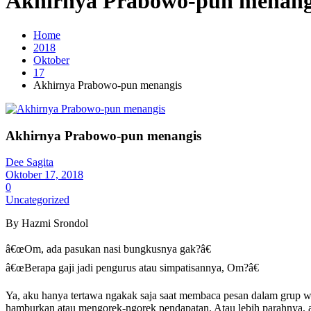
Akhirnya Prabowo-pun menang
Home
2018
Oktober
17
Akhirnya Prabowo-pun menangis
Akhirnya Prabowo-pun menangis
Dee Sagita
Oktober 17, 2018
0
Uncategorized
By Hazmi Srondol
â€œOm, ada pasukan nasi bungkusnya gak?â€
â€œBerapa gaji jadi pengurus atau simpatisannya, Om?â€
Ya, aku hanya tertawa ngakak saja saat membaca pesan dalam grup wh
hamburkan atau mengorek-ngorek pendapatan. Atau lebih parahnya, akh