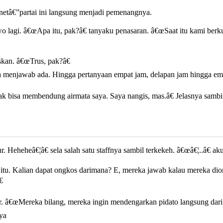
ternetâ€”partai ini langsung menjadi pemenangnya.
lagi. â€œApa itu, pak?â€ tanyaku penasaran. â€œSaat itu kami berkun
askan. â€œTrus, pak?â€
a menjawab ada. Hingga pertanyaan empat jam, delapan jam hingga emp
k bisa membendung airmata saya. Saya nangis, mas.â€ Jelasnya sambi
Heheheâ€¦â€ sela salah satu staffnya sambil terkekeh. â€œâ€¦..â€ aku
itu. Kalian dapat ongkos darimana? E, mereka jawab kalau mereka dion

. â€œMereka bilang, mereka ingin mendengarkan pidato langsung dari 
nya