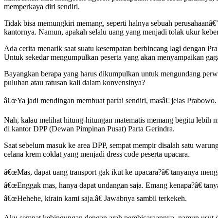
memperkaya diri sendiri.
Tidak bisa memungkiri memang, seperti halnya sebuah perusahaanâ€”p
kantornya. Namun, apakah selalu uang yang menjadi tolak ukur keber
Ada cerita menarik saat suatu kesempatan berbincang lagi dengan Pra
Untuk sekedar mengumpulkan peserta yang akan menyampaikan gagasa
Bayangkan berapa yang harus dikumpulkan untuk mengundang perwakil
puluhan atau ratusan kali dalam konvensinya?
â€œYa jadi mendingan membuat partai sendiri, masâ€ jelas Prabowo.
Nah, kalau melihat hitung-hitungan matematis memang begitu lebih 
di kantor DPP (Dewan Pimpinan Pusat) Parta Gerindra.
Saat sebelum masuk ke area DPP, sempat mempir disalah satu warung u
celana krem coklat yang menjadi dress code peserta upacara.
â€œMas, dapat uang transport gak ikut ke upacara?â€ tanyanya meng
â€œEnggak mas, hanya dapat undangan saja. Emang kenapa?â€ tany
â€œHehehe, kirain kami saja.â€ Jawabnya sambil terkekeh.
Aku sempat kebingungan dengan arah pembicaraannya, namun usut dem