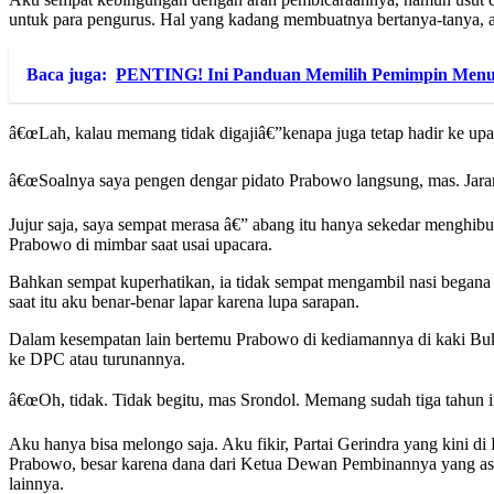
untuk para pengurus. Hal yang kadang membuatnya bertanya-tanya, 
Baca juga:
PENTING! Ini Panduan Memilih Pemimpin Menu
â€œLah, kalau memang tidak digajiâ€”kenapa juga tetap hadir ke upac
â€œSoalnya saya pengen dengar pidato Prabowo langsung, mas. Jarang
Jujur saja, saya sempat merasa â€” abang itu hanya sekedar menghibu
Prabowo di mimbar saat usai upacara.
Bahkan sempat kuperhatikan, ia tidak sempat mengambil nasi begana 
saat itu aku benar-benar lapar karena lupa sarapan.
Dalam kesempatan lain bertemu Prabowo di kediamannya di kaki Bukit
ke DPC atau turunannya.
â€œOh, tidak. Tidak begitu, mas Srondol. Memang sudah tiga tahun 
Aku hanya bisa melongo saja. Aku fikir, Partai Gerindra yang kini d
Prabowo, besar karena dana dari Ketua Dewan Pembinannya yang assetn
lainnya.