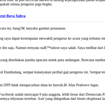
apakah semua pengurus juga begitu.
rut Buya Yahya
ara ini, bang?â€ tanyaku gantian penasaran.
 saya dapat kesempatan mewakili pengurus ke acara yang terbatas iniâ
r diri saja. Namun ternyata suâ€™udzon saya salah. Saya melihat dari 
yang disediakan panitia upacara untuk para undangan. Rencana nambah
 Hambalang, sempat kutanyakan perihal gaji pengurus ini. Sempat ter
ini DPP tidak mengucurkan dana ke bawah.â€ Jelas Prabowo lugas.
i Facebook sudah mencapai 9 juta anggota, lebih besar dari Democrats
ya trilyunan tersebut. Aset yang didapatkan dari bisnis eksplorasi l