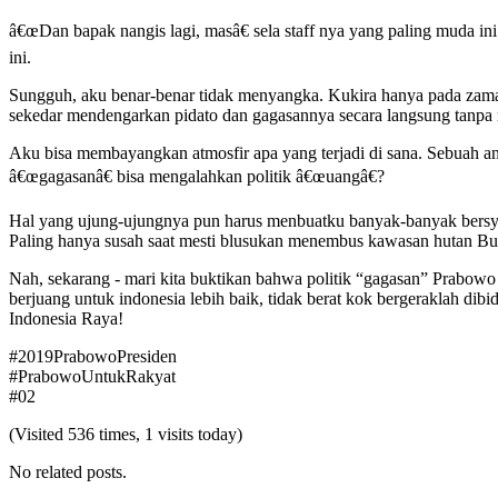
â€œDan bapak nangis lagi, masâ€ sela staff nya yang paling muda in
ini.
Sungguh, aku benar-benar tidak menyangka. Kukira hanya pada zaman
sekedar mendengarkan pidato dan gagasannya secara langsung tanpa me
Aku bisa membayangkan atmosfir apa yang terjadi di sana. Sebuah an
â€œgagasanâ€ bisa mengalahkan politik â€œuangâ€?
Hal yang ujung-ujungnya pun harus menbuatku banyak-banyak bersyuk
Paling hanya susah saat mesti blusukan menembus kawasan hutan Buk
Nah, sekarang - mari kita buktikan bahwa politik “gagasan” Prab
berjuang untuk indonesia lebih baik, tidak berat kok bergeraklah 
Indonesia Raya!
#2019PrabowoPresiden
#PrabowoUntukRakyat
#02
(Visited 536 times, 1 visits today)
No related posts.