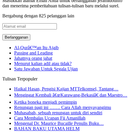
Masukkan alamat Email Anda untuk berlangganan jeramidotinfo
dan menerima pemberitahuan tulisan-tulisan baru melalui surel.
Bergabung dengan 825 pelanggan lain
Alamat
email
Al-Qurâ€™an Itu Ajaib
Passing and Leading
Jahatnya orang jahat
Menurut kalian adil atau tidak?
Satu Jawaban Untuk Segala Ujian
Tulisan Terpopuler
Haikal Hasan, Pengisi Kajian MTTelkomsel, Tantang…
Mengingat Kembali â€œKarawang-Bekasiâ€ dan Maestro…
Ketika boneka menjadi pemimpin
Renungan pagi ini ……. Cara Allah menyayangimu
Muhasabah, sebuah renungan untuk diri sendiri
Cara Membalas Ucapan Fii Amanillah
Mengenal Dr. Maurice Bucaille Penulis Buku…
BAHAN BAKU UTAMA HELM