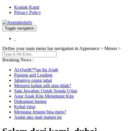
Kontak Kami
Privacy Policy
Toggle navigation
Berita dan Informasi Terkini
Jeramidotinfo
Define your main menu bar navigation in Apperance > Menus >
Breaking News :
Al-Qurâ€™an Itu Ajaib
Passing and Leading
Jahatnya orang jahat
Menurut kalian adil atau tidak?
Satu Jawaban Untuk Segala Ujian
Agar Anak Kita Mengingat Kita
Dukungan hastag
Kebal virus
Mengapa Jepang bisa maju?
Andai aku mati malam ini