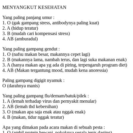
MENYANGKUT KESEHATAN
Yang paling panjang umur :
1. O (gak gampang stress, antibodynya paling kuat)
2. A (hidup teratur)
3. B (mudah cari kompensasi stress)
4. AB (amburadul)
Yang paling gampang gendut :
1. O (nafsu makan besar, makannya cepet lagi)
2. B (makannya lama, nambah terus, dan lagi suka makanan enak)
3. A (hanya makan apa yg ada di piring, terpengaruh program diet)
4. AB (Makan tergantung mood, mudah kena anoressia)
Paling gampang digigit nyamuk :
O (darahnya manis)
Yang paling gampang flu/demam/batuk/pilek :
1. A (lemah terhadap virus dan pernyakit menular)
2. AB (lemah thd kebersihan)
3. O (makan apa saja enak atau nggak enak)
4. B (makan, tidur nggak teratur)
Apa yang dimakan pada acara makan di sebuah pesta :
1. O (ambil protein hewani, pokoknya segala jenis daging)