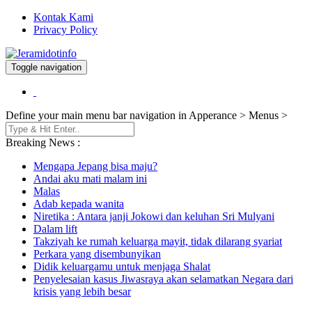
Kontak Kami
Privacy Policy
Toggle navigation
Berita dan Informasi Terkini
Jeramidotinfo
Define your main menu bar navigation in Apperance > Menus >
Breaking News :
Mengapa Jepang bisa maju?
Andai aku mati malam ini
Malas
Adab kepada wanita
Niretika : Antara janji Jokowi dan keluhan Sri Mulyani
Dalam lift
Takziyah ke rumah keluarga mayit, tidak dilarang syariat
Perkara yang disembunyikan
Didik keluargamu untuk menjaga Shalat
Penyelesaian kasus Jiwasraya akan selamatkan Negara dari
krisis yang lebih besar