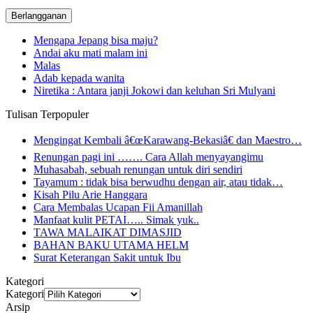
email
Mengapa Jepang bisa maju?
Andai aku mati malam ini
Malas
Adab kepada wanita
Niretika : Antara janji Jokowi dan keluhan Sri Mulyani
Tulisan Terpopuler
Mengingat Kembali â€œKarawang-Bekasiâ€ dan Maestro…
Renungan pagi ini ……. Cara Allah menyayangimu
Muhasabah, sebuah renungan untuk diri sendiri
Tayamum : tidak bisa berwudhu dengan air, atau tidak…
Kisah Pilu Arie Hanggara
Cara Membalas Ucapan Fii Amanillah
Manfaat kulit PETAI….. Simak yuk..
TAWA MALAIKAT DIMASJID
BAHAN BAKU UTAMA HELM
Surat Keterangan Sakit untuk Ibu
Kategori
Kategori
Arsip