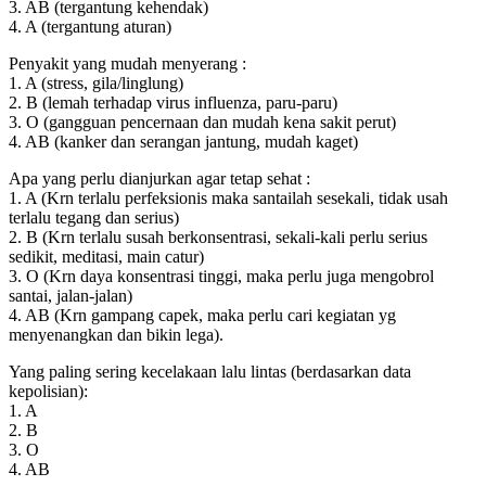
3. AB (tergantung kehendak)
4. A (tergantung aturan)
Penyakit yang mudah menyerang :
1. A (stress, gila/linglung)
2. B (lemah terhadap virus influenza, paru-paru)
3. O (gangguan pencernaan dan mudah kena sakit perut)
4. AB (kanker dan serangan jantung, mudah kaget)
Apa yang perlu dianjurkan agar tetap sehat :
1. A (Krn terlalu perfeksionis maka santailah sesekali, tidak usah
terlalu tegang dan serius)
2. B (Krn terlalu susah berkonsentrasi, sekali-kali perlu serius
sedikit, meditasi, main catur)
3. O (Krn daya konsentrasi tinggi, maka perlu juga mengobrol
santai, jalan-jalan)
4. AB (Krn gampang capek, maka perlu cari kegiatan yg
menyenangkan dan bikin lega).
Yang paling sering kecelakaan lalu lintas (berdasarkan data
kepolisian):
1. A
2. B
3. O
4. AB