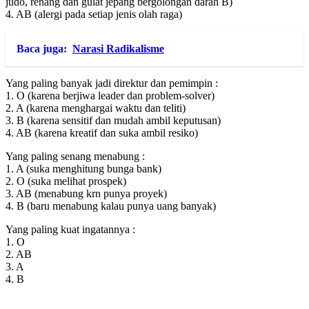
judo, renang dan gulat jepang bergolongan darah B)
4. AB (alergi pada setiap jenis olah raga)
Baca juga:
Narasi Radikalisme
Yang paling banyak jadi direktur dan pemimpin :
1. O (karena berjiwa leader dan problem-solver)
2. A (karena menghargai waktu dan teliti)
3. B (karena sensitif dan mudah ambil keputusan)
4. AB (karena kreatif dan suka ambil resiko)
Yang paling senang menabung :
1. A (suka menghitung bunga bank)
2. O (suka melihat prospek)
3. AB (menabung krn punya proyek)
4. B (baru menabung kalau punya uang banyak)
Yang paling kuat ingatannya :
1. O
2. AB
3. A
4. B