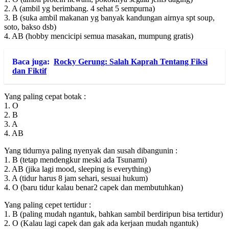
2. A (ambil yg berimbang. 4 sehat 5 sempurna)
3. B (suka ambil makanan yg banyak kandungan airnya spt soup,
soto, bakso dsb)
4. AB (hobby mencicipi semua masakan, mumpung gratis)
Baca juga:
Rocky Gerung: Salah Kaprah Tentang Fiksi
dan Fiktif
Yang paling cepat botak :
1. O
2. B
3. A
4. AB
Yang tidurnya paling nyenyak dan susah dibangunin :
1. B (tetap mendengkur meski ada Tsunami)
2. AB (jika lagi mood, sleeping is everything)
3. A (tidur harus 8 jam sehari, sesuai hukum)
4. O (baru tidur kalau benar2 capek dan membutuhkan)
Yang paling cepet tertidur :
1. B (paling mudah ngantuk, bahkan sambil berdiripun bisa tertidur)
2. O (Kalau lagi capek dan gak ada kerjaan mudah ngantuk)