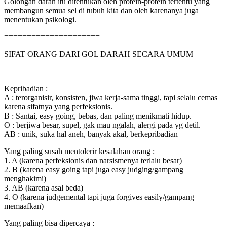
Golongan darah itu ditentukan oleh protein-protein tertentu yang
membangun semua sel di tubuh kita dan oleh karenanya juga
menentukan psikologi.
=====================
SIFAT ORANG DARI GOL DARAH SECARA UMUM
Kepribadian :
A : terorganisir, konsisten, jiwa kerja-sama tinggi, tapi selalu cemas
karena sifatnya yang perfeksionis.
B : Santai, easy going, bebas, dan paling menikmati hidup.
O : berjiwa besar, supel, gak mau ngalah, alergi pada yg detil.
AB : unik, suka hal aneh, banyak akal, berkepribadian
Yang paling susah mentolerir kesalahan orang :
1. A (karena perfeksionis dan narsismenya terlalu besar)
2. B (karena easy going tapi juga easy judging/gampang
menghakimi)
3. AB (karena asal beda)
4. O (karena judgemental tapi juga forgives easily/gampang
memaafkan)
Yang paling bisa dipercaya :