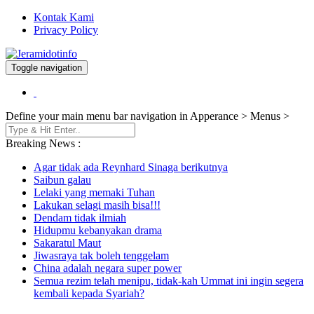
Kontak Kami
Privacy Policy
Toggle navigation
Berita dan Informasi Terkini
Jeramidotinfo
Define your main menu bar navigation in Apperance > Menus >
Breaking News :
Agar tidak ada Reynhard Sinaga berikutnya
Saibun galau
Lelaki yang memaki Tuhan
Lakukan selagi masih bisa!!!
Dendam tidak ilmiah
Hidupmu kebanyakan drama
Sakaratul Maut
Jiwasraya tak boleh tenggelam
China adalah negara super power
Semua rezim telah menipu, tidak-kah Ummat ini ingin segera
kembali kepada Syariah?