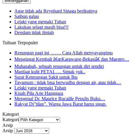
Agar tidak ada Reynhard Sinaga berikutnya
Saibun galau
Lelaki yang memaki Tuhan
Lakukan selagi masih bisa!!!
Dendam tidak ilmiah
Tulisan Terpopuler
Renungan pagi ini ……. Cara Allah menyayangimu
Mengingat Kembali â€œKarawang-Bekasiâ€ dan Maestro…
Muhasabah, sebuah renungan untuk diri sendiri
Manfaat kulit PETAI….. Simak yuk..
Surat Keterangan Sakit untuk Ibu
Tayamum : tidak bisa berwudhu dengan air, atau tidak…
Lelaki yang memaki Tuhan
Kisah Pilu Arie Hanggara
Mengenal Dr. Maurice Bucaille Penulis Buku…
Rakyat Di”tilap”. Warga Jawa Barat harus sigap.
Kategori
Kategori
Arsip
Arsip