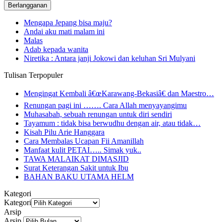
Mengapa Jepang bisa maju?
Andai aku mati malam ini
Malas
Adab kepada wanita
Niretika : Antara janji Jokowi dan keluhan Sri Mulyani
Tulisan Terpopuler
Mengingat Kembali â€œKarawang-Bekasiâ€ dan Maestro…
Renungan pagi ini ……. Cara Allah menyayangimu
Muhasabah, sebuah renungan untuk diri sendiri
Tayamum : tidak bisa berwudhu dengan air, atau tidak…
Kisah Pilu Arie Hanggara
Cara Membalas Ucapan Fii Amanillah
Manfaat kulit PETAI….. Simak yuk..
TAWA MALAIKAT DIMASJID
Surat Keterangan Sakit untuk Ibu
BAHAN BAKU UTAMA HELM
Kategori
Kategori
Arsip
Arsip