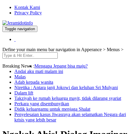
Kontak Kami
Privacy Policy
Toggle navigation
Berita dan Informasi Terkini
Jeramidotinfo
Define your main menu bar navigation in Apperance > Menus >
Breaking News :
Mengapa Jepang bisa maju?
Andai aku mati malam ini
Malas
Adab kepada wanita
Niretika : Antara janji Jokowi dan keluhan Sri Mulyani
Dalam lift
Takziyah ke rumah keluarga mayit, tidak dilarang syariat
Perkara yang disembunyikan
Didik keluargamu untuk menjaga Shalat
Penyelesaian kasus Jiwasraya akan selamatkan Negara dari
krisis yang lebih besar