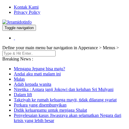
Kontak Kami
Privacy Policy
Toggle navigation
Berita dan Informasi Terkini
Jeramidotinfo
Define your main menu bar navigation in Apperance > Menus >
Breaking News :
Mengapa Jepang bisa maju?
Andai aku mati malam ini
Malas
Adab kepada wanita
Niretika : Antara janji Jokowi dan keluhan Sri Mulyani
Dalam lift
Takziyah ke rumah keluarga mayit, tidak dilarang syariat
Perkara yang disembunyikan
Didik keluargamu untuk menjaga Shalat
Penyelesaian kasus Jiwasraya akan selamatkan Negara dari
krisis yang lebih besar