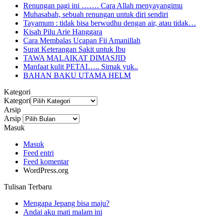
Renungan pagi ini ……. Cara Allah menyayangimu
Muhasabah, sebuah renungan untuk diri sendiri
Tayamum : tidak bisa berwudhu dengan air, atau tidak…
Kisah Pilu Arie Hanggara
Cara Membalas Ucapan Fii Amanillah
Surat Keterangan Sakit untuk Ibu
TAWA MALAIKAT DIMASJID
Manfaat kulit PETAI….. Simak yuk..
BAHAN BAKU UTAMA HELM
Kategori
Kategori
Arsip
Arsip
Masuk
Masuk
Feed entri
Feed komentar
WordPress.org
Tulisan Terbaru
Mengapa Jepang bisa maju?
Andai aku mati malam ini