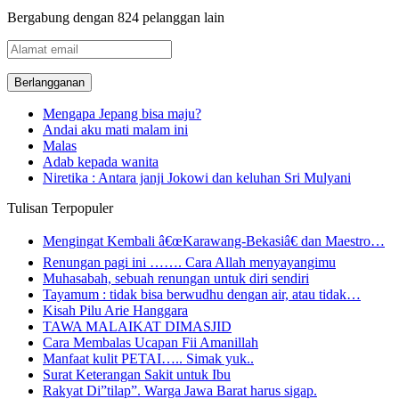
Bergabung dengan 824 pelanggan lain
Alamat
email
Mengapa Jepang bisa maju?
Andai aku mati malam ini
Malas
Adab kepada wanita
Niretika : Antara janji Jokowi dan keluhan Sri Mulyani
Tulisan Terpopuler
Mengingat Kembali â€œKarawang-Bekasiâ€ dan Maestro…
Renungan pagi ini ……. Cara Allah menyayangimu
Muhasabah, sebuah renungan untuk diri sendiri
Tayamum : tidak bisa berwudhu dengan air, atau tidak…
Kisah Pilu Arie Hanggara
TAWA MALAIKAT DIMASJID
Cara Membalas Ucapan Fii Amanillah
Manfaat kulit PETAI….. Simak yuk..
Surat Keterangan Sakit untuk Ibu
Rakyat Di”tilap”. Warga Jawa Barat harus sigap.