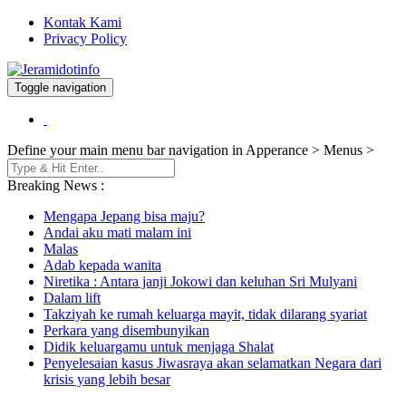
Kontak Kami
Privacy Policy
Toggle navigation
Berita dan Informasi Terkini
Jeramidotinfo
Define your main menu bar navigation in Apperance > Menus >
Breaking News :
Mengapa Jepang bisa maju?
Andai aku mati malam ini
Malas
Adab kepada wanita
Niretika : Antara janji Jokowi dan keluhan Sri Mulyani
Dalam lift
Takziyah ke rumah keluarga mayit, tidak dilarang syariat
Perkara yang disembunyikan
Didik keluargamu untuk menjaga Shalat
Penyelesaian kasus Jiwasraya akan selamatkan Negara dari
krisis yang lebih besar