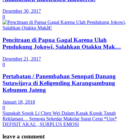
Desember 30, 2017
0
Pencitraan di Papua Gagal Karena Ulah
Pendukung Jokowi, Salahkan Otakku Mak…
Desember 21, 2017
0
Pertabatan / Panembahan Senopati Danang
Sutawijaya di Keligending Karangsambung
Kebumen Jateng
Januari 18, 2018
0
Siapakah Sosok Li Chen Wei Dalam Kasak Kusuk Tanah
Reklamasi… Semoga Sekedar Makelar Surat Cerai *Ups*
DEFISIT AKAL , SURPLUS EMOSI
leave a comment