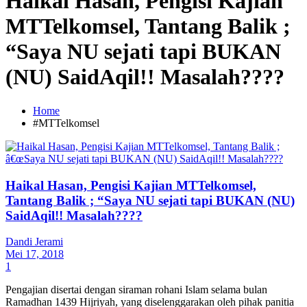
Haikal Hasan, Pengisi Kajian
MTTelkomsel, Tantang Balik ;
“Saya NU sejati tapi BUKAN
(NU) SaidAqil!! Masalah????
Home
#MTTelkomsel
Haikal Hasan, Pengisi Kajian MTTelkomsel,
Tantang Balik ; “Saya NU sejati tapi BUKAN (NU)
SaidAqil!! Masalah????
Dandi Jerami
Mei 17, 2018
1
Pengajian disertai dengan siraman rohani Islam selama bulan
Ramadhan 1439 Hijriyah, yang diselenggarakan oleh pihak panitia