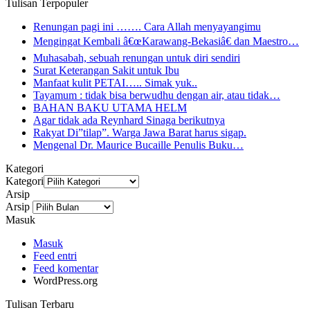
Tulisan Terpopuler
Renungan pagi ini ……. Cara Allah menyayangimu
Mengingat Kembali â€œKarawang-Bekasiâ€ dan Maestro…
Muhasabah, sebuah renungan untuk diri sendiri
Surat Keterangan Sakit untuk Ibu
Manfaat kulit PETAI….. Simak yuk..
Tayamum : tidak bisa berwudhu dengan air, atau tidak…
BAHAN BAKU UTAMA HELM
Agar tidak ada Reynhard Sinaga berikutnya
Rakyat Di”tilap”. Warga Jawa Barat harus sigap.
Mengenal Dr. Maurice Bucaille Penulis Buku…
Kategori
Kategori
Arsip
Arsip
Masuk
Masuk
Feed entri
Feed komentar
WordPress.org
Tulisan Terbaru