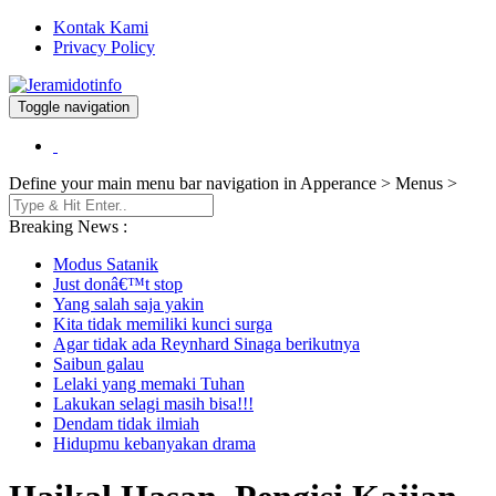
Kontak Kami
Privacy Policy
Toggle navigation
Berita dan Informasi Terkini
Jeramidotinfo
Define your main menu bar navigation in Apperance > Menus >
Breaking News :
Modus Satanik
Just donâ€™t stop
Yang salah saja yakin
Kita tidak memiliki kunci surga
Agar tidak ada Reynhard Sinaga berikutnya
Saibun galau
Lelaki yang memaki Tuhan
Lakukan selagi masih bisa!!!
Dendam tidak ilmiah
Hidupmu kebanyakan drama