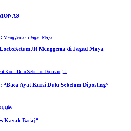
 MONAS
raLoebsKetumJR Menggema di Jagad Maya
; “Baca Ayat Kursi Dulu Sebelum Diposting”
les Kayak Bajaj”