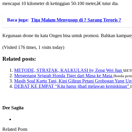
mencapai 10 kilometer di ketinggian 50-100 meter,â€ tutur dia.
Baca juga:
Tiga Malam Menyusup di ? Sarang Teroris ?
Kegunaan drone itu kata Ongen bisa untuk promosi. Bahkan kampanye 
(Visited 176 times, 1 visits today)
Related posts:
METODE, STRATAK, KALKULASI by Zeng Wei Jian
METO
Mengenang Sejarah Honda Tiger dari Masa ke Masa
Honda perna
Masih Soal Kartu Tani, Kini Giliran Petani Grobogan Yang U
DEBAT KE EMPAT “Kita harus jihad melawan kemiskinan”
D
Dee Sagita
Related Posts