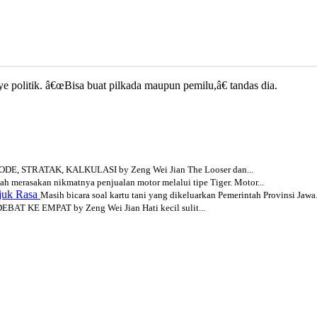
politik. â€œBisa buat pilkada maupun pemilu,â€ tandas dia.
DE, STRATAK, KALKULASI by Zeng Wei Jian The Looser dan...
h merasakan nikmatnya penjualan motor melalui tipe Tiger. Motor...
njuk Rasa
Masih bicara soal kartu tani yang dikeluarkan Pemerintah Provinsi Jawa.
EBAT KE EMPAT by Zeng Wei Jian Hati kecil sulit...