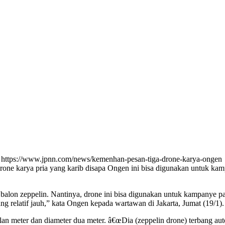
n https://www.jpnn.com/news/kemenhan-pesan-tiga-drone-karya-ongen
drone karya pria yang karib disapa Ongen ini bisa digunakan untuk 
lon zeppelin. Nantinya, drone ini bisa digunakan untuk kampanye par
 relatif jauh,” kata Ongen kepada wartawan di Jakarta, Jumat (19/1).
an meter dan diameter dua meter. â€œDia (zeppelin drone) terbang aut