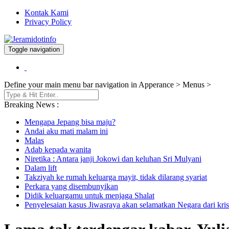
Kontak Kami
Privacy Policy
Toggle navigation
Berita dan Informasi Terkini
Jeramidotinfo
Define your main menu bar navigation in Apperance > Menus >
Breaking News :
Mengapa Jepang bisa maju?
Andai aku mati malam ini
Malas
Adab kepada wanita
Niretika : Antara janji Jokowi dan keluhan Sri Mulyani
Dalam lift
Takziyah ke rumah keluarga mayit, tidak dilarang syariat
Perkara yang disembunyikan
Didik keluargamu untuk menjaga Shalat
Penyelesaian kasus Jiwasraya akan selamatkan Negara dari kris