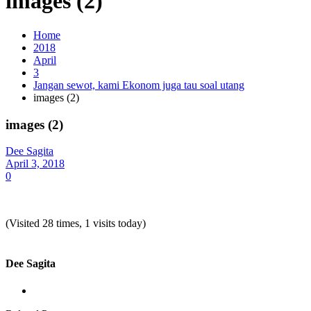
images (2)
Home
2018
April
3
Jangan sewot, kami Ekonom juga tau soal utang
images (2)
images (2)
Dee Sagita
April 3, 2018
0
(Visited 28 times, 1 visits today)
Dee Sagita