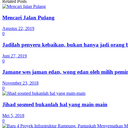
Related Posts
Mencari Jalan Pulang
Agustus 22, 2019
0
Jadilah penyeru kebaikan, bukan hanya jadi orang 
Juni 27, 2019
0
Jamane wes jaman edan, wong edan oleh milih pem
November 23, 2018
0
Jihad sosmed bukanlah hal yang main-main
Mei 5, 2018
0