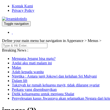
Kontak Kami
Privacy Policy
Toggle navigation
Berita dan Informasi Terkini
Jeramidotinfo
Define your main menu bar navigation in Apperance > Menus >
Breaking News :
Mengapa Jepang bisa maju?
Andai aku mati malam ini
Malas
Adab kepada wanita
Niretika : Antara janji Jokowi dan keluhan Sri Mulyani
Dalam lift
Takziyah ke rumah keluarga mayit, tidak dilarang syariat
Perkara yang disembunyikan
Didik keluargamu untuk menjaga Shalat
Penyelesaian kasus Jiwasraya akan selamatkan Negara dari kris