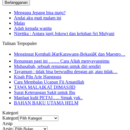
Mengapa Jepang bisa maju?
Andai aku mati malam ini
Malas
Adab kepada wanita
Niretika : Antara janji Jokowi dan keluhan Sri Mulyani
Tulisan Terpopuler
Mengingat Kembali â€œKarawang-Bekasiâ€ dan Maestro…
Renungan pagi ini ……. Cara Allah menyayangimu
Muhasabah, sebuah renungan untuk diri sendiri
Tayamum : tidak bisa berwudhu dengan air, atau tidak…
Kisah Pilu Arie Hanggara
Cara Membalas Ucapan Fii Amanillah
TAWA MALAIKAT DIMASJID
Surat Keterangan Sakit untuk Ibu
Manfaat kulit PETAI….. Simak yuk..
BAHAN BAKU UTAMA HELM
Kategori
Kategori
Arsip
Arsip