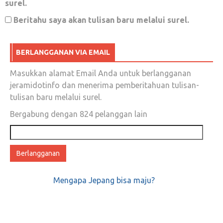
surel.
Aksi Bela Palestine Menyisakan Kabar Tak
Beritahu saya akan tulisan baru melalui surel.
Sedap; Felix Siauw Dilarang Orasi?
Desember 18, 2017
0
BERLANGGANAN VIA EMAIL
Masukkan alamat Email Anda untuk berlangganan
jeramidotinfo dan menerima pemberitahuan tulisan-
Ketika Ustadz Abdul Somad Menangis…
tulisan baru melalui surel.
Bergabung dengan 824 pelanggan lain
Desember 26, 2017
0
Alamat
email
Hidup ini terlalu singkat, janganlah disia-
siakan kesempatan yang diberikan ALLAH
SWT.
Mengapa Jepang bisa maju?
Januari 30, 2018
0