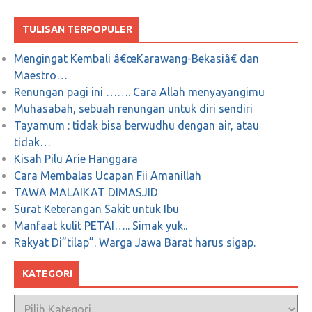
Terungkap! Felix Siauw Ditolak Bukan Karena
TULISAN TERPOPULER
Materi yang Disampaikan Bertentangan
Dengan Al-Qurâ€™an dan As-Sunnah, Tapi
Mengingat Kembali â€œKarawang-Bekasiâ€ dan
Maestro…
Bertentangan dengan Kepentingan Mereka
Renungan pagi ini ……. Cara Allah menyayangimu
Muhasabah, sebuah renungan untuk diri sendiri
Mei 22, 2018
0
Tayamum : tidak bisa berwudhu dengan air, atau
tidak…
Kisah Pilu Arie Hanggara
Cara Membalas Ucapan Fii Amanillah
Joshua Mengapa Kau Gunakan Agama Kami
TAWA MALAIKAT DIMASJID
Sebagai Bahan Lawakan? By Flo
Surat Keterangan Sakit untuk Ibu
Manfaat kulit PETAI….. Simak yuk..
Januari 9, 2018
0
Rakyat Di”tilap”. Warga Jawa Barat harus sigap.
KATEGORI
Kategori