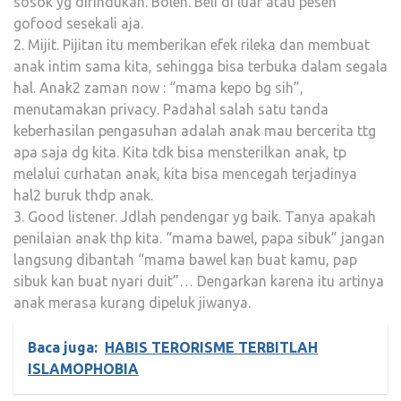
sosok yg dirindukan. Boleh. Beli di luar atau pesen
gofood sesekali aja.
2. Mijit. Pijitan itu memberikan efek rileka dan membuat
anak intim sama kita, sehingga bisa terbuka dalam segala
hal. Anak2 zaman now : “mama kepo bg sih”,
menutamakan privacy. Padahal salah satu tanda
keberhasilan pengasuhan adalah anak mau bercerita ttg
apa saja dg kita. Kita tdk bisa mensterilkan anak, tp
melalui curhatan anak, kita bisa mencegah terjadinya
hal2 buruk thdp anak.
3. Good listener. Jdlah pendengar yg baik. Tanya apakah
penilaian anak thp kita. “mama bawel, papa sibuk” jangan
langsung dibantah “mama bawel kan buat kamu, pap
sibuk kan buat nyari duit”… Dengarkan karena itu artinya
anak merasa kurang dipeluk jiwanya.
Baca juga:
HABIS TERORISME TERBITLAH
ISLAMOPHOBIA