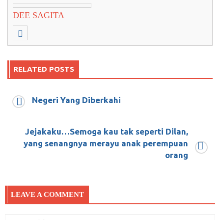
DEE SAGITA
RELATED POSTS
Negeri Yang Diberkahi
Dede Oetomo Kembali Dilaporkan, Kali ini
oleh DPD FSI DKI
Jejakaku…Semoga kau tak seperti Dilan,
Januari 8, 2018
0
yang senangnya merayu anak perempuan
orang
Masihkah Engkau Percaya Ramalan Awal
LEAVE A COMMENT
Tahun Setelah Membaca Ini?