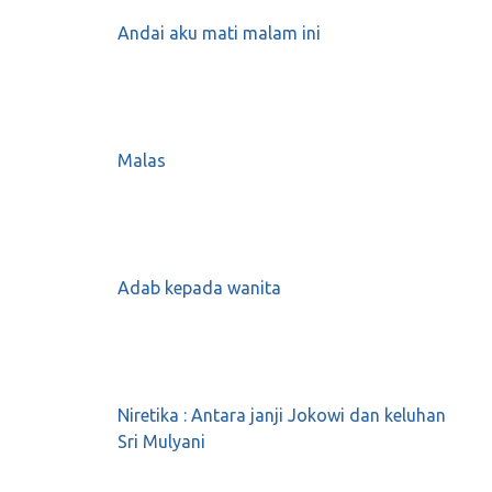
Sholat khusyuâ€™
Andai aku mati malam ini
Agustus 8, 2018
0
Merayakan “Cap” Intoleran yang Kalian
Malas
Berikan
Desember 3, 2017
0
Adab kepada wanita
Ini bagus untuk kita renungkan setiap hari
Januari 31, 2018
0
Niretika : Antara janji Jokowi dan keluhan
Sri Mulyani