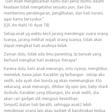
“Dan Allah mengeluarkan kamu dari perut ibumu dalam
keadaan tidak mengetahui sesuatu pun, dan Dia
memberimu pendengaran, penglihatan, dan hati nurani,
agar kamu bersyukur.”
(QS. An-Nahl 16: Ayat 78)
Setiap.anak yg waktu kecil jarang mendengar suara orang
tuanya, jarang melihat wajah orang tuanya, tidak akan
dapat mengikat hati anaknya kelak.
Zaman dulu, tidak ada ilmu parenting, tp banyak yang
berhasil mengikat hati anaknya. Kenapa?
Karena dulu, kalo anak menangis, ortu nyanyi, menghibur,
memeluk, bawa jalan. Karakter yg terbangun : setiap aku
sedih, ada ayah dan bunda yg akan menenangkan. Klo
sekarang, anak menangis, dihibur dg upin ipin, baby shark
dududu. Karakter yang dibangun, klo anak sedih, dia
akan cari gadget utk mengusir kesedihan.
Simpul2 ikatan hati beralih, sehingga anak2 lebih
mendengar orang lain atau gadget di bandingkan kedua