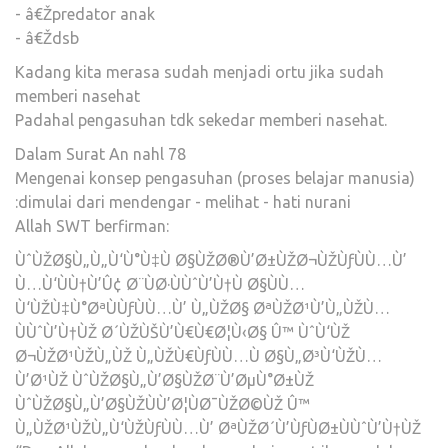
- â€Žpredator anak
- â€Ždsb
Kadang kita merasa sudah menjadi ortu jika sudah
memberi nasehat
Padahal pengasuhan tdk sekedar memberi nasehat.
Dalam Surat An nahl 78
Mengenai konsep pengasuhan (proses belajar manusia)
:dimulai dari mendengar - melihat - hati nurani
Allah SWT berfirman:
ÙˆÙŽØ§Ù„Ù„Ù‘Ù°Ù‡Ù Ø§ÙŽØ®Ù’Ø±ÙŽØ¬ÙŽÙƒÙÙ…Ù’
Ù…Ù‘ÙÙ†Ù’Û¢ Ø¨ÙØ·ÙÙˆÙ’Ù†Ù Ø§ÙÙ…
Ù‘ÙŽÙ‡Ù°ØªÙÙƒÙÙ…Ù’ Ù„ÙŽØ§ ØªÙŽØ¹Ù’Ù„ÙŽÙ…
ÙÙˆÙ’Ù†ÙŽ Ø´ÙŽÙŠÙ’Ù€Ù€Ø¦Ù‹Ø§ Û™ ÙˆÙ‘ÙŽ
Ø¬ÙŽØ¹ÙŽÙ„ÙŽ Ù„ÙŽÙ€ÙƒÙÙ…Ù Ø§Ù„Ø³Ù‘ÙŽÙ…
Ù’Ø¹ÙŽ ÙˆÙŽØ§Ù„Ù’Ø§ÙŽØ¨Ù’ØµÙ°Ø±ÙŽ
ÙˆÙŽØ§Ù„Ù’Ø§ÙŽÙÙ’Ø¦ÙØ¯ÙŽØ©ÙŽ Û™
Ù„ÙŽØ¹ÙŽÙ„Ù‘ÙŽÙƒÙÙ…Ù’ ØªÙŽØ´Ù’ÙƒÙØ±ÙÙˆÙ’Ù†ÙŽ