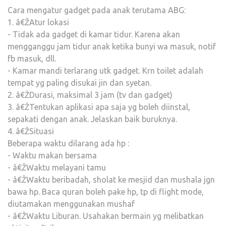
Cara mengatur gadget pada anak terutama ABG:
1. â€ŽAtur lokasi
- Tidak ada gadget di kamar tidur. Karena akan
mengganggu jam tidur anak ketika bunyi wa masuk, notif
fb masuk, dll.
- Kamar mandi terlarang utk gadget. Krn toilet adalah
tempat yg paling disukai jin dan syetan.
2. â€ŽDurasi, maksimal 3 jam (tv dan gadget)
3. â€ŽTentukan aplikasi apa saja yg boleh diinstal,
sepakati dengan anak. Jelaskan baik buruknya.
4. â€ŽSituasi
Beberapa waktu dilarang ada hp :
- Waktu makan bersama
- â€ŽWaktu melayani tamu
- â€ŽWaktu beribadah, sholat ke mesjid dan mushala jgn
bawa hp. Baca quran boleh pake hp, tp di flight mode,
diutamakan menggunakan mushaf
- â€ŽWaktu Liburan. Usahakan bermain yg melibatkan