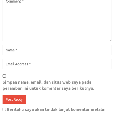
Desember 28, 2017
0
SIN (Dosa) Berjamaah yang Didukung
Pemerintah
Juli 8, 2018
0
Kisah Felix Siauw dan Orangtuanya ini
Membuat Terharu dan Mendoakan Hidayah
Simpan nama, email, dan situs web saya pada
Buat Orang Tuanya
peramban ini untuk komentar saya berikutnya.
Juni 18, 2018
0
Beritahu saya akan tindak lanjut komentar melalui