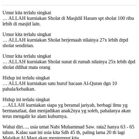
Umur kita terlalu singkat
… ALLAH kurniakan Sholat di Masjidil Haram spt sholat 100 ribu
lebih di masjid lain.
Umur kita terlalu singkat
… ALLAH kurniakan Sholat berjemaah nilainya 27x lebih drpd
sholat sendirian.
Umur kita terlalu singkat
… ALLAH kurniakan Sholat sunat di rumah nilainya 25x lebih dpd
sholat dilihat mata orang
Hidup ini terlalu singkat
… ALLAH kurniakan satu huruf bacaan Al-Quran dgn 10
pahala/kebaikan.
Hidup ini terlalu singkat
…ALLAH kurniakan siapa yg beramal jariyah, berbagi ilmu yg
bermanafaat, dan menjadikan anak2nya yg soleh, pahalanya akan
terus mengalir ke alam kuburnya.
Wahai diri…, usia umat Nabi Muhammad Saw. rata2 hanya 63 - 65
tahun. Kalau saat ini usia kita Sdh 45 th, paling lama 20 th lagi
Malaikat Al Maut akan menjemput kita..