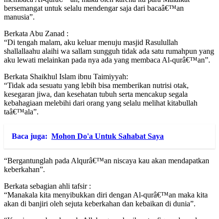
bersemangat untuk selalu mendengar saja dari bacaâ€™an
manusia”.
Berkata Abu Zanad :
“Di tengah malam, aku keluar menuju masjid Rasulullah
shallallaahu alaihi wa sallam sungguh tidak ada satu rumahpun yang
aku lewati melainkan pada nya ada yang membaca Al-qurâ€™an”.
Berkata Shaikhul Islam ibnu Taimiyyah:
“Tidak ada sesuatu yang lebih bisa memberikan nutrisi otak,
kesegaran jiwa, dan kesehatan tubuh serta mencakup segala
kebahagiaan melebihi dari orang yang selalu melihat kitabullah
taâ€™ala”.
Baca juga:
Mohon Do'a Untuk Sahabat Saya
“Bergantunglah pada Alqurâ€™an niscaya kau akan mendapatkan
keberkahan”.
Berkata sebagian ahli tafsir :
“Manakala kita menyibukkan diri dengan Al-qurâ€™an maka kita
akan di banjiri oleh sejuta keberkahan dan kebaikan di dunia”.