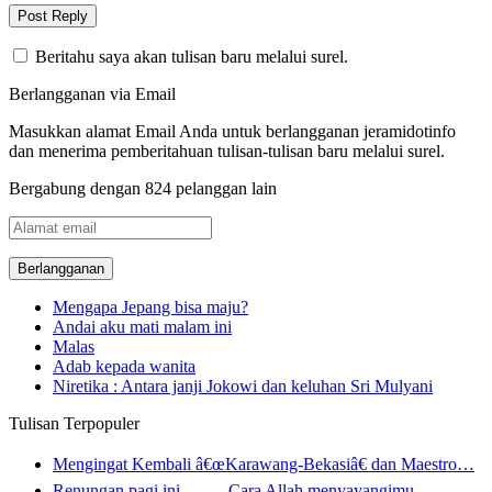
Beritahu saya akan tulisan baru melalui surel.
Berlangganan via Email
Masukkan alamat Email Anda untuk berlangganan jeramidotinfo
dan menerima pemberitahuan tulisan-tulisan baru melalui surel.
Bergabung dengan 824 pelanggan lain
Alamat
email
Mengapa Jepang bisa maju?
Andai aku mati malam ini
Malas
Adab kepada wanita
Niretika : Antara janji Jokowi dan keluhan Sri Mulyani
Tulisan Terpopuler
Mengingat Kembali â€œKarawang-Bekasiâ€ dan Maestro…
Renungan pagi ini ……. Cara Allah menyayangimu