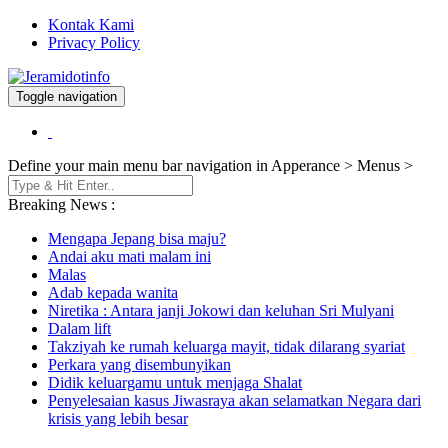
Kontak Kami
Privacy Policy
Toggle navigation
Berita dan Informasi Terkini
Jeramidotinfo
Define your main menu bar navigation in Apperance > Menus >
Breaking News :
Mengapa Jepang bisa maju?
Andai aku mati malam ini
Malas
Adab kepada wanita
Niretika : Antara janji Jokowi dan keluhan Sri Mulyani
Dalam lift
Takziyah ke rumah keluarga mayit, tidak dilarang syariat
Perkara yang disembunyikan
Didik keluargamu untuk menjaga Shalat
Penyelesaian kasus Jiwasraya akan selamatkan Negara dari
krisis yang lebih besar