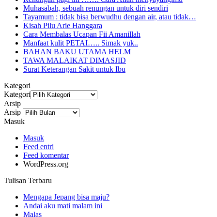
Muhasabah, sebuah renungan untuk diri sendiri
Tayamum : tidak bisa berwudhu dengan air, atau tidak…
Kisah Pilu Arie Hanggara
Cara Membalas Ucapan Fii Amanillah
Manfaat kulit PETAI….. Simak yuk..
BAHAN BAKU UTAMA HELM
TAWA MALAIKAT DIMASJID
Surat Keterangan Sakit untuk Ibu
Kategori
Kategori
Arsip
Arsip
Masuk
Masuk
Feed entri
Feed komentar
WordPress.org
Tulisan Terbaru
Mengapa Jepang bisa maju?
Andai aku mati malam ini
Malas