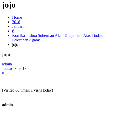
jojo
Home
2018
Januari
8
Komika Joshua Suherman Akan Dilaporkan Atas Tindak
Pelecehan Agama
jojo
jojo
admin
Januari 8, 2018
0
(Visited 60 times, 1 visits today)
admin