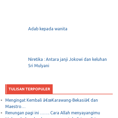
Twit-twit Kocak Netizen Yang Komentari Twit
Admin Jokowi Soal “Senbatsu Uza”
Adab kepada wanita
Mei 16, 2018
0
Niretika : Antara janji Jokowi dan keluhan
Viral Video Musik Pujiono yang Tidak Kalah
Sri Mulyani
KEREN dengan Lagu #2019GantiPresiden
Juni 9, 2018
0
TULISAN TERPOPULER
Mengingat Kembali â€œKarawang-Bekasiâ€ dan
Maestro…
Puisi Perenungan dari Emha Ainun Najib
Renungan pagi ini ……. Cara Allah menyayangimu
Tentang Tuhan