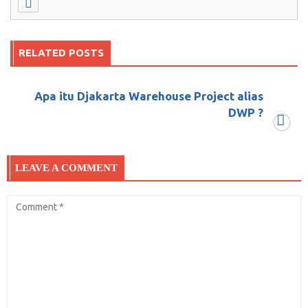
RELATED POSTS
Apa itu Djakarta Warehouse Project alias
Ngakak Abis! Dialog Imaginer Antara Netizen
DWP ?
dengan Sang Profesor
Juni 1, 2018
0
LEAVE A COMMENT
TO THE MILLENIALS
Mei 2, 2018
0
MASKOT JAKARTA BUKANLAH MONAS
April 29, 2018
0