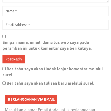
:LOL: Jika Tol Cipali Aja Ternyata Dibangun
Sejak Era SBY dan Sahamnya Perusahaan
Sandiaga Uno, Lelucuan Soal Tol Jokowi Jadi
Simpan nama, email, dan situs web saya pada
peramban ini untuk komentar saya berikutnya.
Benar-benar Terasa KOCAK!
Juni 11, 2018
0
Beritahu saya akan tindak lanjut komentar melalui
surel.
Jalan jalan kota Mataram … YUK DISCO
Beritahu saya akan tulisan baru melalui surel.
Januari 14, 2018
0
BERLANGGANAN VIA EMAIL
Masukkan alamat Email Anda untuk berlangganan