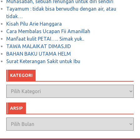
Muhasabah, sebuah renungan untuk diri sendiri
Tayamum : tidak bisa berwudhu dengan air, atau
Januari 11, 2018
0
tidak…
Kisah Pilu Arie Hanggara
Cara Membalas Ucapan Fii Amanillah
DEBAT KE EMPAT “Kita harus jihad
Manfaat kulit PETAI….. Simak yuk..
melawan kemiskinan”
TAWA MALAIKAT DIMASJID
BAHAN BAKU UTAMA HELM
Mei 3, 2018
0
Surat Keterangan Sakit untuk Ibu
KATEGORI
Kategori
ARSIP
Arsip