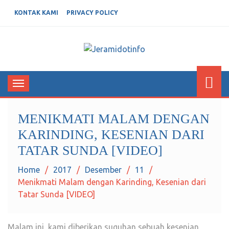
KONTAK KAMI
PRIVACY POLICY
JERAMIDOTINFO
Berita dan Informasi Terkini
Toggle
navigation
MENIKMATI MALAM DENGAN
KARINDING, KESENIAN DARI
TATAR SUNDA [VIDEO]
Home
2017
Desember
11
Menikmati Malam dengan Karinding, Kesenian dari
Tatar Sunda [VIDEO]
Malam ini, kami diberikan suguhan sebuah kesenian