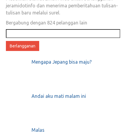
Apa itu Djakarta Warehouse Project alias
jeramidotinfo dan menerima pemberitahuan tulisan-
DWP ?
tulisan baru melalui surel.
Bergabung dengan 824 pelanggan lain
Desember 14, 2017
0
Alamat
email
Masih Soal Kartu Tani, Kini Giliran Petani
Grobogan Yang Unjuk Rasa
Mengapa Jepang bisa maju?
Mei 1, 2018
0
Andai aku mati malam ini
KEREN! Aksi Pesulap Ini Menghilangkan
Nama Israel dari Peta Dunia
Desember 18, 2017
0
Malas