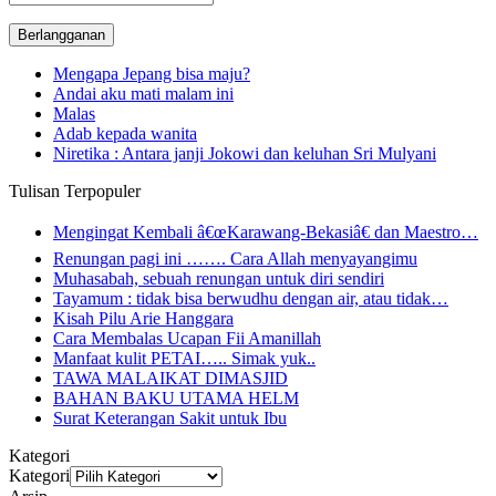
email
Mengapa Jepang bisa maju?
Andai aku mati malam ini
Malas
Adab kepada wanita
Niretika : Antara janji Jokowi dan keluhan Sri Mulyani
Tulisan Terpopuler
Mengingat Kembali â€œKarawang-Bekasiâ€ dan Maestro…
Renungan pagi ini ……. Cara Allah menyayangimu
Muhasabah, sebuah renungan untuk diri sendiri
Tayamum : tidak bisa berwudhu dengan air, atau tidak…
Kisah Pilu Arie Hanggara
Cara Membalas Ucapan Fii Amanillah
Manfaat kulit PETAI….. Simak yuk..
TAWA MALAIKAT DIMASJID
BAHAN BAKU UTAMA HELM
Surat Keterangan Sakit untuk Ibu
Kategori
Kategori