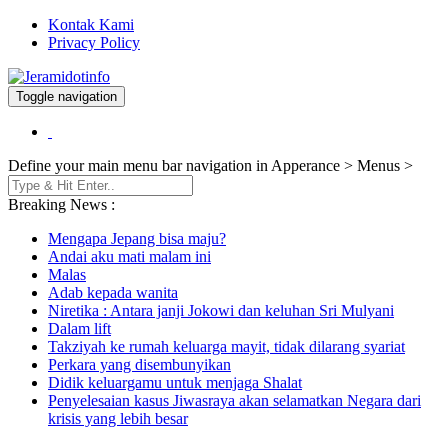
Kontak Kami
Privacy Policy
Toggle navigation
Berita dan Informasi Terkini
Jeramidotinfo
Define your main menu bar navigation in Apperance > Menus >
Breaking News :
Mengapa Jepang bisa maju?
Andai aku mati malam ini
Malas
Adab kepada wanita
Niretika : Antara janji Jokowi dan keluhan Sri Mulyani
Dalam lift
Takziyah ke rumah keluarga mayit, tidak dilarang syariat
Perkara yang disembunyikan
Didik keluargamu untuk menjaga Shalat
Penyelesaian kasus Jiwasraya akan selamatkan Negara dari
krisis yang lebih besar