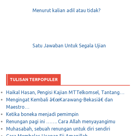
Menurut kalian adil atau tidak?
Rezeki Tercukupi Setelah Masuk Penjara
April 23, 2018
0
Satu Jawaban Untuk Segala Ujian
Untuk pengolahan sampah, kami akan
membangun Intermediate Treatment Facility
(ITF). ITF dibangun di Jakarta agar efisien,
jaraknya dekat, truk sampah ke Bantargebang
berkurang.
TULISAN TERPOPULER
Haikal Hasan, Pengisi Kajian MTTelkomsel, Tantang…
Desember 20, 2018
0
Mengingat Kembali â€œKarawang-Bekasiâ€ dan
Maestro…
Ketika boneka menjadi pemimpin
Renungan pagi ini ……. Cara Allah menyayangimu
Muhasabah, sebuah renungan untuk diri sendiri