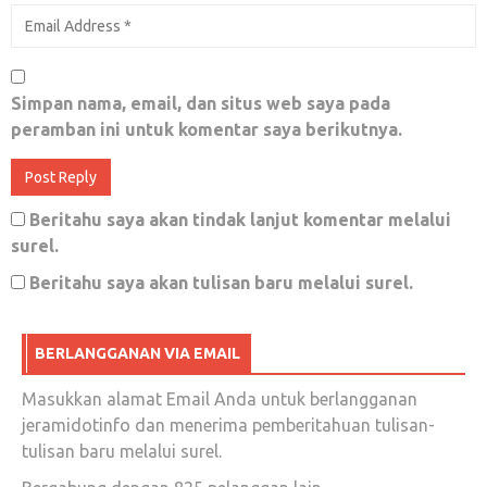
Andaikan Khalifah Umar Masih Ada
Mei 3, 2018
0
Simpan nama, email, dan situs web saya pada
peramban ini untuk komentar saya berikutnya.
Mahasiswa Sang Revolusioner
Beritahu saya akan tindak lanjut komentar melalui
September 24, 2019
0
surel.
Beritahu saya akan tulisan baru melalui surel.
Diapusi Demokrasi
BERLANGGANAN VIA EMAIL
Oktober 15, 2019
0
Masukkan alamat Email Anda untuk berlangganan
jeramidotinfo dan menerima pemberitahuan tulisan-
tulisan baru melalui surel.
Kurs dolar, gorengan dan kodok rebus