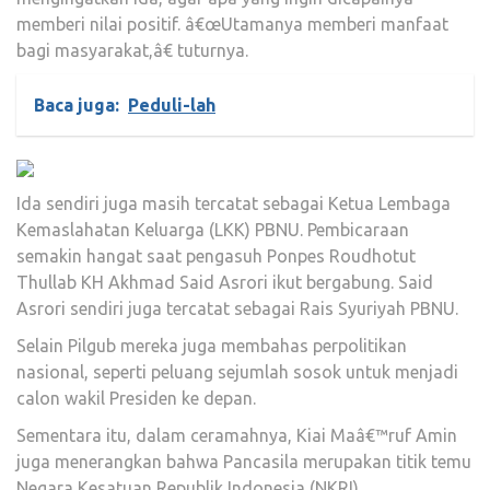
memberi nilai positif. â€œUtamanya memberi manfaat
bagi masyarakat,â€ tuturnya.
Baca juga:
Peduli-lah
Ida sendiri juga masih tercatat sebagai Ketua Lembaga
Kemaslahatan Keluarga (LKK) PBNU. Pembicaraan
semakin hangat saat pengasuh Ponpes Roudhotut
Thullab KH Akhmad Said Asrori ikut bergabung. Said
Asrori sendiri juga tercatat sebagai Rais Syuriyah PBNU.
Selain Pilgub mereka juga membahas perpolitikan
nasional, seperti peluang sejumlah sosok untuk menjadi
calon wakil Presiden ke depan.
Sementara itu, dalam ceramahnya, Kiai Maâ€™ruf Amin
juga menerangkan bahwa Pancasila merupakan titik temu
Negara Kesatuan Republik Indonesia (NKRI).