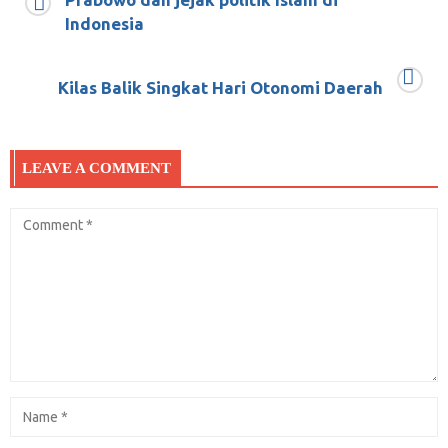
Indonesia
Hihihi….. Ternyata HTI belum dibubarkan.
Masih hidup. Istana tuding radikalisme
Kilas Balik Singkat Hari Otonomi Daerah
ditujukan kepada HTI
November 14, 2019
0
LEAVE A COMMENT
Kata siapa sih berhenti merokok itu susah?
September 13, 2019
0
Menyambut gerhana bulan total
Juli 18, 2018
0