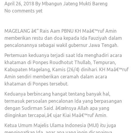
April 26, 2018
By Mbangun Jateng Mukti Bareng
No comments yet
MAGELANG â€“ Rais Aam PBNU KH Maâ€™ruf Amin
memberikan restu dan doa kepada Ida Fauziyah dalam
pencalonannya sebagai wakil gubernur Jawa Tengah.
Pertemuan keduanya terjadi saat Ida menghadiri acara
khataman di Ponpes Roudhotut Thullab, Tempuran,
Kabupaten Magelang, Kamis (26/4) dinihari. KH Maâ€™ruf
Amin sendiri memberikan ceramah dalam acara
khataman di Ponpes tersebut.
Keduanya berbincang hangat tentang banyak hal,
termasuk persoalan pencalonan Ida yang berpasangan
dengan Sudirman Said. â€œInsya Allah apa yang
diinginkan tercapai,â€ ujar Kiai Maâ€™ruf Amin.
Ketua Umum Majelis Ulama Indonesia (MUI) itu juga
mengingatkan Ida, agar apa yang ingin dicapainya