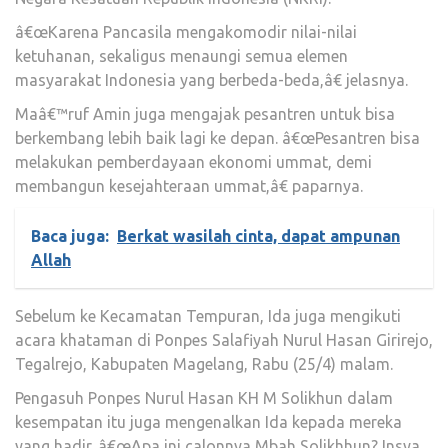
â€œKarena Pancasila mengakomodir nilai-nilai
ketuhanan, sekaligus menaungi semua elemen
masyarakat Indonesia yang berbeda-beda,â€ jelasnya.
Maâ€™ruf Amin juga mengajak pesantren untuk bisa
berkembang lebih baik lagi ke depan. â€œPesantren bisa
melakukan pemberdayaan ekonomi ummat, demi
membangun kesejahteraan ummat,â€ paparnya.
Baca juga:
Berkat wasilah cinta, dapat ampunan
Allah
Sebelum ke Kecamatan Tempuran, Ida juga mengikuti
acara khataman di Ponpes Salafiyah Nurul Hasan Girirejo,
Tegalrejo, Kabupaten Magelang, Rabu (25/4) malam.
Pengasuh Ponpes Nurul Hasan KH M Solikhun dalam
kesempatan itu juga mengenalkan Ida kepada mereka
yang hadir. â€œApa ini calonnya Mbah Solikhhun? Insya