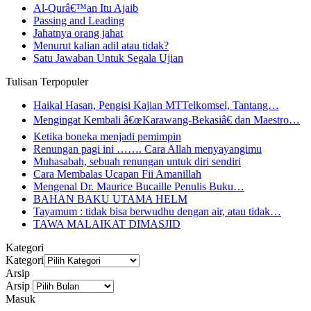
Al-Qurâ€™an Itu Ajaib
Passing and Leading
Jahatnya orang jahat
Menurut kalian adil atau tidak?
Satu Jawaban Untuk Segala Ujian
Tulisan Terpopuler
Haikal Hasan, Pengisi Kajian MTTelkomsel, Tantang…
Mengingat Kembali â€œKarawang-Bekasiâ€ dan Maestro…
Ketika boneka menjadi pemimpin
Renungan pagi ini ……. Cara Allah menyayangimu
Muhasabah, sebuah renungan untuk diri sendiri
Cara Membalas Ucapan Fii Amanillah
Mengenal Dr. Maurice Bucaille Penulis Buku…
BAHAN BAKU UTAMA HELM
Tayamum : tidak bisa berwudhu dengan air, atau tidak…
TAWA MALAIKAT DIMASJID
Kategori
Kategori
Arsip
Arsip
Masuk