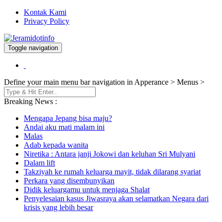
Kontak Kami
Privacy Policy
Toggle navigation
Berita dan Informasi Terkini
Jeramidotinfo
Define your main menu bar navigation in Apperance > Menus >
Breaking News :
Mengapa Jepang bisa maju?
Andai aku mati malam ini
Malas
Adab kepada wanita
Niretika : Antara janji Jokowi dan keluhan Sri Mulyani
Dalam lift
Takziyah ke rumah keluarga mayit, tidak dilarang syariat
Perkara yang disembunyikan
Didik keluargamu untuk menjaga Shalat
Penyelesaian kasus Jiwasraya akan selamatkan Negara dari
krisis yang lebih besar