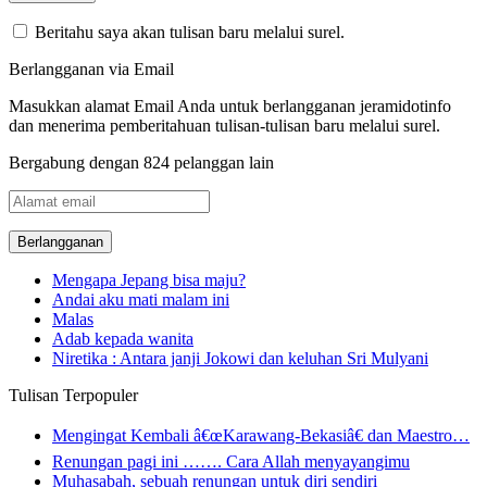
Beritahu saya akan tulisan baru melalui surel.
Berlangganan via Email
Masukkan alamat Email Anda untuk berlangganan jeramidotinfo
dan menerima pemberitahuan tulisan-tulisan baru melalui surel.
Bergabung dengan 824 pelanggan lain
Alamat
email
Mengapa Jepang bisa maju?
Andai aku mati malam ini
Malas
Adab kepada wanita
Niretika : Antara janji Jokowi dan keluhan Sri Mulyani
Tulisan Terpopuler
Mengingat Kembali â€œKarawang-Bekasiâ€ dan Maestro…
Renungan pagi ini ……. Cara Allah menyayangimu
Muhasabah, sebuah renungan untuk diri sendiri