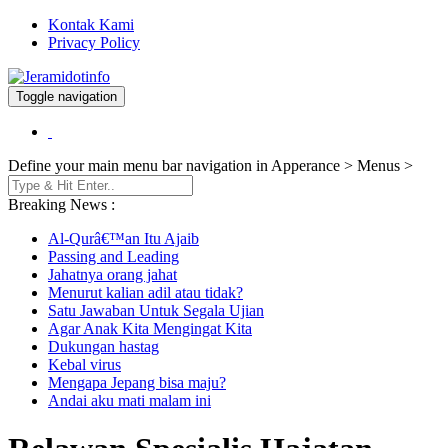
Kontak Kami
Privacy Policy
Toggle navigation
Berita dan Informasi Terkini
Jeramidotinfo
Define your main menu bar navigation in Apperance > Menus >
Breaking News :
Al-Qurâ€™an Itu Ajaib
Passing and Leading
Jahatnya orang jahat
Menurut kalian adil atau tidak?
Satu Jawaban Untuk Segala Ujian
Agar Anak Kita Mengingat Kita
Dukungan hastag
Kebal virus
Mengapa Jepang bisa maju?
Andai aku mati malam ini