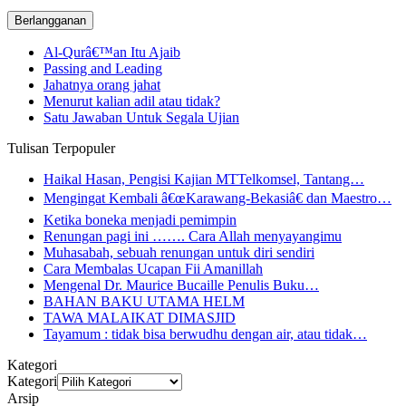
email
Al-Qurâ€™an Itu Ajaib
Passing and Leading
Jahatnya orang jahat
Menurut kalian adil atau tidak?
Satu Jawaban Untuk Segala Ujian
Tulisan Terpopuler
Haikal Hasan, Pengisi Kajian MTTelkomsel, Tantang…
Mengingat Kembali â€œKarawang-Bekasiâ€ dan Maestro…
Ketika boneka menjadi pemimpin
Renungan pagi ini ……. Cara Allah menyayangimu
Muhasabah, sebuah renungan untuk diri sendiri
Cara Membalas Ucapan Fii Amanillah
Mengenal Dr. Maurice Bucaille Penulis Buku…
BAHAN BAKU UTAMA HELM
TAWA MALAIKAT DIMASJID
Tayamum : tidak bisa berwudhu dengan air, atau tidak…
Kategori
Kategori
Arsip