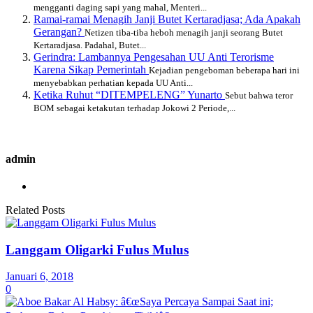
mengganti daging sapi yang mahal, Menteri...
Ramai-ramai Menagih Janji Butet Kertaradjasa; Ada Apakah
Gerangan?
Netizen tiba-tiba heboh menagih janji seorang Butet
Kertaradjasa. Padahal, Butet...
Gerindra: Lambannya Pengesahan UU Anti Terorisme
Karena Sikap Pemerintah
Kejadian pengeboman beberapa hari ini
menyebabkan perhatian kepada UU Anti...
Ketika Ruhut “DITEMPELENG” Yunarto
Sebut bahwa teror
BOM sebagai ketakutan terhadap Jokowi 2 Periode,...
admin
Related Posts
Langgam Oligarki Fulus Mulus
Januari 6, 2018
0