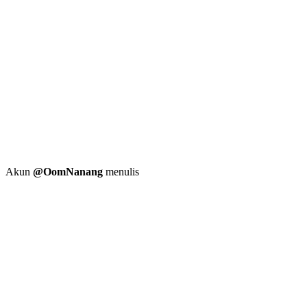
Akun
@OomNanang
menulis