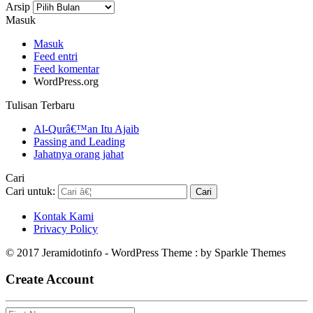
Arsip
Masuk
Masuk
Feed entri
Feed komentar
WordPress.org
Tulisan Terbaru
Al-Qurâ€™an Itu Ajaib
Passing and Leading
Jahatnya orang jahat
Cari
Cari untuk:
Kontak Kami
Privacy Policy
© 2017 Jeramidotinfo - WordPress Theme : by Sparkle Themes
Create Account