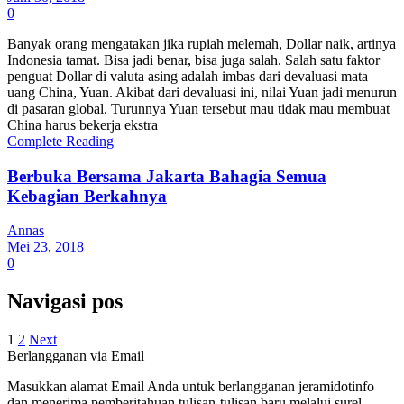
0
Banyak orang mengatakan jika rupiah melemah, Dollar naik, artinya
Indonesia tamat. Bisa jadi benar, bisa juga salah. Salah satu faktor
penguat Dollar di valuta asing adalah imbas dari devaluasi mata
uang China, Yuan. Akibat dari devaluasi ini, nilai Yuan jadi menurun
di pasaran global. Turunnya Yuan tersebut mau tidak mau membuat
China harus bekerja ekstra
Complete Reading
Berbuka Bersama Jakarta Bahagia Semua
Kebagian Berkahnya
Annas
Mei 23, 2018
0
Navigasi pos
1
2
Next
Berlangganan via Email
Masukkan alamat Email Anda untuk berlangganan jeramidotinfo
dan menerima pemberitahuan tulisan-tulisan baru melalui surel.