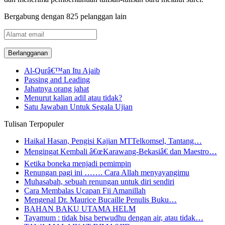
Bergabung dengan 825 pelanggan lain
Alamat
email
Al-Qurâ€™an Itu Ajaib
Passing and Leading
Jahatnya orang jahat
Menurut kalian adil atau tidak?
Satu Jawaban Untuk Segala Ujian
Tulisan Terpopuler
Haikal Hasan, Pengisi Kajian MTTelkomsel, Tantang…
Mengingat Kembali â€œKarawang-Bekasiâ€ dan Maestro…
Ketika boneka menjadi pemimpin
Renungan pagi ini ……. Cara Allah menyayangimu
Muhasabah, sebuah renungan untuk diri sendiri
Cara Membalas Ucapan Fii Amanillah
Mengenal Dr. Maurice Bucaille Penulis Buku…
BAHAN BAKU UTAMA HELM
Tayamum : tidak bisa berwudhu dengan air, atau tidak…