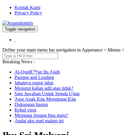
Kontak Kami
Privacy Policy
Toggle navigation
Berita dan Informasi Terkini
Jeramidotinfo
Define your main menu bar navigation in Apperance > Menus >
Breaking News :
Al-Qurâ€™an Itu Ajaib
Passing and Leading
Jahatnya orang jahat
Menurut kalian adil atau tidak?
Satu Jawaban Untuk Segala Ujian
Agar Anak Kita Mengingat Kita
Dukungan hastag
Kebal virus
Mengapa Jepang bisa maju?
Andai aku mati malam ini