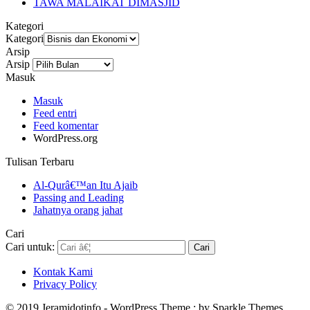
TAWA MALAIKAT DIMASJID
Kategori
Kategori
Arsip
Arsip
Masuk
Masuk
Feed entri
Feed komentar
WordPress.org
Tulisan Terbaru
Al-Qurâ€™an Itu Ajaib
Passing and Leading
Jahatnya orang jahat
Cari
Cari untuk:
Kontak Kami
Privacy Policy
© 2019 Jeramidotinfo - WordPress Theme : by Sparkle Themes