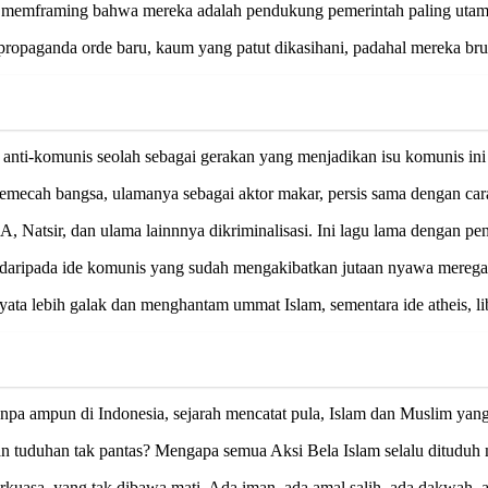
I memframing bahwa mereka adalah pendukung pemerintah paling utama
 propaganda orde baru, kaum yang patut dikasihani, padahal mereka brut
ng anti-komunis seolah sebagai gerakan yang menjadikan isu komunis in
 pemecah bangsa, ulamanya sebagai aktor makar, persis sama dengan car
atsir, dan ulama lainnnya dikriminalisasi. Ini lagu lama dengan pe
 daripada ide komunis yang sudah mengakibatkan jutaan nyawa meregan
ta lebih galak dan menghantam ummat Islam, sementara ide atheis, libe
pa ampun di Indonesia, sejarah mencatat pula, Islam dan Muslim yang
gan tuduhan tak pantas? Mengapa semua Aksi Bela Islam selalu ditud
kuasa, yang tak dibawa mati. Ada iman, ada amal salih, ada dakwah, ad