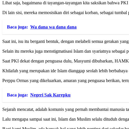
Lihat saja, bagaimana di tayangan-tayangan kita saksikan bahwa PK
Di lain sisi, mereka memosisikan diri sebagai korban, sebagai tumbal
Baca juga:
Wa dana wa dana dana
Saat ini, isu itu berganti bentuk, dengan melabeli semua gerakan ya
Selain itu mereka juga menstigmatisasi Islam dan syariatnya sebagai
Saat PKI dekat dengan penguasa dulu, Masyumi dibubarkan, HAMKA, N
Khilafah yang merupakan ide Islam dianggap seolah lebih berbahaya
Perppu Ormas yang dikeluarkan, amaran yang penguasa berikan, ternya
Baca juga:
Negeri Sak Karepku
Sejarah mencatat, adalah komunis yang pernah membantai manusia tan
Lalu mengapa sampai saat ini, Islam dan Muslim selalu dituduh den
Bagi kami Muslim, ada banyak hal yang lebih penting dari sekedar ber