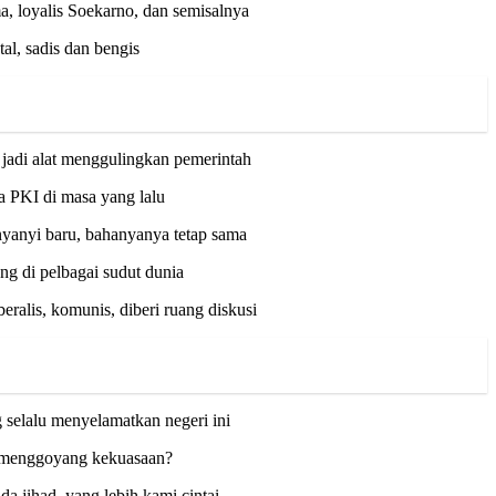
, loyalis Soekarno, dan semisalnya
al, sadis dan bengis
i jadi alat menggulingkan pemerintah
a PKI di masa yang lalu
nyanyi baru, bahanyanya tetap sama
g di pelbagai sudut dunia
ralis, komunis, diberi ruang diskusi
 selalu menyelamatkan negeri ini
uh menggoyang kekuasaan?
a jihad, yang lebih kami cintai.