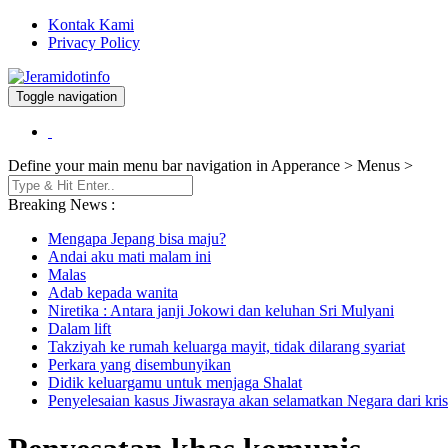
Kontak Kami
Privacy Policy
Toggle navigation
Berita dan Informasi Terkini
Jeramidotinfo
Define your main menu bar navigation in Apperance > Menus >
Breaking News :
Mengapa Jepang bisa maju?
Andai aku mati malam ini
Malas
Adab kepada wanita
Niretika : Antara janji Jokowi dan keluhan Sri Mulyani
Dalam lift
Takziyah ke rumah keluarga mayit, tidak dilarang syariat
Perkara yang disembunyikan
Didik keluargamu untuk menjaga Shalat
Penyelesaian kasus Jiwasraya akan selamatkan Negara dari kris