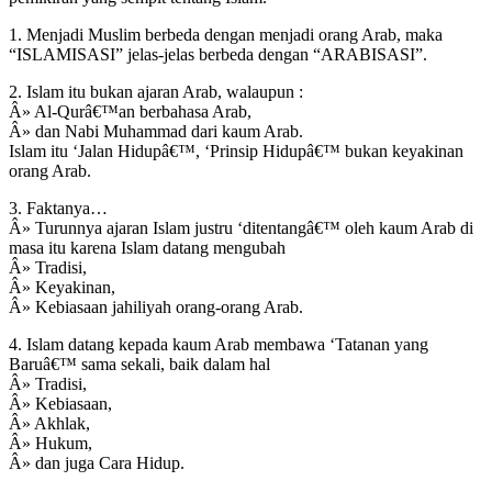
1. Menjadi Muslim berbeda dengan menjadi orang Arab, maka
“ISLAMISASI” jelas-jelas berbeda dengan “ARABISASI”.
2. Islam itu bukan ajaran Arab, walaupun :
Â» Al-Qurâ€™an berbahasa Arab,
Â» dan Nabi Muhammad dari kaum Arab.
Islam itu ‘Jalan Hidupâ€™, ‘Prinsip Hidupâ€™ bukan keyakinan
orang Arab.
3. Faktanya…
Â» Turunnya ajaran Islam justru ‘ditentangâ€™ oleh kaum Arab di
masa itu karena Islam datang mengubah
Â» Tradisi,
Â» Keyakinan,
Â» Kebiasaan jahiliyah orang-orang Arab.
4. Islam datang kepada kaum Arab membawa ‘Tatanan yang
Baruâ€™ sama sekali, baik dalam hal
Â» Tradisi,
Â» Kebiasaan,
Â» Akhlak,
Â» Hukum,
Â» dan juga Cara Hidup.