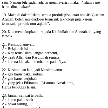
saja. Namun bila sudah ada larangan syariat, maka : *Islam yang
harus diutamakan*
19. Maka di dalam Islam, semua produk (fisik atau non-fisik) selain
Aqidah, boleh saja diadopsi termasuk teknologi juga karena
termasuk “produk non-aqidah”.
20. Kita mencukupkan diri pada Kitabullah dan Sunnah, itu yang
terbaik.
21. Kesimpulannya…
Â» Belajarlah Islam,
Â» Kaji terus Islam, jangan berhenti,
Â» Taati Allah dan Rasulullah semata,
Â» karena kita akan kembali kepada-Nya.
22. Kesimpulan lain, jadi Muslim kamu
Â» gak harus pakai sorban,
Â» gak harus berjubah,
Â» yang jelas Pikiranmu, Lisanmu, Amalanmu,
Harus ber-Azas Islam.
23. Jangan sampai terbalik,
Â» kamu pakai sorban,
Â» pakai sarung,