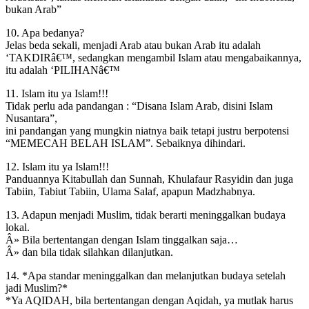
bukan Arab”
10. Apa bedanya?
Jelas beda sekali, menjadi Arab atau bukan Arab itu adalah
‘TAKDIRâ€™, sedangkan mengambil Islam atau mengabaikannya,
itu adalah ‘PILIHANâ€™
11. Islam itu ya Islam!!!
Tidak perlu ada pandangan : “Disana Islam Arab, disini Islam
Nusantara”,
ini pandangan yang mungkin niatnya baik tetapi justru berpotensi
“MEMECAH BELAH ISLAM”. Sebaiknya dihindari.
12. Islam itu ya Islam!!!
Panduannya Kitabullah dan Sunnah, Khulafaur Rasyidin dan juga
Tabiin, Tabiut Tabiin, Ulama Salaf, apapun Madzhabnya.
13. Adapun menjadi Muslim, tidak berarti meninggalkan budaya
lokal.
Â» Bila bertentangan dengan Islam tinggalkan saja…
Â» dan bila tidak silahkan dilanjutkan.
14. *Apa standar meninggalkan dan melanjutkan budaya setelah
jadi Muslim?*
*Ya AQIDAH, bila bertentangan dengan Aqidah, ya mutlak harus