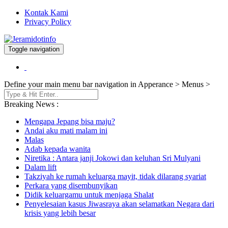
Kontak Kami
Privacy Policy
Toggle navigation
Berita dan Informasi Terkini
Jeramidotinfo
Define your main menu bar navigation in Apperance > Menus >
Breaking News :
Mengapa Jepang bisa maju?
Andai aku mati malam ini
Malas
Adab kepada wanita
Niretika : Antara janji Jokowi dan keluhan Sri Mulyani
Dalam lift
Takziyah ke rumah keluarga mayit, tidak dilarang syariat
Perkara yang disembunyikan
Didik keluargamu untuk menjaga Shalat
Penyelesaian kasus Jiwasraya akan selamatkan Negara dari
krisis yang lebih besar