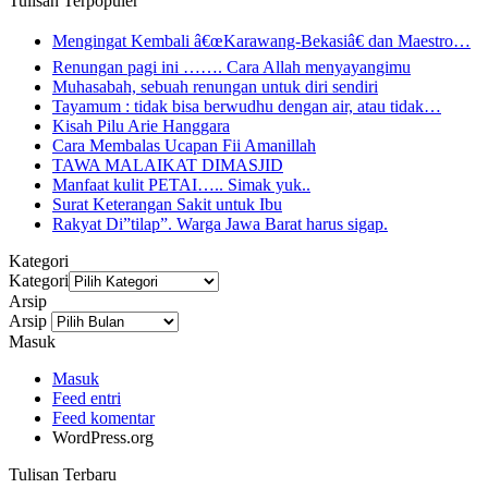
Tulisan Terpopuler
Mengingat Kembali â€œKarawang-Bekasiâ€ dan Maestro…
Renungan pagi ini ……. Cara Allah menyayangimu
Muhasabah, sebuah renungan untuk diri sendiri
Tayamum : tidak bisa berwudhu dengan air, atau tidak…
Kisah Pilu Arie Hanggara
Cara Membalas Ucapan Fii Amanillah
TAWA MALAIKAT DIMASJID
Manfaat kulit PETAI….. Simak yuk..
Surat Keterangan Sakit untuk Ibu
Rakyat Di”tilap”. Warga Jawa Barat harus sigap.
Kategori
Kategori
Arsip
Arsip
Masuk
Masuk
Feed entri
Feed komentar
WordPress.org
Tulisan Terbaru