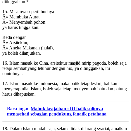
ditinggalkan.*
15. Misalnya seperti budaya
Â» Membuka Aurat,
Â» Menyembah pohon,
ya harus tinggalkan.
Beda dengan
Â» Arsitektur,
Â» Aneka Makanan (halal),
ya boleh dilanjutkan.
16. Islam masuk ke Cina, arsitektur masjid mirip pagoda, boleh saja
tetapi sembahyang leluhur dengan hio, ya ditinggalkan, itu
contohnya.
17. Islam masuk ke Indonesia, maka batik tetap lestari, bahkan
menyerap nilai Islam, boleh saja tetapi menyembah batu dan patung
harus dihapuskan.
Baca juga:
Mabuk keajaiban : DI balik sulitnya
menasehati sebagian pendukung fanatik petahana
18. Dalam Islam mudah saja, selama tidak dilarang syariat, amalkan