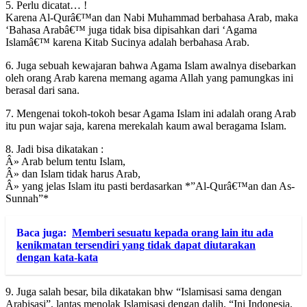
5. Perlu dicatat… !
Karena Al-Qurâ€™an dan Nabi Muhammad berbahasa Arab, maka
‘Bahasa Arabâ€™ juga tidak bisa dipisahkan dari ‘Agama
Islamâ€™ karena Kitab Sucinya adalah berbahasa Arab.
6. Juga sebuah kewajaran bahwa Agama Islam awalnya disebarkan
oleh orang Arab karena memang agama Allah yang pamungkas ini
berasal dari sana.
7. Mengenai tokoh-tokoh besar Agama Islam ini adalah orang Arab
itu pun wajar saja, karena merekalah kaum awal beragama Islam.
8. Jadi bisa dikatakan :
Â» Arab belum tentu Islam,
Â» dan Islam tidak harus Arab,
Â» yang jelas Islam itu pasti berdasarkan *”Al-Qurâ€™an dan As-
Sunnah”*
Baca juga:
Memberi sesuatu kepada orang lain itu ada
kenikmatan tersendiri yang tidak dapat diutarakan
dengan kata-kata
9. Juga salah besar, bila dikatakan bhw “Islamisasi sama dengan
Arabisasi”, lantas menolak Islamisasi dengan dalih, “Ini Indonesia,