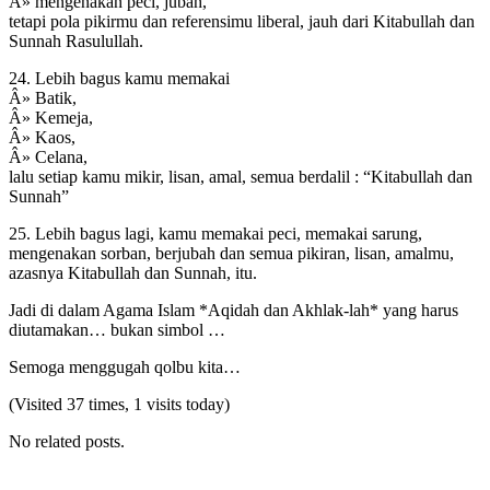
Â» mengenakan peci, jubah,
tetapi pola pikirmu dan referensimu liberal, jauh dari Kitabullah dan
Sunnah Rasulullah.
24. Lebih bagus kamu memakai
Â» Batik,
Â» Kemeja,
Â» Kaos,
Â» Celana,
lalu setiap kamu mikir, lisan, amal, semua berdalil : “Kitabullah dan
Sunnah”
25. Lebih bagus lagi, kamu memakai peci, memakai sarung,
mengenakan sorban, berjubah dan semua pikiran, lisan, amalmu,
azasnya Kitabullah dan Sunnah, itu.
Jadi di dalam Agama Islam *Aqidah dan Akhlak-lah* yang harus
diutamakan… bukan simbol …
Semoga menggugah qolbu kita…
(Visited 37 times, 1 visits today)
No related posts.