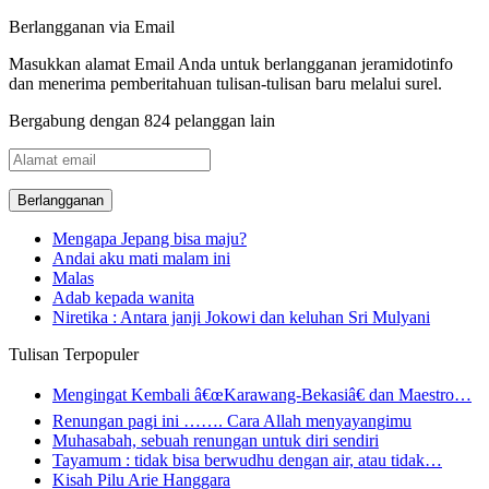
Berlangganan via Email
Masukkan alamat Email Anda untuk berlangganan jeramidotinfo
dan menerima pemberitahuan tulisan-tulisan baru melalui surel.
Bergabung dengan 824 pelanggan lain
Alamat
email
Mengapa Jepang bisa maju?
Andai aku mati malam ini
Malas
Adab kepada wanita
Niretika : Antara janji Jokowi dan keluhan Sri Mulyani
Tulisan Terpopuler
Mengingat Kembali â€œKarawang-Bekasiâ€ dan Maestro…
Renungan pagi ini ……. Cara Allah menyayangimu
Muhasabah, sebuah renungan untuk diri sendiri
Tayamum : tidak bisa berwudhu dengan air, atau tidak…
Kisah Pilu Arie Hanggara