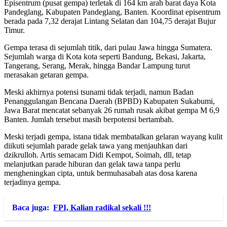
Episentrum (pusat gempa) terletak di 164 km arah barat daya Kota
Pandeglang, Kabupaten Pandeglang, Banten. Koordinat episentrum
berada pada 7,32 derajat Lintang Selatan dan 104,75 derajat Bujur
Timur.
Gempa terasa di sejumlah titik, dari pulau Jawa hingga Sumatera.
Sejumlah warga di Kota kota seperti Bandung, Bekasi, Jakarta,
Tangerang, Serang, Merak, hingga Bandar Lampung turut
merasakan getaran gempa.
Meski akhirnya potensi tsunami tidak terjadi, namun Badan
Penanggulangan Bencana Daerah (BPBD) Kabupaten Sukabumi,
Jawa Barat mencatat sebanyak 26 rumah rusak akibat gempa M 6,9
Banten. Jumlah tersebut masih berpotensi bertambah.
Meski terjadi gempa, istana tidak membatalkan gelaran wayang kulit
diikuti sejumlah parade gelak tawa yang menjauhkan dari
dzikrulloh. Artis semacam Didi Kempot, Soimah, dll, tetap
melanjutkan parade hiburan dan gelak tawa tanpa perlu
mengheningkan cipta, untuk bermuhasabah atas dosa karena
terjadinya gempa.
Baca juga:
FPI, Kalian radikal sekali !!!