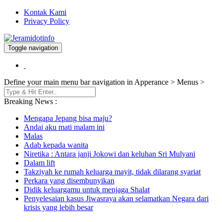
Kontak Kami
Privacy Policy
Toggle navigation
Berita dan Informasi Terkini
Jeramidotinfo
Define your main menu bar navigation in Apperance > Menus >
Breaking News :
Mengapa Jepang bisa maju?
Andai aku mati malam ini
Malas
Adab kepada wanita
Niretika : Antara janji Jokowi dan keluhan Sri Mulyani
Dalam lift
Takziyah ke rumah keluarga mayit, tidak dilarang syariat
Perkara yang disembunyikan
Didik keluargamu untuk menjaga Shalat
Penyelesaian kasus Jiwasraya akan selamatkan Negara dari
krisis yang lebih besar