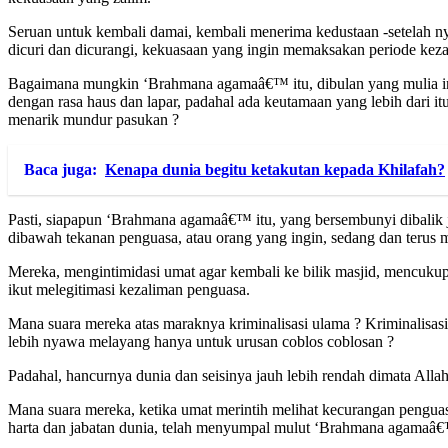
Seruan untuk kembali damai, kembali menerima kedustaan -setelah n
dicuri dan dicurangi, kekuasaan yang ingin memaksakan periode keza
Bagaimana mungkin ‘Brahmana agamaâ€™ itu, dibulan yang mulia ini,
dengan rasa haus dan lapar, padahal ada keutamaan yang lebih dari it
menarik mundur pasukan ?
Baca juga:
Kenapa dunia begitu ketakutan kepada Khilafah?
Pasti, siapapun ‘Brahmana agamaâ€™ itu, yang bersembunyi dibalik 
dibawah tekanan penguasa, atau orang yang ingin, sedang dan terus m
Mereka, mengintimidasi umat agar kembali ke bilik masjid, mencuku
ikut melegitimasi kezaliman penguasa.
Mana suara mereka atas maraknya kriminalisasi ulama ? Kriminalisasi
lebih nyawa melayang hanya untuk urusan coblos coblosan ?
Padahal, hancurnya dunia dan seisinya jauh lebih rendah dimata Al
Mana suara mereka, ketika umat merintih melihat kecurangan pengua
harta dan jabatan dunia, telah menyumpal mulut ‘Brahmana agamaâ