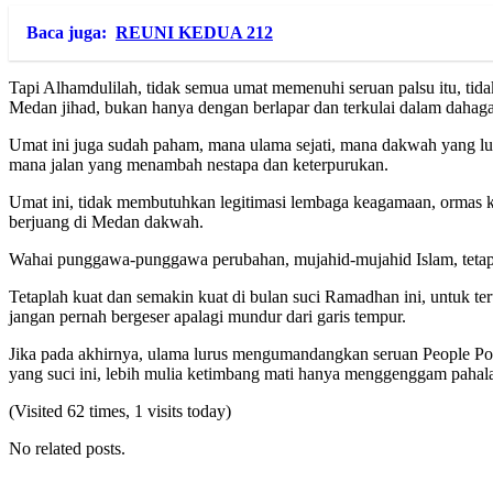
Baca juga:
REUNI KEDUA 212
Tapi Alhamdulilah, tidak semua umat memenuhi seruan palsu itu, tida
Medan jihad, bukan hanya dengan berlapar dan terkulai dalam dahaga
Umat ini juga sudah paham, mana ulama sejati, mana dakwah yang lu
mana jalan yang menambah nestapa dan keterpurukan.
Umat ini, tidak membutuhkan legitimasi lembaga keagamaan, ormas ke
berjuang di Medan dakwah.
Wahai punggawa-punggawa perubahan, mujahid-mujahid Islam, tetapl
Tetaplah kuat dan semakin kuat di bulan suci Ramadhan ini, untuk te
jangan pernah bergeser apalagi mundur dari garis tempur.
Jika pada akhirnya, ulama lurus mengumandangkan seruan People P
yang suci ini, lebih mulia ketimbang mati hanya menggenggam pahala
(Visited 62 times, 1 visits today)
No related posts.