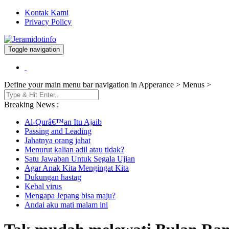
Kontak Kami
Privacy Policy
Toggle navigation
Berita dan Informasi Terkini
Jeramidotinfo
Define your main menu bar navigation in Apperance > Menus >
Breaking News :
Al-Qurâ€™an Itu Ajaib
Passing and Leading
Jahatnya orang jahat
Menurut kalian adil atau tidak?
Satu Jawaban Untuk Segala Ujian
Agar Anak Kita Mengingat Kita
Dukungan hastag
Kebal virus
Mengapa Jepang bisa maju?
Andai aku mati malam ini