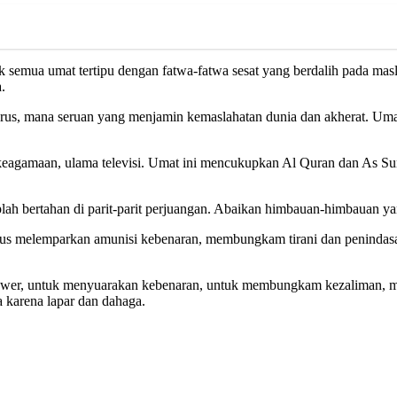
k semua umat tertipu dengan fatwa-fatwa sesat yang berdalih pada masl
.
rus, mana seruan yang menjamin kemaslahatan dunia dan akherat. Uma
agamaan, ulama televisi. Umat ini mencukupkan Al Quran dan As Sunna
ah bertahan di parit-parit perjuangan. Abaikan himbauan-himbauan 
rus melemparkan amunisi kebenaran, membungkam tirani dan penindasan.
ower, untuk menyuarakan kebenaran, untuk membungkam kezaliman, mak
 karena lapar dan dahaga.