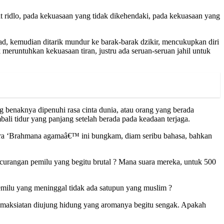
 ridlo, pada kekuasaan yang tidak dikehendaki, pada kekuasaan yang
d, kemudian ditarik mundur ke barak-barak dzikir, mencukupkan diri
 meruntuhkan kekuasaan tiran, justru ada seruan-seruan jahil untuk
 benaknya dipenuhi rasa cinta dunia, atau orang yang berada
ali tidur yang panjang setelah berada pada keadaan terjaga.
para ‘Brahmana agamaâ€™ ini bungkam, diam seribu bahasa, bahkan
kecurangan pemilu yang begitu brutal ? Mana suara mereka, untuk 500
emilu yang meninggal tidak ada satupun yang muslim ?
kemaksiatan diujung hidung yang aromanya begitu sengak. Apakah