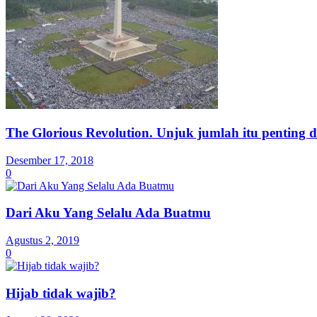
The Glorious Revolution. Unjuk jumlah itu penting
Desember 17, 2018
0
Dari Aku Yang Selalu Ada Buatmu
Agustus 2, 2019
0
Hijab tidak wajib?