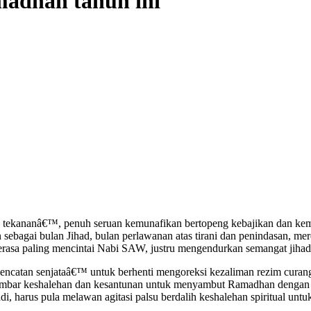
adhan tahun ini
tekananâ€™, penuh seruan kemunafikan bertopeng kebajikan dan kema
ebagai bulan Jihad, bulan perlawanan atas tirani dan penindasan, me
sa paling mencintai Nabi SAW, justru mengendurkan semangat jihad d
catan senjataâ€™ untuk berhenti mengoreksi kezaliman rezim curang
gumbar keshalehan dan kesantunan untuk menyambut Ramadhan dengan
adi, harus pula melawan agitasi palsu berdalih keshalehan spiritual 