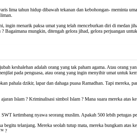
yaris lima tahun hidup dibawah tekanan dan kebohongan- meminta umat
liman.
 ingin menarik paksa umat yang telah menceburkan diri di medan jiha
u ? Bagaimana mungkin, ditengah gelora jihad, gelora perjuangan untuk
jubah keshalehan adalah orang yang tak paham agama. Atau orang yang
enjilat pada penguasa, atau orang yang ingin menyihir umat untuk kemb
pkan pahala dzikir, lapar dan dahaga puasa Ramadhan. Tapi mereka, 
 ajaran Islam ? Kriminalisasi simbol Islam ? Mana suara mereka atas 
lah SWT ketimbang nyawa seorang muslim. Apakah 500 lebih petugas p
sa begitu telanjang. Mereka seolah tutup mata, mereka bungkam atas 
€™ ?