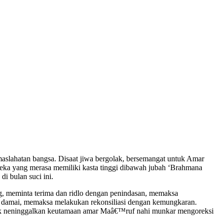
slahatan bangsa. Disaat jiwa bergolak, bersemangat untuk Amar
reka yang merasa memiliki kasta tinggi dibawah jubah ‘Brahmana
i bulan suci ini.
, meminta terima dan ridlo dengan penindasan, memaksa
 damai, memaksa melakukan rekonsiliasi dengan kemungkaran.
untuk neninggalkan keutamaan amar Maâ€™ruf nahi munkar mengoreksi