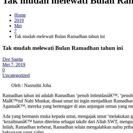
Tak mudah melewati Bulan Ram
Home
2019
Mei
7
Tak mudah melewati Bulan Ramadhan tahun ini
Tak mudah melewati Bulan Ramadhan tahun ini
Dee Sagita
Mei 7, 2019
0
Uncategorized
Oleh : Nasrudin Joha
Ramadhan tahun ini adalah Ramadhan ‘penuh intimidasiâ€™, ‘penuh 
Maâ€™ruf Nahi Munkar, disaat umat ini ingin menjadikan Ramadhan s
Agamaâ€™, mereka yang bertengger di atas anjungan ormas yang mera
Ada yang bermanis muka kepada umat, mengajak umat ‘melakukan gen
‘kezalimanâ€™ harus diterima sebagai takdir dari Allah SWT, men
Inilah, Ramadhan terberat, Ramadhan selain mengalahkan nafsu prib
kekuasaan yang zalim.