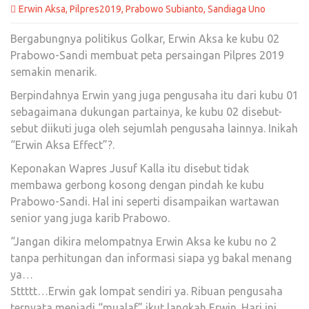
Erwin Aksa
,
Pilpres2019
,
Prabowo Subianto
,
Sandiaga Uno
Bergabungnya politikus Golkar, Erwin Aksa ke kubu 02
Prabowo-Sandi membuat peta persaingan Pilpres 2019
semakin menarik.
Berpindahnya Erwin yang juga pengusaha itu dari kubu 01
sebagaimana dukungan partainya, ke kubu 02 disebut-
sebut diikuti juga oleh sejumlah pengusaha lainnya. Inikah
“Erwin Aksa Effect”?.
Keponakan Wapres Jusuf Kalla itu disebut tidak
membawa gerbong kosong dengan pindah ke kubu
Prabowo-Sandi. Hal ini seperti disampaikan wartawan
senior yang juga karib Prabowo.
“Jangan dikira melompatnya Erwin Aksa ke kubu no 2
tanpa perhitungan dan informasi siapa yg bakal menang
ya…
Sttttt…Erwin gak lompat sendiri ya. Ribuan pengusaha
ternyata menjadi “mualaf” ikut langkah Erwin. Hari ini