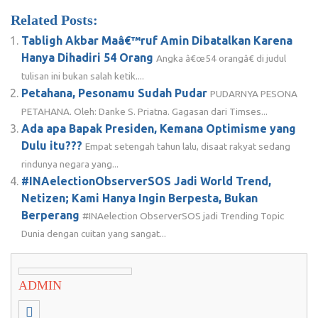
Related Posts:
Tabligh Akbar Maâ€™ruf Amin Dibatalkan Karena
Hanya Dihadiri 54 Orang
Angka â€œ54 orangâ€ di judul
tulisan ini bukan salah ketik....
Petahana, Pesonamu Sudah Pudar
PUDARNYA PESONA
PETAHANA. Oleh: Danke S. Priatna. Gagasan dari Timses...
Ada apa Bapak Presiden, Kemana Optimisme yang
Dulu itu???
Empat setengah tahun lalu, disaat rakyat sedang
rindunya negara yang...
#INAelectionObserverSOS Jadi World Trend,
Netizen; Kami Hanya Ingin Berpesta, Bukan
Berperang
#INAelection ObserverSOS jadi Trending Topic
Dunia dengan cuitan yang sangat...
ADMIN