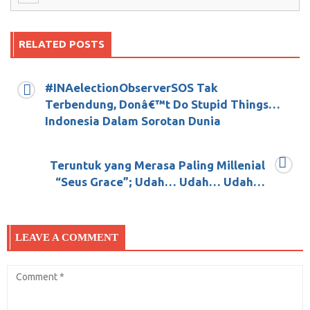
RELATED POSTS
#INAelectionObserverSOS Tak
Hentikan Kejahatan KemanusiaanMuslim
Terbendung, Donâ€™t Do Stupid Things…
Uyghur di Cina
Indonesia Dalam Sorotan Dunia
Desember 20, 2018
0
Teruntuk yang Merasa Paling Millenial
“Seus Grace”; Udah… Udah… Udah…
Hairul Anas Beberkan Pelatihan Saksi TKN
01 Ciderai Demokrasi
LEAVE A COMMENT
Juni 20, 2019
0