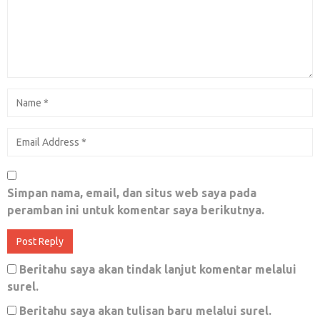
Kepalsuan yang Kronis ini Menjadikannya
Lebih Parah dari Kebohongan
Juni 17, 2018
1
MO-MONEY, LESS DEMOCRACY
Mei 21, 2018
0
Simpan nama, email, dan situs web saya pada
peramban ini untuk komentar saya berikutnya.
Pemilu Merenggut Nyawa Ayahku; Kisah Pilu
Pesta Demokrasi
Beritahu saya akan tindak lanjut komentar melalui
surel.
April 26, 2019
0
Beritahu saya akan tulisan baru melalui surel.