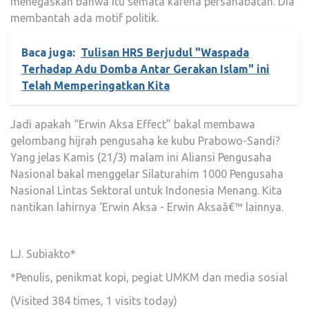
menegaskan bahwa itu semata karena persahabatan. Dia
membantah ada motif politik.
Baca juga:
Tulisan HRS Berjudul "Waspada
Terhadap Adu Domba Antar Gerakan Islam" ini
Telah Memperingatkan Kita
Jadi apakah “Erwin Aksa Effect” bakal membawa
gelombang hijrah pengusaha ke kubu Prabowo-Sandi?
Yang jelas Kamis (21/3) malam ini Aliansi Pengusaha
Nasional bakal menggelar Silaturahim 1000 Pengusaha
Nasional Lintas Sektoral untuk Indonesia Menang. Kita
nantikan lahirnya ‘Erwin Aksa - Erwin Aksaâ€™ lainnya.
LJ. Subiakto*
*Penulis, penikmat kopi, pegiat UMKM dan media sosial
(Visited 384 times, 1 visits today)