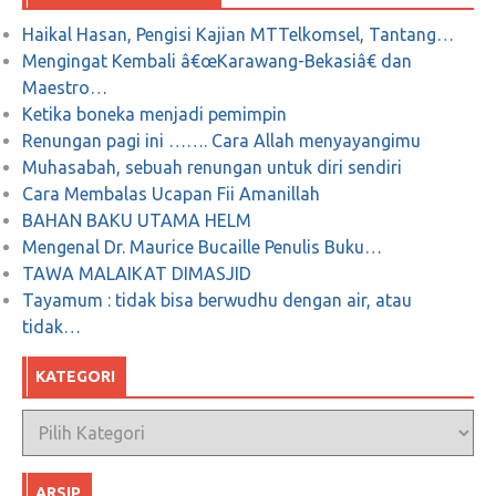
Haikal Hasan, Pengisi Kajian MTTelkomsel, Tantang…
Mengingat Kembali â€œKarawang-Bekasiâ€ dan
KRONIKEL Polling Sudirman Said
Maestro…
Ketika boneka menjadi pemimpin
Renungan pagi ini ……. Cara Allah menyayangimu
Juni 28, 2018
0
Muhasabah, sebuah renungan untuk diri sendiri
Cara Membalas Ucapan Fii Amanillah
BAHAN BAKU UTAMA HELM
Mengenal Dr. Maurice Bucaille Penulis Buku…
TAWA MALAIKAT DIMASJID
Tayamum : tidak bisa berwudhu dengan air, atau
tidak…
KATEGORI
Kategori
ARSIP