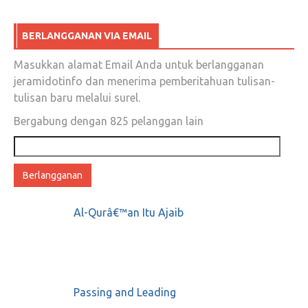
PA 212: Kapitra Telah Berkhianat
BERLANGGANAN VIA EMAIL
Juli 19, 2018
0
Masukkan alamat Email Anda untuk berlangganan
jeramidotinfo dan menerima pemberitahuan tulisan-
tulisan baru melalui surel.
Mahfud MD UNDERCOVER ILC Ekslusif
Bergabung dengan 825 pelanggan lain
Alamat
Agustus 16, 2018
2
email
Al-Qurâ€™an Itu Ajaib
PDIP Tuding Relawan Hanya Numpang
Popularitas Jokowi Tidak Bekerja, Nasdem
Marah
Mei 7, 2018
0
Passing and Leading