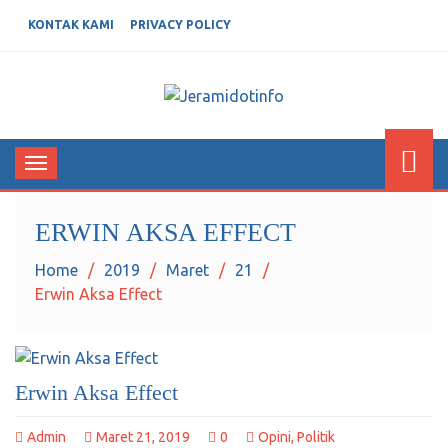
KONTAK KAMI
PRIVACY POLICY
JERAMIDOTINFO
Berita dan Informasi Terkini
Toggle
navigation
ERWIN AKSA EFFECT
Home
2019
Maret
21
Erwin Aksa Effect
Erwin Aksa Effect
Admin
Maret 21, 2019
0
Opini
,
Politik