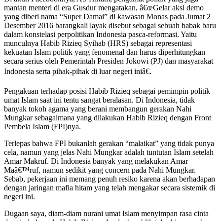
mantan menteri di era Gusdur mengatakan, â€œGelar aksi demo
yang diberi nama “Super Damai” di kawasan Monas pada Jumat 2
Desember 2016 barangkali layak disebut sebagai sebuah babak baru
dalam konstelasi perpolitikan Indonesia pasca-reformasi. Yaitu
munculnya Habib Rizieq Syihab (HRS) sebagai representasi
kekuatan Islam politik yang fenomenal dan harus diperhitungkan
secara serius oleh Pemerintah Presiden Jokowi (PJ) dan masyarakat
Indonesia serta pihak-pihak di luar negeri iniâ€.
Pengakuan terhadap posisi Habib Rizieq sebagai pemimpin politik
umat Islam saat ini tentu sangat beralasan. Di Indonesia, tidak
banyak tokoh agama yang berani membangun gerakan Nahi
Mungkar sebagaimana yang dilakukan Habib Rizieq dengan Front
Pembela Islam (FPI)nya.
Terlepas bahwa FPI bukanlah gerakan “malaikat” yang tidak punya
cela, namun yang jelas Nahi Mungkar adalah tuntutan Islam setelah
Amar Makruf. Di Indonesia banyak yang melakukan Amar
Maâ€™ruf, namun sedikit yang concern pada Nahi Mungkar.
Sebab, pekerjaan ini memang penuh resiko karena akan berhadapan
dengan jaringan mafia hitam yang telah mengakar secara sistemik di
negeri ini.
Dugaan saya, diam-diam nurani umat Islam menyimpan rasa cinta