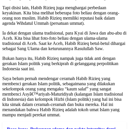
Tapi disisi lain, Habib Rizieq juga menghargai perbedaan
keyakinan. Kita bisa melihat beberapa foto beliau dengan orang-
orang non muslim. Habib Rizieq memiliki reputasi baik dalam
agenda Wihdatul Ummah (persatuan ummat).
Ia dekat dengan ulama tradisional, para Kyai di Jawa dan abu-abu di
Aceh. Kita bisa lihat foto-foto beliau dengan ulama-ulama
tradisional di Aceh. Saat ke Aceh, Habib Rizieq betul-betul dihargai
sebagai Sang Ulama dan keturunannya Rasulullah Saw.
Bukan hanya itu, Habib Rizieq nampak juga tidak anti dengan
gerakan Islam politik yang berkiprah di gelanggang perpolitikan
Indonesia saat ini.
Saya belum pernah mendengar ceramah Habib Rizieq yang
membenci gerakan Islam politik, sebagaimana yang dilakukan
sekelompok orang yang mengaku “kaum salaf” yang sangat
membenci Asyâ€™ariyah-Maturidiyah (kalangan Islam tradisional
di Indonesia) dan kelompok Hizbi (Islam politik) yang hal ini bisa
kita simak dalam ceramah-ceramah dan buku mereka. Hal ini
menandakan bahwa Habib Rizieq adalah tokoh umat Islam yang
mampu menjadi perekat ummat.