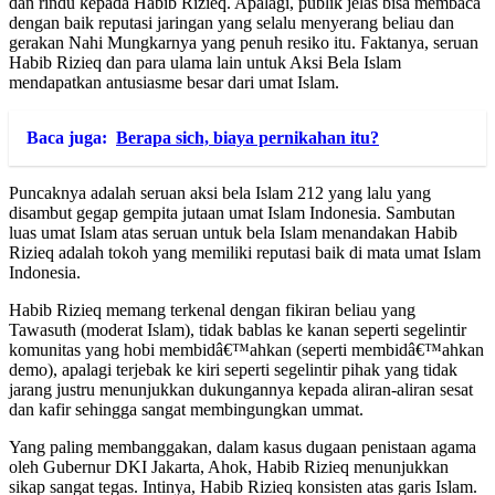
dan rindu kepada Habib Rizieq. Apalagi, publik jelas bisa membaca
dengan baik reputasi jaringan yang selalu menyerang beliau dan
gerakan Nahi Mungkarnya yang penuh resiko itu. Faktanya, seruan
Habib Rizieq dan para ulama lain untuk Aksi Bela Islam
mendapatkan antusiasme besar dari umat Islam.
Baca juga:
Berapa sich, biaya pernikahan itu?
Puncaknya adalah seruan aksi bela Islam 212 yang lalu yang
disambut gegap gempita jutaan umat Islam Indonesia. Sambutan
luas umat Islam atas seruan untuk bela Islam menandakan Habib
Rizieq adalah tokoh yang memiliki reputasi baik di mata umat Islam
Indonesia.
Habib Rizieq memang terkenal dengan fikiran beliau yang
Tawasuth (moderat Islam), tidak bablas ke kanan seperti segelintir
komunitas yang hobi membidâ€™ahkan (seperti membidâ€™ahkan
demo), apalagi terjebak ke kiri seperti segelintir pihak yang tidak
jarang justru menunjukkan dukungannya kepada aliran-aliran sesat
dan kafir sehingga sangat membingungkan ummat.
Yang paling membanggakan, dalam kasus dugaan penistaan agama
oleh Gubernur DKI Jakarta, Ahok, Habib Rizieq menunjukkan
sikap sangat tegas. Intinya, Habib Rizieq konsisten atas garis Islam.