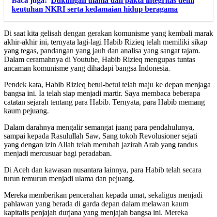
Baca juga:
Dukungan ulama dan pakta integritas demi
keutuhan NKRI serta kedamaian hidup beragama
Di saat kita gelisah dengan gerakan komunisme yang kembali marak
akhir-akhir ini, ternyata lagi-lagi Habib Rizieq telah memiliki sikap
yang tegas, pandangan yang jauh dan analisa yang sangat tajam.
Dalam ceramahnya di Youtube, Habib Rizieq mengupas tuntas
ancaman komunisme yang dihadapi bangsa Indonesia.
Pendek kata, Habib Rizieq betul-betul telah maju ke depan menjaga
bangsa ini. Ia telah siap menjadi martir. Saya membaca beberapa
catatan sejarah tentang para Habib. Ternyata, para Habib memang
kaum pejuang.
Dalam darahnya mengalir semangat juang para pendahulunya,
sampai kepada Rasulullah Saw, Sang tokoh Revolusioner sejati
yang dengan izin Allah telah merubah jazirah Arab yang tandus
menjadi mercusuar bagi peradaban.
Di Aceh dan kawasan nusantara lainnya, para Habib telah secara
turun temurun menjadi ulama dan pejuang.
Mereka memberikan pencerahan kepada umat, sekaligus menjadi
pahlawan yang berada di garda depan dalam melawan kaum
kapitalis penjajah durjana yang menjajah bangsa ini. Mereka