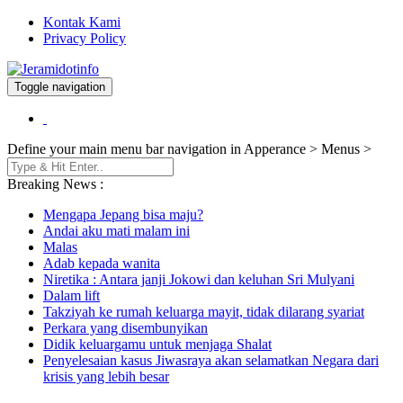
Kontak Kami
Privacy Policy
Toggle navigation
Berita dan Informasi Terkini
Jeramidotinfo
Define your main menu bar navigation in Apperance > Menus >
Breaking News :
Mengapa Jepang bisa maju?
Andai aku mati malam ini
Malas
Adab kepada wanita
Niretika : Antara janji Jokowi dan keluhan Sri Mulyani
Dalam lift
Takziyah ke rumah keluarga mayit, tidak dilarang syariat
Perkara yang disembunyikan
Didik keluargamu untuk menjaga Shalat
Penyelesaian kasus Jiwasraya akan selamatkan Negara dari
krisis yang lebih besar