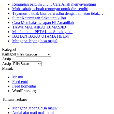
Renungan pagi ini ……. Cara Allah menyayangimu
Muhasabah, sebuah renungan untuk diri sendiri
Tayamum : tidak bisa berwudhu dengan air, atau tidak…
Surat Keterangan Sakit untuk Ibu
Cara Membalas Ucapan Fii Amanillah
TAWA MALAIKAT DIMASJID
Manfaat kulit PETAI….. Simak yuk..
BAHAN BAKU UTAMA HELM
Mengapa Jepang bisa maju?
Kategori
Kategori
Arsip
Arsip
Masuk
Masuk
Feed entri
Feed komentar
WordPress.org
Tulisan Terbaru
Mengapa Jepang bisa maju?
Andai aku mati malam ini