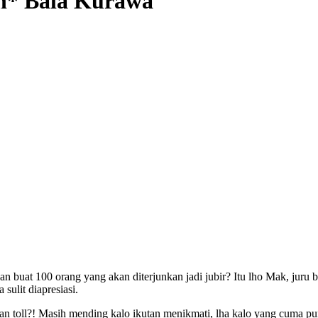
an* Bala Kurawa
an buat 100 orang yang akan diterjunkan jadi jubir? Itu lho Mak, juru
sulit diapresiasi.
n toll?! Masih mending kalo ikutan menikmati, lha kalo yang cuma pun