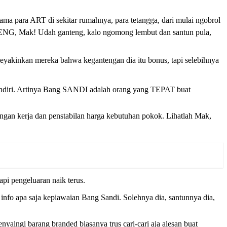
ma para ART di sekitar rumahnya, para tetangga, dari mulai ngobrol
GANTENG, Mak! Udah ganteng, kalo ngomong lembut dan santun pula,
meyakinkan mereka bahwa kegantengan dia itu bonus, tapi selebihnya
sendiri. Artinya Bang SANDI adalah orang yang TEPAT buat
an kerja dan penstabilan harga kebutuhan pokok. Lihatlah Mak,
i pengeluaran naik terus.
nfo apa saja kepiawaian Bang Sandi. Solehnya dia, santunnya dia,
ngi barang branded biasanya trus cari-cari aja alesan buat