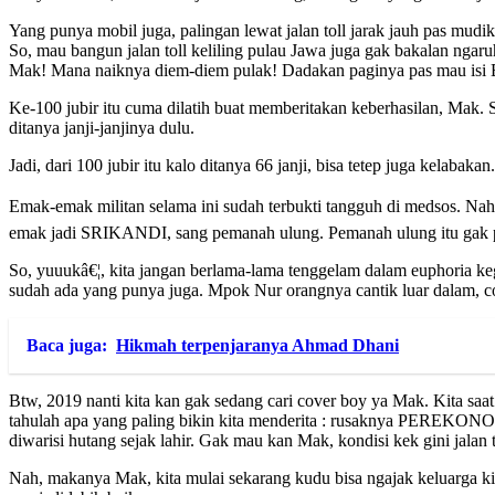
Yang punya mobil juga, palingan lewat jalan toll jarak jauh pas mudik
So, mau bangun jalan toll keliling pulau Jawa juga gak bakalan ngaruh
Mak! Mana naiknya diem-diem pulak! Dadakan paginya pas mau isi B
Ke-100 jubir itu cuma dilatih buat memberitakan keberhasilan, Mak. S
ditanya janji-janjinya dulu.
Jadi, dari 100 jubir itu kalo ditanya 66 janji, bisa tetep juga kelabak
Emak-emak militan selama ini sudah terbukti tangguh di medsos. Nah
emak jadi SRIKANDI, sang pemanah ulung. Pemanah ulung itu gak pe
So, yuuukâ€¦, kita jangan berlama-lama tenggelam dalam euphoria k
sudah ada yang punya juga. Mpok Nur orangnya cantik luar dalam, co
Baca juga:
Hikmah terpenjaranya Ahmad Dhani
Btw, 2019 nanti kita kan gak sedang cari cover boy ya Mak. Kita sa
tahulah apa yang paling bikin kita menderita : rusaknya PEREKONOM
diwarisi hutang sejak lahir. Gak mau kan Mak, kondisi kek gini jalan 
Nah, makanya Mak, kita mulai sekarang kudu bisa ngajak keluarga ki