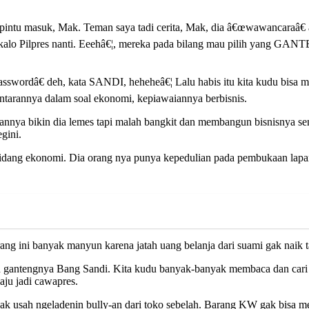
intu masuk, Mak. Teman saya tadi cerita, Mak, dia â€œwawancaraâ€ a
iapa kalo Pilpres nanti. Eeehâ€¦, mereka pada bilang mau pilih yang 
asswordâ€ deh, kata SANDI, heheheâ€¦ Lalu habis itu kita kudu bisa 
intarannya dalam soal ekonomi, kepiawaiannya berbisnis.
kannya bikin dia lemes tapi malah bangkit dan membangun bisnisnya 
gini.
ang ekonomi. Dia orang nya punya kepedulian pada pembukaan lapang
ini banyak manyun karena jatah uang belanja dari suami gak naik tap
in gantengnya Bang Sandi. Kita kudu banyak-banyak membaca dan cari i
ju jadi cawapres.
ah ngeladenin bully-an dari toko sebelah. Barang KW gak bisa menyai