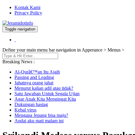
Kontak Kami
Privacy Policy
Toggle navigation
Berita dan Informasi Terkini
Jeramidotinfo
Define your main menu bar navigation in Apperance > Menus >
Breaking News :
Al-Qurâ€™an Itu Ajaib
Passing and Leading
Jahatnya orang jahat
Menurut kalian adil atau tidak?
Satu Jawaban Untuk Segala Ujian
Agar Anak Kita Mengingat Kita
Dukungan hastag
Kebal virus
Mengapa Jepang bisa maju?
Andai aku mati malam ini