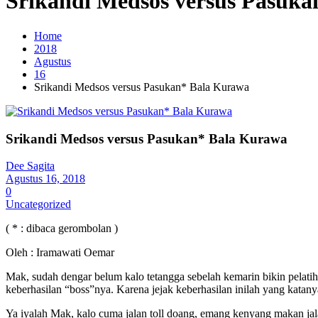
Srikandi Medsos versus Pasuk
Home
2018
Agustus
16
Srikandi Medsos versus Pasukan* Bala Kurawa
Srikandi Medsos versus Pasukan* Bala Kurawa
Dee Sagita
Agustus 16, 2018
0
Uncategorized
( * : dibaca gerombolan )
Oleh : Iramawati Oemar
Mak, sudah dengar belum kalo tetangga sebelah kemarin bikin pelatih
keberhasilan “boss”nya. Karena jejak keberhasilan inilah yang katanya 
Ya iyalah Mak, kalo cuma jalan toll doang, emang kenyang makan jala