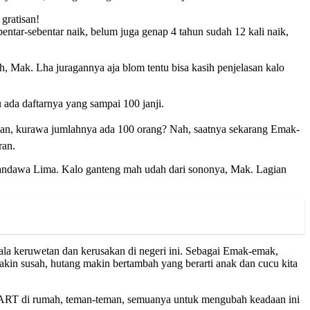
gratisan!
bentar-sebentar naik, belum juga genap 4 tahun sudah 12 kali naik,
h, Mak. Lha juragannya aja blom tentu bisa kasih penjelasan kalo
lu ada daftarnya yang sampai 100 janji.
u kan, kurawa jumlahnya ada 100 orang? Nah, saatnya sekarang Emak-
ran.
 Pandawa Lima. Kalo ganteng mah udah dari sononya, Mak. Lagian
gala keruwetan dan kerusakan di negeri ini. Sebagai Emak-emak,
kin susah, hutang makin bertambah yang berarti anak dan cucu kita
ek, ART di rumah, teman-teman, semuanya untuk mengubah keadaan ini