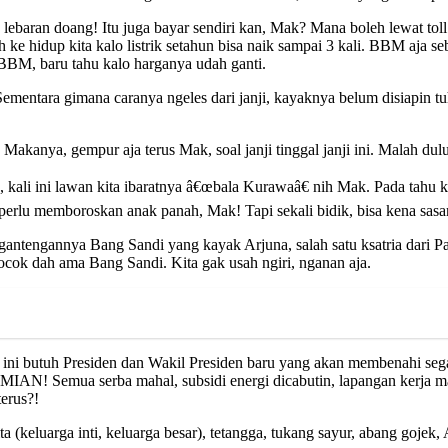
 lebaran doang! Itu juga bayar sendiri kan, Mak? Mana boleh lewat toll 
 ke hidup kita kalo listrik setahun bisa naik sampai 3 kali. BBM aja se
BM, baru tahu kalo harganya udah ganti.
ementara gimana caranya ngeles dari janji, kayaknya belum disiapin tu
an. Makanya, gempur aja terus Mak, soal janji tinggal janji ini. Malah du
, kali ini lawan kita ibaratnya â€œbala Kurawaâ€ nih Mak. Pada tah
rlu memboroskan anak panah, Mak! Tapi sekali bidik, bisa kena sasa
egantengannya Bang Sandi yang kayak Arjuna, salah satu ksatria dari
cok dah ama Bang Sandi. Kita gak usah ngiri, nganan aja.
at ini butuh Presiden dan Wakil Presiden baru yang akan membenahi se
IAN! Semua serba mahal, subsidi energi dicabutin, lapangan kerja ma
terus?!
ta (keluarga inti, keluarga besar), tetangga, tukang sayur, abang goj