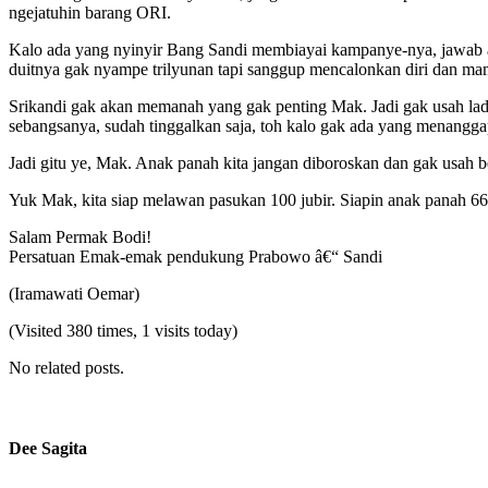
ngejatuhin barang ORI.
Kalo ada yang nyinyir Bang Sandi membiayai kampanye-nya, jawab aja
duitnya gak nyampe trilyunan tapi sanggup mencalonkan diri dan ma
Srikandi gak akan memanah yang gak penting Mak. Jadi gak usah lad
sebangsanya, sudah tinggalkan saja, toh kalo gak ada yang menanggapi
Jadi gitu ye, Mak. Anak panah kita jangan diboroskan dan gak usah 
Yuk Mak, kita siap melawan pasukan 100 jubir. Siapin anak panah 66
Salam Permak Bodi!
Persatuan Emak-emak pendukung Prabowo â€“ Sandi
(Iramawati Oemar)
(Visited 380 times, 1 visits today)
No related posts.
Dee Sagita