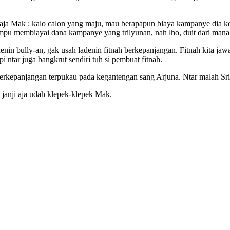
 Mak : kalo calon yang maju, mau berapapun biaya kampanye dia kelua
mpu membiayai dana kampanye yang trilyunan, nah lho, duit dari mana
enin bully-an, gak usah ladenin fitnah berkepanjangan. Fitnah kita j
 ntar juga bangkrut sendiri tuh si pembuat fitnah.
berkepanjangan terpukau pada kegantengan sang Arjuna. Ntar malah Sr
 janji aja udah klepek-klepek Mak.