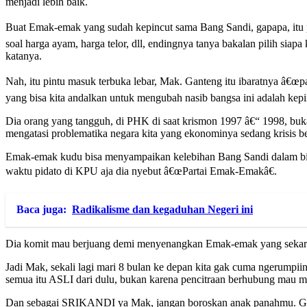
menjadi lebih baik.
Buat Emak-emak yang sudah kepincut sama Bang Sandi, gapapa, itu p
soal harga ayam, harga telor, dll, endingnya tanya bakalan pilih s
katanya.
Nah, itu pintu masuk terbuka lebar, Mak. Ganteng itu ibaratnya â€œp
yang bisa kita andalkan untuk mengubah nasib bangsa ini adalah kep
Dia orang yang tangguh, di PHK di saat krismon 1997 â€“ 1998, bu
mengatasi problematika negara kita yang ekonominya sedang krisis be
Emak-emak kudu bisa menyampaikan kelebihan Bang Sandi dalam bid
waktu pidato di KPU aja dia nyebut â€œPartai Emak-Emakâ€.
Baca juga:
Radikalisme dan kegaduhan Negeri ini
Dia komit mau berjuang demi menyenangkan Emak-emak yang sekarang 
Jadi Mak, sekali lagi mari 8 bulan ke depan kita gak cuma ngerumpi
semua itu ASLI dari dulu, bukan karena pencitraan berhubung mau ma
Dan sebagai SRIKANDI ya Mak, jangan boroskan anak panahmu. Gak us