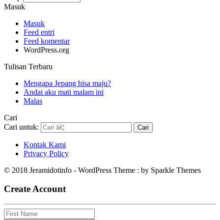
Masuk
Masuk
Feed entri
Feed komentar
WordPress.org
Tulisan Terbaru
Mengapa Jepang bisa maju?
Andai aku mati malam ini
Malas
Cari
Cari untuk:
Kontak Kami
Privacy Policy
© 2018 Jeramidotinfo - WordPress Theme : by Sparkle Themes
Create Account