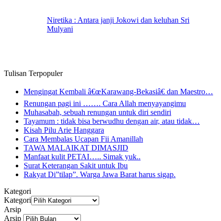
Niretika : Antara janji Jokowi dan keluhan Sri
Mulyani
Tulisan Terpopuler
Mengingat Kembali â€œKarawang-Bekasiâ€ dan Maestro…
Renungan pagi ini ……. Cara Allah menyayangimu
Muhasabah, sebuah renungan untuk diri sendiri
Tayamum : tidak bisa berwudhu dengan air, atau tidak…
Kisah Pilu Arie Hanggara
Cara Membalas Ucapan Fii Amanillah
TAWA MALAIKAT DIMASJID
Manfaat kulit PETAI….. Simak yuk..
Surat Keterangan Sakit untuk Ibu
Rakyat Di”tilap”. Warga Jawa Barat harus sigap.
Kategori
Kategori
Arsip
Arsip