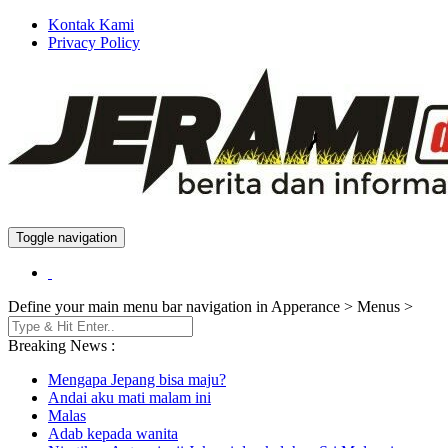
Kontak Kami
Privacy Policy
Toggle navigation
Berita dan Informasi Terkini
Jeramidotinfo
Define your main menu bar navigation in Apperance > Menus >
Breaking News :
Mengapa Jepang bisa maju?
Andai aku mati malam ini
Malas
Adab kepada wanita