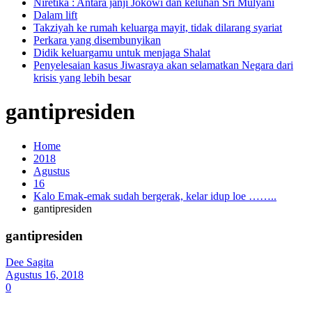
Niretika : Antara janji Jokowi dan keluhan Sri Mulyani
Dalam lift
Takziyah ke rumah keluarga mayit, tidak dilarang syariat
Perkara yang disembunyikan
Didik keluargamu untuk menjaga Shalat
Penyelesaian kasus Jiwasraya akan selamatkan Negara dari
krisis yang lebih besar
gantipresiden
Home
2018
Agustus
16
Kalo Emak-emak sudah bergerak, kelar idup loe ……..
gantipresiden
gantipresiden
Dee Sagita
Agustus 16, 2018
0