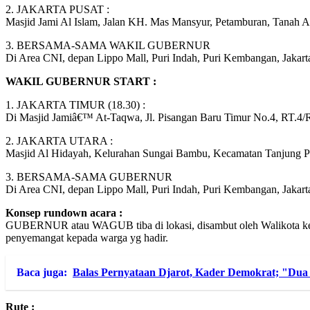
2. JAKARTA PUSAT :
Masjid Jami Al Islam, Jalan KH. Mas Mansyur, Petamburan, Tanah Ab
3. BERSAMA-SAMA WAKIL GUBERNUR
Di Area CNI, depan Lippo Mall, Puri Indah, Puri Kembangan, Jakarta
WAKIL GUBERNUR START :
1. JAKARTA TIMUR (18.30) :
Di Masjid Jamiâ€™ At-Taqwa, Jl. Pisangan Baru Timur No.4, RT.4/R
2. JAKARTA UTARA :
Masjid Al Hidayah, Kelurahan Sungai Bambu, Kecamatan Tanjung Pri
3. BERSAMA-SAMA GUBERNUR
Di Area CNI, depan Lippo Mall, Puri Indah, Puri Kembangan, Jakarta
Konsep rundown acara :
GUBERNUR atau WAGUB tiba di lokasi, disambut oleh Walikota kemu
penyemangat kepada warga yg hadir.
Baca juga:
Balas Pernyataan Djarot, Kader Demokrat; "Dua 
Rute :