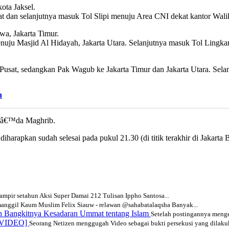
ota Jaksel.
at dan selanjutnya masuk Tol Slipi menuju Area CNI dekat kantor Walik
a, Jakarta Timur.
ju Masjid Al Hidayah, Jakarta Utara. Selanjutnya masuk Tol Lingkar
usat, sedangkan Pak Wagub ke Jakarta Timur dan Jakarta Utara. Selanjut
h
baâ€™da Maghrib.
harapkan sudah selesai pada pukul 21.30 (di titik terakhir di Jakarta B
mpir setahun Aksi Super Damai 212 Tulisan Ippho Santosa...
nggil Kaum Muslim Felix Siauw - relawan @sahabatalaqsha Banyak...
ah Bangkitnya Kesadaran Ummat tentang Islam
Setelah postingannya menge
 [VIDEO]
Seorang Netizen menggugah Video sebagai bukti persekusi yang dilakuk