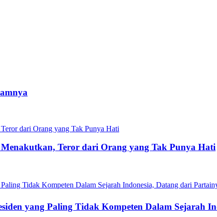
alamnya
 Menakutkan, Teror dari Orang yang Tak Punya Hati
siden yang Paling Tidak Kompeten Dalam Sejarah Ind