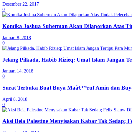
Desember 22, 2017
0
Komika Joshua Suherman Akan Dilaporkan Atas Ti
Januari 8, 2018
0
Jelang Pilkada, Habib Rizieq: Umat Islam Jangan T
Januari 14, 2018
0
Surat Terbuka Buat Buya Maâ€™ruf Amin dan Buya
April 8, 2018
0
Aksi Bela Palestine Menyisakan Kabar Tak Sedap; Fe