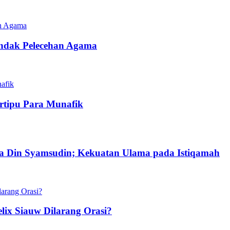
ndak Pelecehan Agama
ertipu Para Munafik
 Din Syamsudin; Kekuatan Ulama pada Istiqamah
lix Siauw Dilarang Orasi?