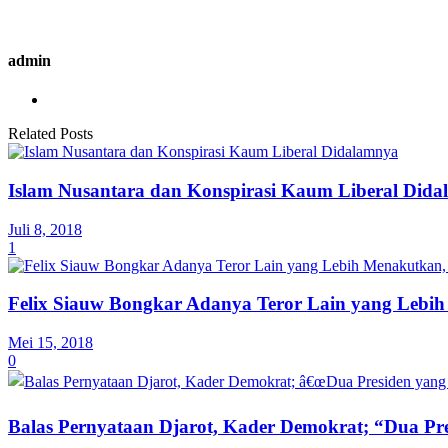
admin
Related Posts
Islam Nusantara dan Konspirasi Kaum Liberal Did
Juli 8, 2018
1
Felix Siauw Bongkar Adanya Teror Lain yang Lebih
Mei 15, 2018
0
Balas Pernyataan Djarot, Kader Demokrat; “Dua Pre