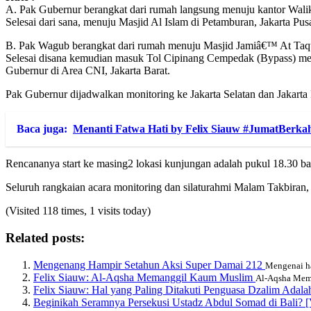
A. Pak Gubernur berangkat dari rumah langsung menuju kantor Walik
Selesai dari sana, menuju Masjid Al Islam di Petamburan, Jakarta Pus
B. Pak Wagub berangkat dari rumah menuju Masjid Jamiâ€™ At Taqw
Selesai disana kemudian masuk Tol Cipinang Cempedak (Bypass) menu
Gubernur di Area CNI, Jakarta Barat.
Pak Gubernur dijadwalkan monitoring ke Jakarta Selatan dan Jakarta P
Baca juga:
Menanti Fatwa Hati by Felix Siauw #JumatBerka
Rencananya start ke masing2 lokasi kunjungan adalah pukul 18.30 
Seluruh rangkaian acara monitoring dan silaturahmi Malam Takbiran, di
(Visited 118 times, 1 visits today)
Related posts:
Mengenang Hampir Setahun Aksi Super Damai 212
Mengenai ha
Felix Siauw: Al-Aqsha Memanggil Kaum Muslim
Al-Aqsha Mema
Felix Siauw: Hal yang Paling Ditakuti Penguasa Dzalim Adal
Beginikah Seramnya Persekusi Ustadz Abdul Somad di Bali?