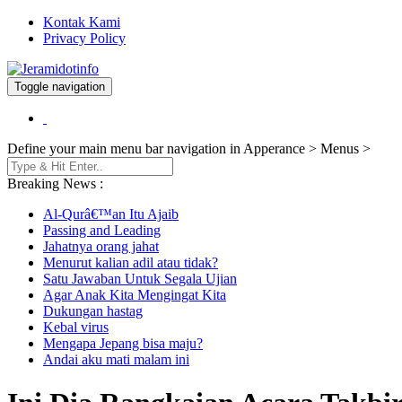
Kontak Kami
Privacy Policy
Toggle navigation
Berita dan Informasi Terkini
Jeramidotinfo
Define your main menu bar navigation in Apperance > Menus >
Breaking News :
Al-Qurâ€™an Itu Ajaib
Passing and Leading
Jahatnya orang jahat
Menurut kalian adil atau tidak?
Satu Jawaban Untuk Segala Ujian
Agar Anak Kita Mengingat Kita
Dukungan hastag
Kebal virus
Mengapa Jepang bisa maju?
Andai aku mati malam ini