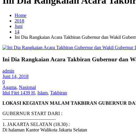
Ini Dia Rangkaian Acara Takbi
Home
2018
Juni
14
Ini Dia Rangkaian Acara Takbiran Gubernur dan Wakil Gubern
Ini Dia Rangkaian Acara Takbiran Gubernur dan Wa
admin
Juni 14, 2018
0
Agama
,
Nasional
Idul Fitri 1439 H
,
Islam
,
Takbiran
LOKASI KEGIATAN MALAM TAKBIRAN GUBERNUR DAN
GUBERNUR START DARI :
———————————
1. JAKARTA SELATAN (18.30) :
Di halaman Kantor Walikota Jakarta Selatan