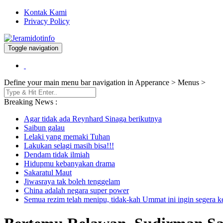
Kontak Kami
Privacy Policy
Toggle navigation
Berita dan Informasi Terkini
Jeramidotinfo
Define your main menu bar navigation in Apperance > Menus >
Breaking News :
Agar tidak ada Reynhard Sinaga berikutnya
Saibun galau
Lelaki yang memaki Tuhan
Lakukan selagi masih bisa!!!
Dendam tidak ilmiah
Hidupmu kebanyakan drama
Sakaratul Maut
Jiwasraya tak boleh tenggelam
China adalah negara super power
Semua rezim telah menipu, tidak-kah Ummat ini ingin segera 