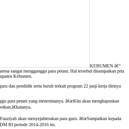
KEBUMEN â€“
ena sangat mengganggu para petani. Hal tersebut disampaikan pria
abupaten Kebumen.
 dan pendidik serta buruh terkait program 22 janji kerja dirinya
anggu para petani yang menerimanya. â€œKita akan menghapuskan
otkan,â€katanya.
 Fauziyah akan menyejahterakan para guru. â€œSampaikan kepada
ESDM RI periode 2014-2016 ini.