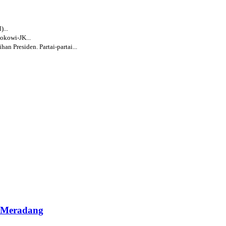
...
okowi-JK...
an Presiden. Partai-partai...
n Meradang