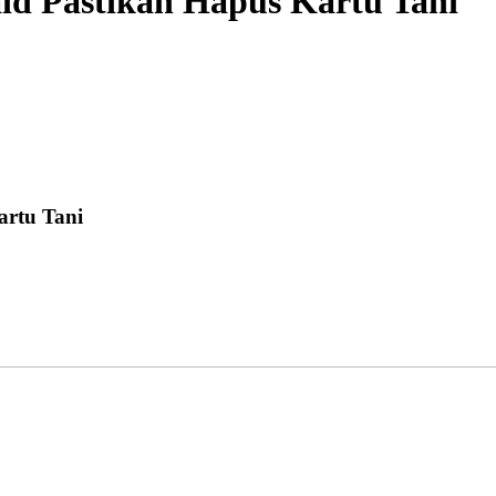
id Pastikan Hapus Kartu Tani
artu Tani