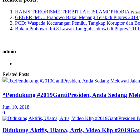
HABIS TERORISME TERBITLAH ISLAMOPHOBIA
Peris
GEGER deh… Prabowo Bakal Menang Telak di Pilpres 2019
PCD: Waspada Kecurangan Pemilu, Tangkap Koruptor dan B
Bukan Prabowo; Ini 8 Lawan Tangguh Jokowi di Pilpres 20
admin
Related Posts
“Pendukung #2019GantiPresiden, Anda Sedang Melew
Juni 10, 2018
0
Didukung Aktifis, Ulama, Artis, Video Klip #2019