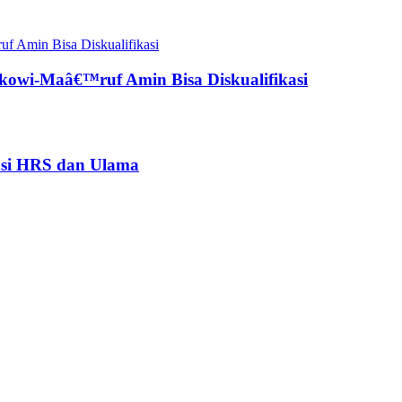
owi-Maâ€™ruf Amin Bisa Diskualifikasi
asi HRS dan Ulama