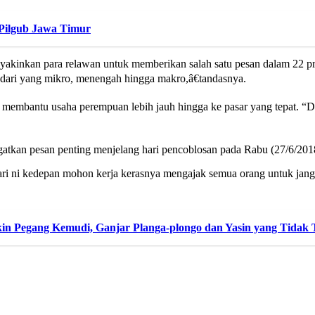
Pilgub Jawa Timur
akinkan para relawan untuk memberikan salah satu pesan dalam 22 p
 dari yang mikro, menengah hingga makro,â€tandasnya.
 membantu usaha perempuan lebih jauh hingga ke pasar yang tepat. “D
gatkan pesan penting menjelang hari pencoblosan pada Rabu (27/6/201
hari ni kedepan mohon kerja kerasnya mengajak semua orang untuk jan
in Pegang Kemudi, Ganjar Planga-plongo dan Yasin yang Tid