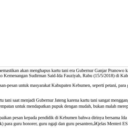
mastikan akan menghapus kartu tani era Gubernur Ganjar Pranowo kar
osko Kemenangan Sudirman Said-Ida Fauziyah, Rabu (15/5/2018) di K
n-pesan untuk masyarakat Kabupaten Kebumen, seperti petani, para guru
u tani saat menjadi Gubernur Jateng karena kartu tani sangat mengg
 kesempatan untuk mendapatkan pupuk dengan mudah, bukan malah merep
paikan pesan kepada pendidik di Kebumen bahwa dirinya bersama Ida
k) para guru honorer, guru ngaji dan guru pesantren,â€jelas Menteri 