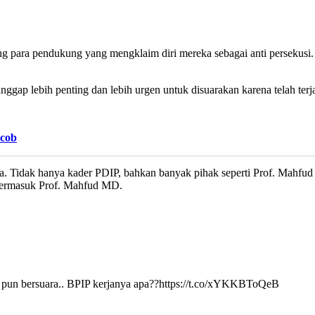
g para pendukung yang mengklaim diri mereka sebagai anti persekusi. 
nggap lebih penting dan lebih urgen untuk disuarakan karena telah te
acob
a. Tidak hanya kader PDIP, bahkan banyak pihak seperti Prof. Mahfud 
, termasuk Prof. Mahfud MD.
 pun bersuara.. BPIP kerjanya apa??https://t.co/xYKKBToQeB