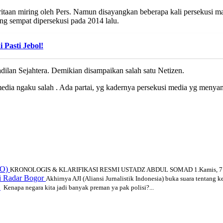
n miring oleh Pers. Namun disayangkan beberapa kali persekusi mala
g sempat dipersekusi pada 2014 lalu.
 Pasti Jebol!
adilan Sejahtera. Demikian disampaikan salah satu Netizen.
 media ngaku salah . Ada partai, yg kadernya persekusi media yg menyam
EO)
KRONOLOGIS & KLARIFIKASI RESMI USTADZ ABDUL SOMAD 1.Kamis, 7 D
i Radar Bogor
Akhirnya AJI (Aliansi Jurnalistik Indonesia) buka suara tentang 
N
Kenapa negara kita jadi banyak preman ya pak polisi?...