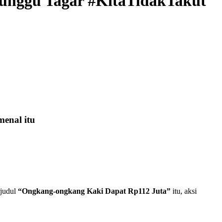
nunggu Tagar #KitaTidakTakut
enal itu
rjudul
“Ongkang-ongkang Kaki Dapat Rp112 Juta”
itu, aksi