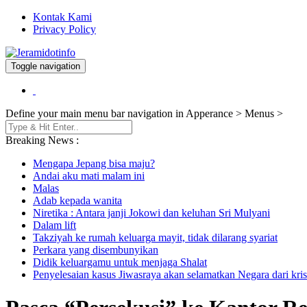
Kontak Kami
Privacy Policy
Toggle navigation
Berita dan Informasi Terkini
Jeramidotinfo
Define your main menu bar navigation in Apperance > Menus >
Breaking News :
Mengapa Jepang bisa maju?
Andai aku mati malam ini
Malas
Adab kepada wanita
Niretika : Antara janji Jokowi dan keluhan Sri Mulyani
Dalam lift
Takziyah ke rumah keluarga mayit, tidak dilarang syariat
Perkara yang disembunyikan
Didik keluargamu untuk menjaga Shalat
Penyelesaian kasus Jiwasraya akan selamatkan Negara dari kris