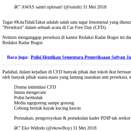
â€” AWAS santri oplosan! (@ssirah) 31 Mei 2018
Tagar #KitaTidakTakut adalah salah satu tagar fenomenal yang diusun
“Persekusi” dalam sebuah acara di Car Free Day (CFD).
Netizen menganggap persekusi di kantor Redaksi Radar Bogor ini dia
Redaksi Radar Bogor.
Baca juga:
Polisi Hentikan Sementara Pemeriksaan Sofyan J
Padahal, dalam kejadian di CFD banyak pihak dan tokoh ikut bersuar
oleh banyak pihak suara-suara yang lantang suarakan anti persekusi
Drama intimidasi CFD
Istana mengecam
Polisi bertindak
Media ngegoreng sampe gosong
Cebong berisik kayak kucing kawin
Perusakan, pengeroyokan & pemukulan kader PDIP tak seekor
â€” Eko Widodo (@ekowBoy) 31 Mei 2018