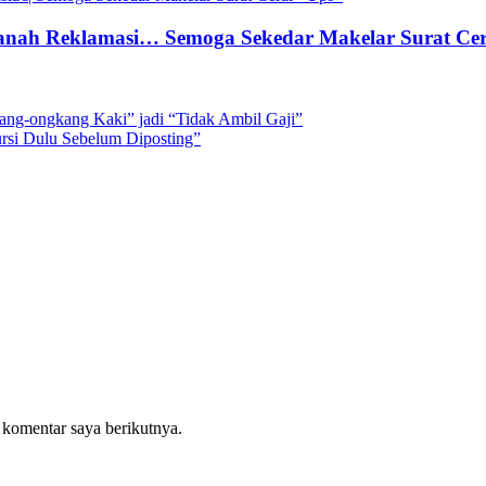
anah Reklamasi… Semoga Sekedar Makelar Surat Cer
ang-ongkang Kaki” jadi “Tidak Ambil Gaji”
rsi Dulu Sebelum Diposting”
 komentar saya berikutnya.