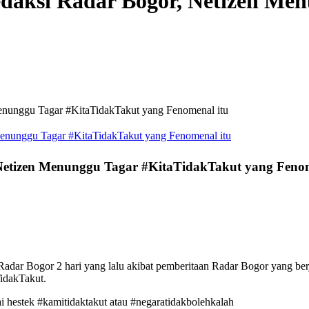
edaksi Radar Bogor, Netizen Me
enunggu Tagar #KitaTidakTakut yang Fenomenal itu
 Netizen Menunggu Tagar #KitaTidakTakut yang Fenom
Radar Bogor 2 hari yang lalu akibat pemberitaan Radar Bogor yang be
TidakTakut.
i hestek #kamitidaktakut atau #negaratidakbolehkalah