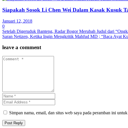
Siapakah Sosok Li Chen Wei Dalam Kasak Kusuk T
Januari 12, 2018
0
Setelah Digeruduk Banteng, Radar Bogor Merubah Judul dari “Ongk
Saran Netizen, Ketika Ingin Mengkritik Mahfud MD ; “Baca Ayat Ku
leave a comment
Simpan nama, email, dan situs web saya pada peramban ini untuk