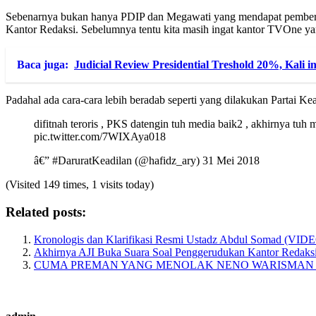
Sebenarnya bukan hanya PDIP dan Megawati yang mendapat pemberitaa
Kantor Redaksi. Sebelumnya tentu kita masih ingat kantor TVOne yan
Baca juga:
Judicial Review Presidential Treshold 20%, Kali ini
Padahal ada cara-cara lebih beradab seperti yang dilakukan Partai Ke
difitnah teroris , PKS datengin tuh media baik2 , akhirnya tuh
pic.twitter.com/7WIXAya018
â€” #DaruratKeadilan (@hafidz_ary) 31 Mei 2018
(Visited 149 times, 1 visits today)
Related posts:
Kronologis dan Klarifikasi Resmi Ustadz Abdul Somad (VID
Akhirnya AJI Buka Suara Soal Penggerudukan Kantor Redaks
CUMA PREMAN YANG MENOLAK NENO WARISMA