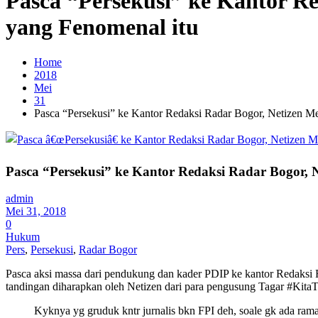
Pasca “Persekusi” ke Kantor R
yang Fenomenal itu
Home
2018
Mei
31
Pasca “Persekusi” ke Kantor Redaksi Radar Bogor, Netizen M
Pasca “Persekusi” ke Kantor Redaksi Radar Bogor,
admin
Mei 31, 2018
0
Hukum
Pers
,
Persekusi
,
Radar Bogor
Pasca aksi massa dari pendukung dan kader PDIP ke kantor Redaksi 
tandingan diharapkan oleh Netizen dari para pengusung Tagar #Kita
Kyknya yg gruduk kntr jurnalis bkn FPI deh, soale gk ada rama