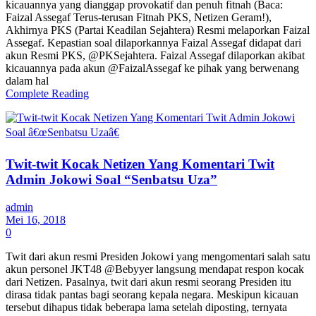
kicauannya yang dianggap provokatif dan penuh fitnah (Baca:
Faizal Assegaf Terus-terusan Fitnah PKS, Netizen Geram!),
Akhirnya PKS (Partai Keadilan Sejahtera) Resmi melaporkan Faizal
Assegaf. Kepastian soal dilaporkannya Faizal Assegaf didapat dari
akun Resmi PKS, @PKSejahtera. Faizal Assegaf dilaporkan akibat
kicauannya pada akun @FaizalAssegaf ke pihak yang berwenang
dalam hal
Complete Reading
Twit-twit Kocak Netizen Yang Komentari Twit
Admin Jokowi Soal “Senbatsu Uza”
admin
Mei 16, 2018
0
Twit dari akun resmi Presiden Jokowi yang mengomentari salah satu
akun personel JKT48 @Bebyyer langsung mendapat respon kocak
dari Netizen. Pasalnya, twit dari akun resmi seorang Presiden itu
dirasa tidak pantas bagi seorang kepala negara. Meskipun kicauan
tersebut dihapus tidak beberapa lama setelah diposting, ternyata