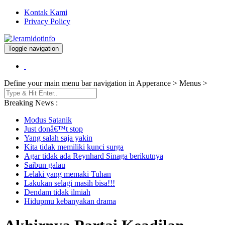
Kontak Kami
Privacy Policy
Toggle navigation
Berita dan Informasi Terkini
Jeramidotinfo
Define your main menu bar navigation in Apperance > Menus >
Breaking News :
Modus Satanik
Just donâ€™t stop
Yang salah saja yakin
Kita tidak memiliki kunci surga
Agar tidak ada Reynhard Sinaga berikutnya
Saibun galau
Lelaki yang memaki Tuhan
Lakukan selagi masih bisa!!!
Dendam tidak ilmiah
Hidupmu kebanyakan drama