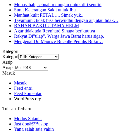
Muhasabah, sebuah renungan untuk diri sendiri
Surat Keterangan Sakit untuk Ibu
Manfaat kulit PETAI….. Simak yuk..
Tayamum : tidak bisa berwudhu dengan air, atau tidak…
BAHAN BAKU UTAMA HELM
Agar tidak ada Reynhard Sinaga berikutnya
Rakyat Di”tilap”. Warga Jawa Barat harus sigap.
Mengenal Dr. Maurice Bucaille Penulis Buku…
Kategori
Kategori
Arsip
Arsip
Masuk
Masuk
Feed entri
Feed komentar
WordPress.org
Tulisan Terbaru
Modus Satanik
Just donâ€™t stop
Yang salah saja yakin