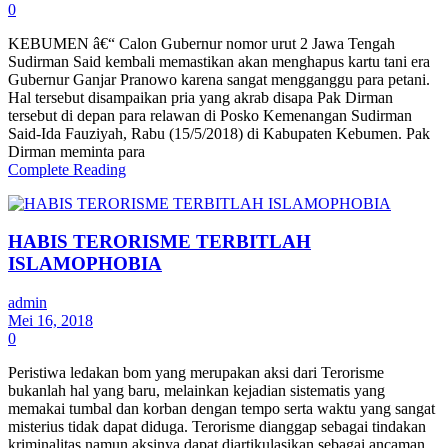
0
KEBUMEN â€“ Calon Gubernur nomor urut 2 Jawa Tengah
Sudirman Said kembali memastikan akan menghapus kartu tani era
Gubernur Ganjar Pranowo karena sangat mengganggu para petani.
Hal tersebut disampaikan pria yang akrab disapa Pak Dirman
tersebut di depan para relawan di Posko Kemenangan Sudirman
Said-Ida Fauziyah, Rabu (15/5/2018) di Kabupaten Kebumen. Pak
Dirman meminta para
Complete Reading
HABIS TERORISME TERBITLAH
ISLAMOPHOBIA
admin
Mei 16, 2018
0
Peristiwa ledakan bom yang merupakan aksi dari Terorisme
bukanlah hal yang baru, melainkan kejadian sistematis yang
memakai tumbal dan korban dengan tempo serta waktu yang sangat
misterius tidak dapat diduga. Terorisme dianggap sebagai tindakan
kriminalitas namun aksinya dapat diartikulasikan sebagai ancaman