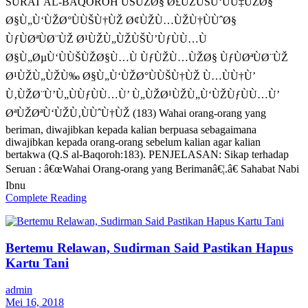
SURAT AL-BAQOROH ÙŠÙŽØ§ Ø£ÙŽÙŠÙ‘ÙÙ‡ÙŽØ§
Ø§Ù„Ù‘ÙŽØ°ÙÙŠÙ†ÙŽ Ø¢ÙŽÙ…ÙŽÙ†ÙÙˆØ§
ÙƒÙØªÙØ¨ÙŽ Ø¹ÙŽÙ„ÙŽÙŠÙ’ÙƒÙÙ…Ù
Ø§Ù„ØµÙ‘ÙÙŠÙŽØ§Ù…Ù ÙƒÙŽÙ…ÙŽØ§ ÙƒÙØªÙØ¨ÙŽ
Ø¹ÙŽÙ„ÙŽÙ‰ Ø§Ù„Ù‘ÙŽØ°ÙÙŠÙ†ÙŽ Ù…ÙÙ†Ù’
Ù‚ÙŽØ¨Ù’Ù„ÙÙƒÙÙ…Ù’ Ù„ÙŽØ¹ÙŽÙ„Ù‘ÙŽÙƒÙÙ…Ù’
ØªÙŽØªÙ‘ÙŽÙ‚ÙÙˆÙ†ÙŽ (183) Wahai orang-orang yang
beriman, diwajibkan kepada kalian berpuasa sebagaimana
diwajibkan kepada orang-orang sebelum kalian agar kalian
bertakwa (Q.S al-Baqoroh:183). PENJELASAN: Sikap terhadap
Seruan : â€œWahai Orang-orang yang Berimanâ€¦.â€ Sahabat Nabi
Ibnu
Complete Reading
Bertemu Relawan, Sudirman Said Pastikan Hapus
Kartu Tani
admin
Mei 16, 2018