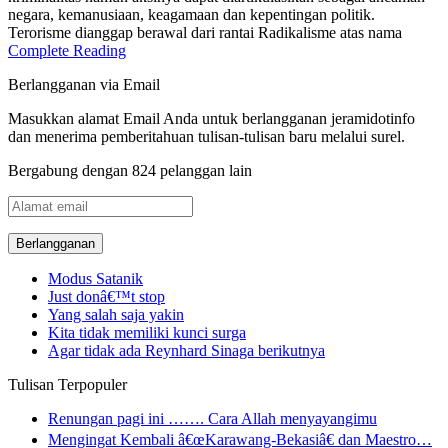
negara, kemanusiaan, keagamaan dan kepentingan politik.
Terorisme dianggap berawal dari rantai Radikalisme atas nama
Complete Reading
Berlangganan via Email
Masukkan alamat Email Anda untuk berlangganan jeramidotinfo
dan menerima pemberitahuan tulisan-tulisan baru melalui surel.
Bergabung dengan 824 pelanggan lain
Alamat
email
Modus Satanik
Just donâ€™t stop
Yang salah saja yakin
Kita tidak memiliki kunci surga
Agar tidak ada Reynhard Sinaga berikutnya
Tulisan Terpopuler
Renungan pagi ini ……. Cara Allah menyayangimu
Mengingat Kembali â€œKarawang-Bekasiâ€ dan Maestro…