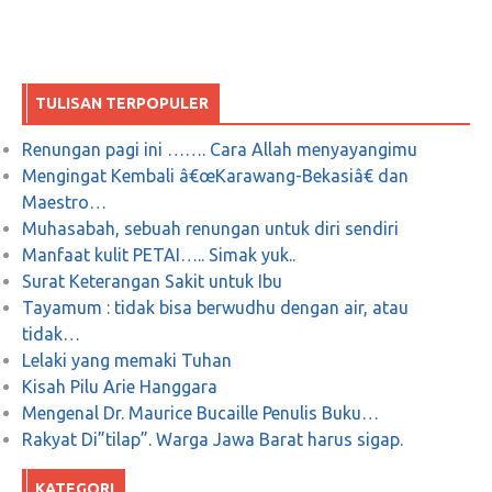
Januari 4, 2019
0
TULISAN TERPOPULER
Rizieqem Dellendam Esse
Renungan pagi ini ……. Cara Allah menyayangimu
Mengingat Kembali â€œKarawang-Bekasiâ€ dan
November 21, 2018
0
Maestro…
Muhasabah, sebuah renungan untuk diri sendiri
Tuhan Tak Perlu Dibela
Manfaat kulit PETAI….. Simak yuk..
Surat Keterangan Sakit untuk Ibu
Oktober 22, 2019
0
Tayamum : tidak bisa berwudhu dengan air, atau
tidak…
Lelaki yang memaki Tuhan
Kisah Pilu Arie Hanggara
Mengenal Dr. Maurice Bucaille Penulis Buku…
RASI : Beras Singkong, Kearifan Lokal dari
Rakyat Di”tilap”. Warga Jawa Barat harus sigap.
Kampung Adat Cireundeu
KATEGORI