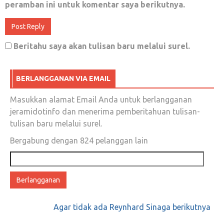
peramban ini untuk komentar saya berikutnya.
Juli 11, 2019
0
Beritahu saya akan tulisan baru melalui surel.
Kalau Mau Mencegah Anies, Jangan Cari
Kesalahannya
BERLANGGANAN VIA EMAIL
Juli 26, 2019
0
Masukkan alamat Email Anda untuk berlangganan
jeramidotinfo dan menerima pemberitahuan tulisan-
tulisan baru melalui surel.
Kerusakan Mental; Kesulitan Move On Dari
Bergabung dengan 824 pelanggan lain
Kekalahan
Alamat
email
Juni 15, 2018
0
Your turn, bro….
Agar tidak ada Reynhard Sinaga berikutnya