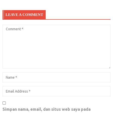
Februari 7, 2019
0
LEAVE A COMMENT
[TOLONG FOKUS] Korban Gempa Palu:
Kami Disini Menderita, Kalian Malah Sibuk
Berdebat soal Penjarahan
Oktober 2, 2018
0
Ibu Sri Mulyani, berterusteranglah pada
rakyat. Apa yang sebenarnya sedang terjadi
pada keuangan negeri ini?!
Simpan nama, email, dan situs web saya pada