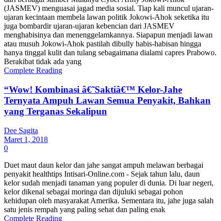
(JASMEV) menguasai jagad media sosial. Tiap kali muncul ujaran-
ujaran kecintaan membela lawan politik Jokowi-Ahok seketika itu
juga bombardir ujaran-ujaran kebencian dari JASMEV
menghabisinya dan menenggelamkannya. Siapapun menjadi lawan
atau musuh Jokowi-Ahok pastilah dibully habis-habisan hingga
hanya tinggal kulit dan tulang sebagaimana dialami capres Prabowo.
Berakibat tidak ada yang
Complete Reading
“Wow! Kombinasi â€˜Saktiâ€™ Kelor-Jahe
Ternyata Ampuh Lawan Semua Penyakit, Bahkan
yang Terganas Sekalipun
Dee Sagita
Maret 1, 2018
0
Duet maut daun kelor dan jahe sangat ampuh melawan berbagai
penyakit healthtips Intisari-Online.com - Sejak tahun lalu, daun
kelor sudah menjadi tanaman yang populer di dunia. Di luar negeri,
kelor dikenal sebagai moringa dan dijuluki sebagai pohon
kehidupan oleh masyarakat Amerika. Sementara itu, jahe juga salah
satu jenis rempah yang paling sehat dan paling enak
Complete Reading