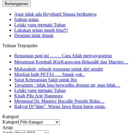
Agar tidak ada Reynhard Sinaga berikutnya
Saibun galau
Lelaki yang memaki Tuhan
Lakukan selagi masih bisa!!!
Dendam tidak ilmiah
Tulisan Terpopuler
Renungan pagi ini ……. Cara Allah menyayangimu
Mengingat Kembali â€œKarawang-Bekasiâ€ dan Maestro…
Muhasabah, sebuah renungan untuk diri sendiri
Manfaat kulit PETAI….. Simak yuk..
Surat Keterangan Sakit untuk Ibu
Tayamum : tidak bisa berwudhu dengan air, atau tidak…
Lelaki yang memaki Tuhan
Kisah Pilu Arie Hanggara
Mengenal Dr. Maurice Bucaille Penulis Buku…
Rakyat Di”tilap”. Warga Jawa Barat harus sigap.
Kategori
Kategori
Arsip
Arsip