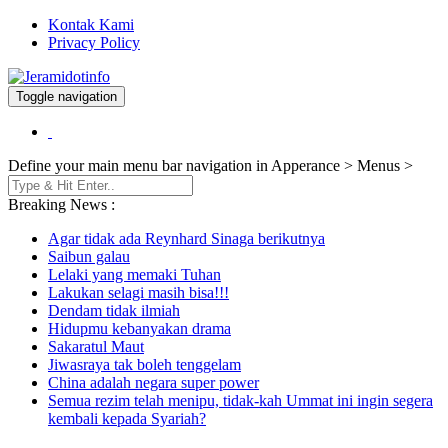
Kontak Kami
Privacy Policy
Toggle navigation
Berita dan Informasi Terkini
Jeramidotinfo
Define your main menu bar navigation in Apperance > Menus >
Breaking News :
Agar tidak ada Reynhard Sinaga berikutnya
Saibun galau
Lelaki yang memaki Tuhan
Lakukan selagi masih bisa!!!
Dendam tidak ilmiah
Hidupmu kebanyakan drama
Sakaratul Maut
Jiwasraya tak boleh tenggelam
China adalah negara super power
Semua rezim telah menipu, tidak-kah Ummat ini ingin segera
kembali kepada Syariah?