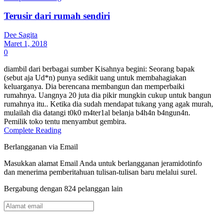
Terusir dari rumah sendiri
Dee Sagita
Maret 1, 2018
0
diambil dari berbagai sumber Kisahnya begini: Seorang bapak
(sebut aja Ud*n) punya sedikit uang untuk membahagiakan
keluarganya. Dia berencana membangun dan memperbaiki
rumahnya. Uangnya 20 juta dia pikir mungkin cukup untuk bangun
rumahnya itu.. Ketika dia sudah mendapat tukang yang agak murah,
mulailah dia datangi t0k0 m4ter1al belanja b4h4n b4ngun4n.
Pemilik toko tentu menyambut gembira.
Complete Reading
Berlangganan via Email
Masukkan alamat Email Anda untuk berlangganan jeramidotinfo
dan menerima pemberitahuan tulisan-tulisan baru melalui surel.
Bergabung dengan 824 pelanggan lain
Alamat
email