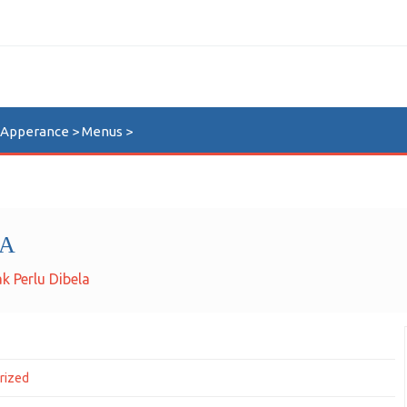
n Apperance > Menus >
LA
k Perlu Dibela
rized