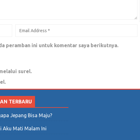
i dari Gempa Bumi
da peramban ini untuk komentar saya berikutnya.
melalui surel.
ksi, menjadi muhasabah diri,
el.
SAN TERBARU
apa Jepang Bisa Maju?
i Aku Mati Malam Ini