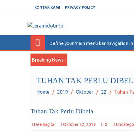
KONTAK KAMI
PRIVACY POLICY
JERAMIDOTINFO
Berita dan Informasi Terkini
Define your main menu bar navigation i
Breaking News :
TUHAN TAK PERLU DIBE
Home
2019
Oktober
22
Tuhan Ta
Tuhan Tak Perlu Dibela
Dee Sagita
Oktober 22, 2019
0
Uncatego