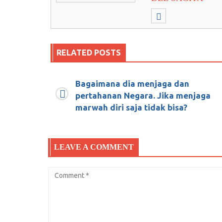
RELATED POSTS
Bagaimana dia menjaga dan
Kenapa Islam menjadi sasaran tembak
pertahanan Negara. Jika menjaga
marwah diri saja tidak bisa?
Mei 16, 2018
0
LEAVE A COMMENT
Siapa yang Orde Baru : Jokowi atau 
Desember 17, 2018
1
Tanda-tanda munculnya Nasakom bar