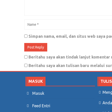
Februari 11, 2019
0
Cara Paling Aman Menyelamatkan Dir
Simpan nama, email, dan situs web saya pa
Oktober 2, 2018
0
Beritahu saya akan tindak lanjut komentar 
Catatan seorang emak yang menjadi sa
Beritahu saya akan tulisan baru melalui sur
April 23, 2019
0
MASUK
TULI
Jalan Tol VII: Prestasi Anak Bangsa
Meng
Masuk
September 20, 2018
0
Anda
Feed Entri