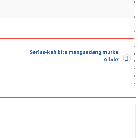
Serius-kah kita mengundang murka
 ?
Allah?
Prabowo?
u