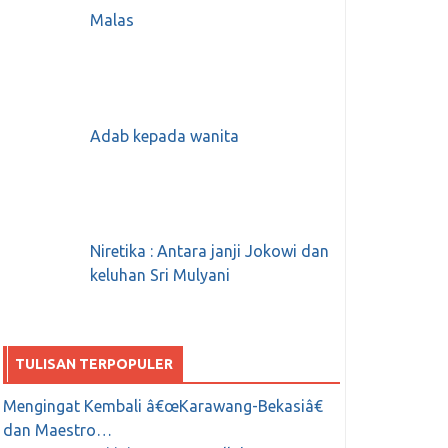
Malas
Adab kepada wanita
Niretika : Antara janji Jokowi dan
keluhan Sri Mulyani
TULISAN TERPOPULER
Mengingat Kembali â€œKarawang-Bekasiâ€
dan Maestro…