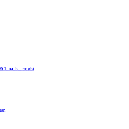
China_is_terrorist
nan