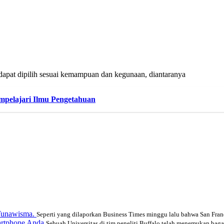
dapat dipilih sesuai kemampuan dan kegunaan, diantaranya
mpelajari Ilmu Pengetahuan
 Tunawisma.
Seperti yang dilaporkan Business Times minggu lalu bahwa San Franc
artphone Anda
Sebuah Universitas di tim peneliti Buffalo telah menemukan baga