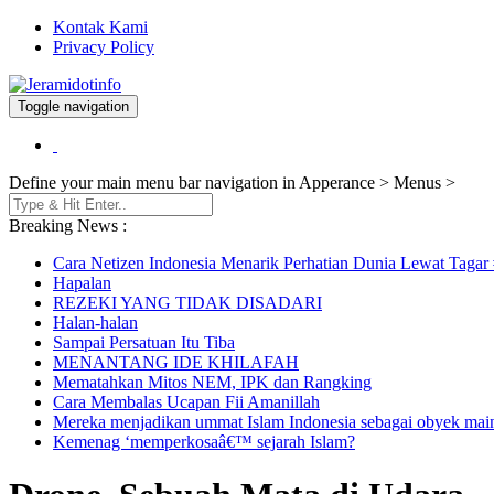
Kontak Kami
Privacy Policy
Toggle navigation
Berita dan Informasi Terkini
Jeramidotinfo
Define your main menu bar navigation in Apperance > Menus >
Breaking News :
Cara Netizen Indonesia Menarik Perhatian Dunia Lewat Tagar #
Hapalan
REZEKI YANG TIDAK DISADARI
Halan-halan
Sampai Persatuan Itu Tiba
MENANTANG IDE KHILAFAH
Mematahkan Mitos NEM, IPK dan Rangking
Cara Membalas Ucapan Fii Amanillah
Mereka menjadikan ummat Islam Indonesia sebagai obyek mai
Kemenag ‘memperkosaâ€™ sejarah Islam?