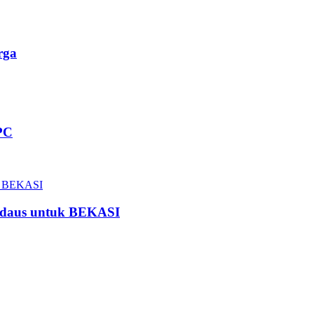
rga
PC
Firdaus untuk BEKASI