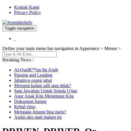
Kontak Kami
Privacy Policy
Toggle navigation
Berita dan Informasi Terkini
Jeramidotinfo
Define your main menu bar navigation in Apperance > Menus >
Breaking News :
Al-Qurâ€™an Itu Ajaib
Passing and Leading
Jahatnya orang jahat
Menurut kalian adil atau tidak?
Satu Jawaban Untuk Segala Ujian
Agar Anak Kita Mengingat Kita
Dukungan hastag
Kebal virus
Mengapa Jepang bisa maju?
Andai aku mati malam ini