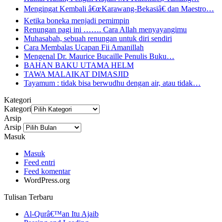
Mengingat Kembali â€œKarawang-Bekasiâ€ dan Maestro…
Ketika boneka menjadi pemimpin
Renungan pagi ini ……. Cara Allah menyayangimu
Muhasabah, sebuah renungan untuk diri sendiri
Cara Membalas Ucapan Fii Amanillah
Mengenal Dr. Maurice Bucaille Penulis Buku…
BAHAN BAKU UTAMA HELM
TAWA MALAIKAT DIMASJID
Tayamum : tidak bisa berwudhu dengan air, atau tidak…
Kategori
Kategori
Arsip
Arsip
Masuk
Masuk
Feed entri
Feed komentar
WordPress.org
Tulisan Terbaru
Al-Qurâ€™an Itu Ajaib