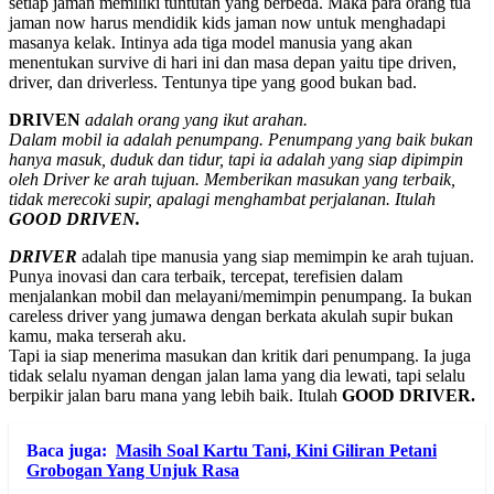
setiap jaman memiliki tuntutan yang berbeda. Maka para orang tua
jaman now harus mendidik kids jaman now untuk menghadapi
masanya kelak. Intinya ada tiga model manusia yang akan
menentukan survive di hari ini dan masa depan yaitu tipe driven,
driver, dan driverless. Tentunya tipe yang good bukan bad.
DRIVEN
adalah orang yang ikut arahan.
Dalam mobil ia adalah penumpang. Penumpang yang baik bukan
hanya masuk, duduk dan tidur, tapi ia adalah yang siap dipimpin
oleh Driver ke arah tujuan. Memberikan masukan yang terbaik,
tidak merecoki supir, apalagi menghambat perjalanan. Itulah
GOOD DRIVEN.
DRIVER
adalah tipe manusia yang siap memimpin ke arah tujuan.
Punya inovasi dan cara terbaik, tercepat, terefisien dalam
menjalankan mobil dan melayani/memimpin penumpang. Ia bukan
careless driver yang jumawa dengan berkata akulah supir bukan
kamu, maka terserah aku.
Tapi ia siap menerima masukan dan kritik dari penumpang. Ia juga
tidak selalu nyaman dengan jalan lama yang dia lewati, tapi selalu
berpikir jalan baru mana yang lebih baik. Itulah
GOOD DRIVER.
Baca juga:
Masih Soal Kartu Tani, Kini Giliran Petani
Grobogan Yang Unjuk Rasa