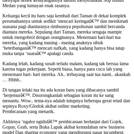
menyapa nenek kesayangannya sambil menyerahkan Sop Bihun
Medan yang lumayan enak rasanya.
Keluarga kecil itu baru saja kembali dari Taman di dekat komplek
perumahannya untuk sedikit ‘mencari keringatâ€™ dan menikmati
suasana pagi diantaranya rimbunnya pepohonan sambil bercanda
diantara mereka. Sepulang dari Taman, mereka sengaja mampir
untuk mengobrol dengan orangtuanya. Menemani hari-hari tua
mereka, yang kadang masing - masing anaknya sibuk
‘beterbanganâ€™ mencari nafkah, yang kadang hanya bisa tatap
muka tanpa ‘suaraâ€™ apalagi canda.
Kadang lelah, kadang susah terlalu malam, kadang tak bersua lama
karena tugas pekerjaan. Seperti biasa, hanya para cucu lah yang
menemani hari- hari mereka. Ah.. terbayang saat tua nanti.. akankah
… Hhhh..
Di tangan lelaki tua itu ada koran baru yang dibacanya sambil
‘berjemurâ€™. Disorongkanlah sebagian koran itu ke sang
menantu. Wow.. tema-nya adalah tutupnya beberapa gerai retail dan
sepinya Roxy/Glodok akibat online marketing.
Pembicaraan yang menarik.
Akhirnya ‘ngalor ngidulâ€™ pembicaraan berlanjut dari Gojek,
Gopay, Grab, serta Buka Lapak akibat kemudahan new business
model Dan sharing economy yang mendisrupsi pasar incumbent.