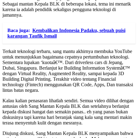
Sebagai mantan Kepala BLK di beberapa lokasi, tema ini menarik
karena ia adalah pendidik sekaligus pengguna teknologi di
jamannya.
Baca juga:
Kembalikan Indonesia Padaku, sebuah puisi
karangan Taufik Ismail
Terkait teknologi terbaru, sang mantu akhirnya membuka YouTube
untuk menunjukkan bagaimana cepatnya pertumbuhan teknologi.
Sementara lupakan ‘kuotaâ€™. Dari driverless cars di Jepang,
Dubai, Singapura. Berlanjut ke Building Information Systemâ€™
dengan Virtual Reality, Augmented Reality, sampai kepada 3D
Building Digital Printing. Terakhir video tentang Financial
technology (Fintech) menggunakan QR Code, Apps, Dan transaksi
lintas batas negara.
Kalau kalian penasaran lihatlah sendiri. Semua video dilihat dengan
antusias oleh Sang Mantan Kepala BLK dan setelahnya berlanjut
kepada diskusi hangat dan semakin panas.. eh yang panas bukan
diskusinya tapi karena hari beranjak siang kala sang mentari makin
terasa menyentuh kulit dengan mesranya.
Diujung diskusi, Sang Mantan Kepala BLK menyampaikan bahwa