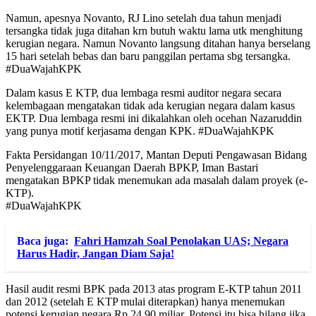
Namun, apesnya Novanto, RJ Lino setelah dua tahun menjadi
tersangka tidak juga ditahan krn butuh waktu lama utk menghitung
kerugian negara. Namun Novanto langsung ditahan hanya berselang
15 hari setelah bebas dan baru panggilan pertama sbg tersangka.
#DuaWajahKPK
Dalam kasus E KTP, dua lembaga resmi auditor negara secara
kelembagaan mengatakan tidak ada kerugian negara dalam kasus
EKTP. Dua lembaga resmi ini dikalahkan oleh ocehan Nazaruddin
yang punya motif kerjasama dengan KPK. #DuaWajahKPK
Fakta Persidangan 10/11/2017, Mantan Deputi Pengawasan Bidang
Penyelenggaraan Keuangan Daerah BPKP, Iman Bastari
mengatakan BPKP tidak menemukan ada masalah dalam proyek (e-
KTP).
#DuaWajahKPK
Baca juga:
Fahri Hamzah Soal Penolakan UAS; Negara
Harus Hadir, Jangan Diam Saja!
Hasil audit resmi BPK pada 2013 atas program E-KTP tahun 2011
dan 2012 (setelah E KTP mulai diterapkan) hanya menemukan
potensi kerugian negara Rp 24,90 miliar. Potensi itu bisa hilang jika