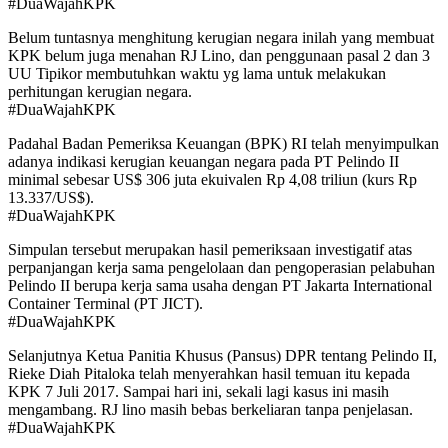
#DuaWajahKPK
Belum tuntasnya menghitung kerugian negara inilah yang membuat
KPK belum juga menahan RJ Lino, dan penggunaan pasal 2 dan 3
UU Tipikor membutuhkan waktu yg lama untuk melakukan
perhitungan kerugian negara.
#DuaWajahKPK
Padahal Badan Pemeriksa Keuangan (BPK) RI telah menyimpulkan
adanya indikasi kerugian keuangan negara pada PT Pelindo II
minimal sebesar US$ 306 juta ekuivalen Rp 4,08 triliun (kurs Rp
13.337/US$).
#DuaWajahKPK
Simpulan tersebut merupakan hasil pemeriksaan investigatif atas
perpanjangan kerja sama pengelolaan dan pengoperasian pelabuhan
Pelindo II berupa kerja sama usaha dengan PT Jakarta International
Container Terminal (PT JICT).
#DuaWajahKPK
Selanjutnya Ketua Panitia Khusus (Pansus) DPR tentang Pelindo II,
Rieke Diah Pitaloka telah menyerahkan hasil temuan itu kepada
KPK 7 Juli 2017. Sampai hari ini, sekali lagi kasus ini masih
mengambang. RJ lino masih bebas berkeliaran tanpa penjelasan.
#DuaWajahKPK