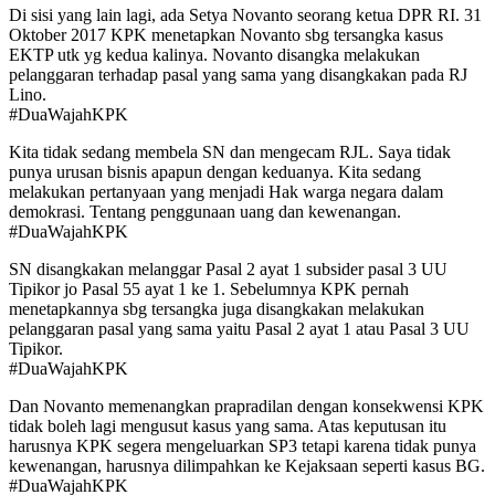
Di sisi yang lain lagi, ada Setya Novanto seorang ketua DPR RI. 31
Oktober 2017 KPK menetapkan Novanto sbg tersangka kasus
EKTP utk yg kedua kalinya. Novanto disangka melakukan
pelanggaran terhadap pasal yang sama yang disangkakan pada RJ
Lino.
#DuaWajahKPK
Kita tidak sedang membela SN dan mengecam RJL. Saya tidak
punya urusan bisnis apapun dengan keduanya. Kita sedang
melakukan pertanyaan yang menjadi Hak warga negara dalam
demokrasi. Tentang penggunaan uang dan kewenangan.
#DuaWajahKPK
SN disangkakan melanggar Pasal 2 ayat 1 subsider pasal 3 UU
Tipikor jo Pasal 55 ayat 1 ke 1. Sebelumnya KPK pernah
menetapkannya sbg tersangka juga disangkakan melakukan
pelanggaran pasal yang sama yaitu Pasal 2 ayat 1 atau Pasal 3 UU
Tipikor.
#DuaWajahKPK
Dan Novanto memenangkan prapradilan dengan konsekwensi KPK
tidak boleh lagi mengusut kasus yang sama. Atas keputusan itu
harusnya KPK segera mengeluarkan SP3 tetapi karena tidak punya
kewenangan, harusnya dilimpahkan ke Kejaksaan seperti kasus BG.
#DuaWajahKPK