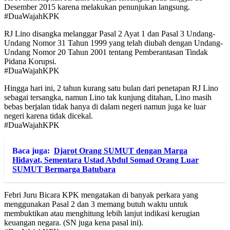
Desember 2015 karena melakukan penunjukan langsung.
#DuaWajahKPK
RJ Lino disangka melanggar Pasal 2 Ayat 1 dan Pasal 3 Undang-
Undang Nomor 31 Tahun 1999 yang telah diubah dengan Undang-
Undang Nomor 20 Tahun 2001 tentang Pemberantasan Tindak
Pidana Korupsi.
#DuaWajahKPK
Hingga hari ini, 2 tahun kurang satu bulan dari penetapan RJ Lino
sebagai tersangka, namun Lino tak kunjung ditahan, Lino masih
bebas berjalan tidak hanya di dalam negeri namun juga ke luar
negeri karena tidak dicekal.
#DuaWajahKPK
Baca juga:
Djarot Orang SUMUT dengan Marga
Hidayat, Sementara Ustad Abdul Somad Orang Luar
SUMUT Bermarga Batubara
Febri Juru Bicara KPK mengatakan di banyak perkara yang
menggunakan Pasal 2 dan 3 memang butuh waktu untuk
membuktikan atau menghitung lebih lanjut indikasi kerugian
keuangan negara. (SN juga kena pasal ini).