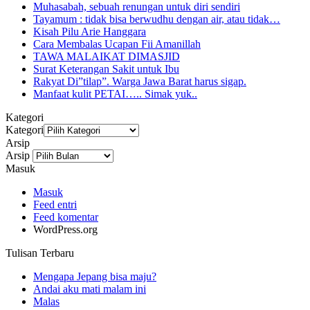
Muhasabah, sebuah renungan untuk diri sendiri
Tayamum : tidak bisa berwudhu dengan air, atau tidak…
Kisah Pilu Arie Hanggara
Cara Membalas Ucapan Fii Amanillah
TAWA MALAIKAT DIMASJID
Surat Keterangan Sakit untuk Ibu
Rakyat Di”tilap”. Warga Jawa Barat harus sigap.
Manfaat kulit PETAI….. Simak yuk..
Kategori
Kategori
Arsip
Arsip
Masuk
Masuk
Feed entri
Feed komentar
WordPress.org
Tulisan Terbaru
Mengapa Jepang bisa maju?
Andai aku mati malam ini
Malas