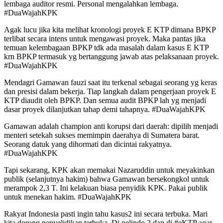
lembaga auditor resmi. Personal mengalahkan lembaga.
#DuaWajahKPK
Agak lucu jika kita melihat kronologi proyek E KTP dimana BPKP
terlibat secara intens untuk mengawasi proyek. Maka pantas jika
temuan kelembagaan BPKP tdk ada masalah dalam kasus E KTP
krn BPKP termasuk yg bertanggung jawab atas pelaksanaan proyek.
#DuaWajahKPK
Mendagri Gamawan fauzi saat itu terkenal sebagai seorang yg keras
dan presisi dalam bekerja. Tiap langkah dalam pengerjaan proyek E
KTP diaudit oleh BPKP. Dan semua audit BPKP lah yg menjadi
dasar proyek dilanjutkan tahap demi tahapnya. #DuaWajahKPK
Gamawan adalah champion anti korupsi dari daerah: dipilih menjadi
menteri setekah sukses memimpin daerahya di Sumatera barat.
Seorang datuk yang dihormati dan dicintai rakyatnya.
#DuaWajahKPK
Tapi sekarang, KPK akan memakai Nazaruddin untuk meyakinkan
publik (selanjutnya hakim) bahwa Gamawan bersekongkol untuk
merampok 2,3 T. Ini kelakuan biasa penyidik KPK. Pakai publik
untuk menekan hakim. #DuaWajahKPK
Rakyat Indonesia pasti ingin tahu kasus2 ini secara terbuka. Mari
kita dorong penyelidikan terbuka. Di pelindo 2 dan di #eKTP agar