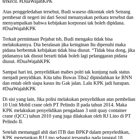
terkecil. #DuaWajahKPK
Atas penggeledahan tersebut, Budi waseso dikontak oleh Seirang
pembesar di negeri ini dari Seoul menanyakan perkara tersebut dan
menyampaikan bahwa kebijakan korporasi tak boleh dipidana.
#DuaWajahKPK
Terkait permintaan Pejabat tsb, Budi mengaku tidak bisa
melakukannya. Dia beralasan jika keinginan Itu dipenuhi maka
pidana berbentuk kebijakan tidak bisa diusut. “Tidak bisa dong, jika
pidananya tak diusut berarti tidak boleh lagi pelanggaran pidana
diusut. #DuaWajahKPK
Sampai hari ini, penyelidikan mabes polri tak kunjung naik status
menjadi penyidikan. Kita tahu Buwas Tiba2 dipindahkan ke BNN
dan entah oleh siapa kasus itu Gak jalan. Lalu KPK jadi harapan.
#DuaWajahKPK
Di sisi yang lain, Jika polisi melakukan penyelidikan atas pembelian
10 Unit Mobil crane oleh PT Pelindo II pada tahun 2014. Maka
KPK melakukan penyelidikan pengadaan 3 unit quay container
crane (QCC) tahun 2010 yang juga dilakukan oleh RJ Lino di PT
Pelindo II.
Setelah memanggil ahli dari ITB dan BPKP dalam penyeledikan,
KPK menetapkan RJ Lino sebagai tersangka pada tanggal 18