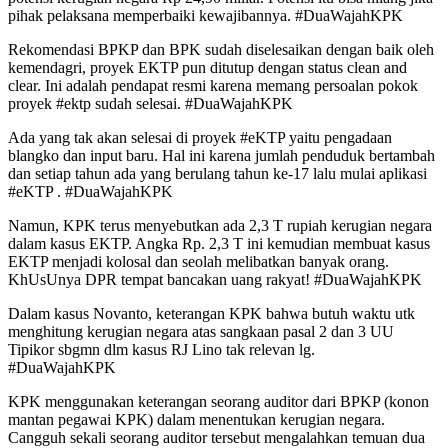
pihak pelaksana memperbaiki kewajibannya. #DuaWajahKPK
Rekomendasi BPKP dan BPK sudah diselesaikan dengan baik oleh
kemendagri, proyek EKTP pun ditutup dengan status clean and
clear. Ini adalah pendapat resmi karena memang persoalan pokok
proyek #ektp sudah selesai. #DuaWajahKPK
Ada yang tak akan selesai di proyek #eKTP yaitu pengadaan
blangko dan input baru. Hal ini karena jumlah penduduk bertambah
dan setiap tahun ada yang berulang tahun ke-17 lalu mulai aplikasi
#eKTP . #DuaWajahKPK
Namun, KPK terus menyebutkan ada 2,3 T rupiah kerugian negara
dalam kasus EKTP. Angka Rp. 2,3 T ini kemudian membuat kasus
EKTP menjadi kolosal dan seolah melibatkan banyak orang.
KhUsUnya DPR tempat bancakan uang rakyat! #DuaWajahKPK
Dalam kasus Novanto, keterangan KPK bahwa butuh waktu utk
menghitung kerugian negara atas sangkaan pasal 2 dan 3 UU
Tipikor sbgmn dlm kasus RJ Lino tak relevan lg.
#DuaWajahKPK
KPK menggunakan keterangan seorang auditor dari BPKP (konon
mantan pegawai KPK) dalam menentukan kerugian negara.
Cangguh sekali seorang auditor tersebut mengalahkan temuan dua