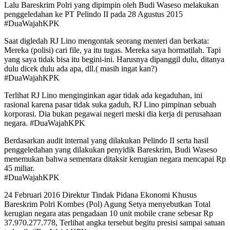
Lalu Bareskrim Polri yang dipimpin oleh Budi Waseso melakukan
penggeledahan ke PT Pelindo II pada 28 Agustus 2015
#DuaWajahKPK
Saat digledah RJ Lino mengontak seorang menteri dan berkata:
Mereka (polisi) cari file, ya itu tugas. Mereka saya hormatilah. Tapi
yang saya tidak bisa itu begini-ini. Harusnya dipanggil dulu, ditanya
dulu dicek dulu ada apa, dll.( masih ingat kan?)
#DuaWajahKPK
Terlihat RJ Lino menginginkan agar tidak ada kegaduhan, ini
rasional karena pasar tidak suka gaduh, RJ Lino pimpinan sebuah
korporasi. Dia bukan pegawai negeri meski dia kerja di perusahaan
negara. #DuaWajahKPK
Berdasarkan audit internal yang dilakukan Pelindo II serta hasil
penggeledahan yang dilakukan penyidik Bareskrim, Budi Waseso
menemukan bahwa sementara ditaksir kerugian negara mencapai Rp
45 miliar.
#DuaWajahKPK
24 Februari 2016 Direktur Tindak Pidana Ekonomi Khusus
Bareskrim Polri Kombes (Pol) Agung Setya menyebutkan Total
kerugian negara atas pengadaan 10 unit mobile crane sebesar Rp
37.970.277.778, Terlihat angka tersebut begitu presisi sampai satuan