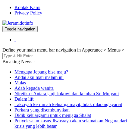
Kontak Kami
Privacy Policy
Toggle navigation
Berita dan Informasi Terkini
Jeramidotinfo
Define your main menu bar navigation in Apperance > Menus >
Breaking News :
Mengapa Jepang bisa maju?
Andai aku mati malam ini
Malas
Adab kepada wanita
Niretika : Antara janji Jokowi dan keluhan Sri Mulyani
Dalam lift
Takziyah ke rumah keluarga mayit, tidak dilarang syariat
Perkara yang disembunyikan
Didik keluargamu untuk menjaga Shalat
Penyelesaian kasus Jiwasraya akan selamatkan Negara dari
krisis yang lebih besar