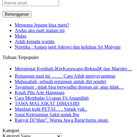
Alamat
email
Mengapa Jepang bisa maju?
Andai aku mati malam ini
Malas
Adab kepada wanita
Niretika : Antara janji Jokowi dan keluhan Sri Mulyani
Tulisan Terpopuler
Mengingat Kembali â€œKarawang-Bekasiâ€ dan Maestro…
Renungan pagi ini ……. Cara Allah menyayangimu
Muhasabah, sebuah renungan untuk diri sendiri
Tayamum : tidak bisa berwudhu dengan air, atau tidak…
Kisah Pilu Arie Hanggara
Cara Membalas Ucapan Fii Amanillah
TAWA MALAIKAT DIMASJID
Manfaat kulit PETAI….. Simak yuk..
Surat Keterangan Sakit untuk Ibu
Rakyat Di”tilap”. Warga Jawa Barat harus sigap.
Kategori
Kategori