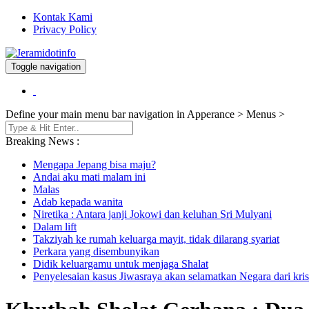
Kontak Kami
Privacy Policy
Toggle navigation
Berita dan Informasi Terkini
Jeramidotinfo
Define your main menu bar navigation in Apperance > Menus >
Breaking News :
Mengapa Jepang bisa maju?
Andai aku mati malam ini
Malas
Adab kepada wanita
Niretika : Antara janji Jokowi dan keluhan Sri Mulyani
Dalam lift
Takziyah ke rumah keluarga mayit, tidak dilarang syariat
Perkara yang disembunyikan
Didik keluargamu untuk menjaga Shalat
Penyelesaian kasus Jiwasraya akan selamatkan Negara dari kris