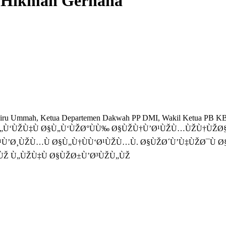
a Hikmah Gerhana
mmah, Ketua Departemen Dakwah PP DMI, Wakil Ketua PB KB PI
Ù Ù„ÙÙ„Ù‘ÙŽÙ‡Ù Ø§Ù„Ù‘ÙŽØ°ÙÙ‰ Ø§ÙŽÙ†Ù’Ø¹ÙŽÙ…ÙŽÙ†Ù
Ù’Ø¸ÙŽÙ…Ù Ø§Ù„Ù†ÙÙ‘Ø¹ÙŽÙ…Ù. Ø§ÙŽØ´Ù’Ù‡ÙŽØ¯Ù Ø
ƒÙŽ Ù„ÙŽÙ‡Ù Ø§ÙŽØ±Ù’Ø³ÙŽÙ„ÙŽ