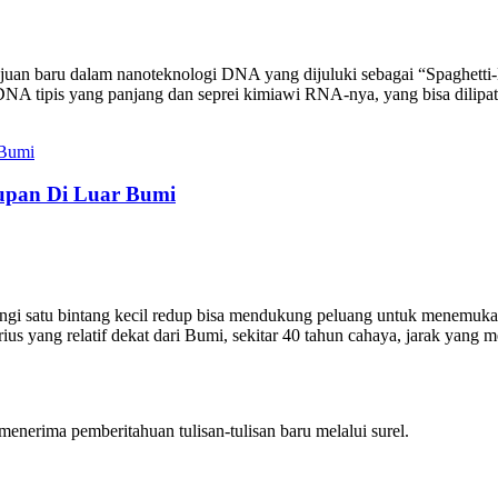
uan baru dalam nanoteknologi DNA yang dijuluki sebagai “Spaghetti-Li
DNA tipis yang panjang dan seprei kimiawi RNA-nya, yang bisa dilipat 
upan Di Luar Bumi
ngi satu bintang kecil redup bisa mendukung peluang untuk menemukan
ius yang relatif dekat dari Bumi, sekitar 40 tahun cahaya, jarak yang 
nerima pemberitahuan tulisan-tulisan baru melalui surel.