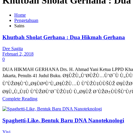
Khutbah Sholat Gerhana : Du
Home
Pengetahuan
Sains
Khutbah Sholat Gerhana : Dua Hikmah Gerhana
Dee Sagita
Februari 2, 2018
0
DUA HIKMAH GERHANA Drs. H. Ahmad Yani Ketua LPPD Khairu U
Jakarta, Penulis 41 Judul Buku. Ø§ÙŽÙ„Ù’Ø­ÙŽÙ…Ù’Ø¯
ÙˆÙŽØ§Ù’Ù„Ø§ÙØ³Ù’Ù„Ø§ÙŽÙ…Ù ÙˆÙŽÙ‡ÙÙŠÙŽ Ø§ÙŽØ¹
Ø§Ù„Ù„Ù‡Ù ÙˆÙŽØ­Ù’Ø¯ÙŽÙ‡Ù Ù„Ø§ÙŽ Ø´ÙŽØ±ÙÙŠÙ’Ù
Complete Reading
Spaghetti-Like, Bentuk Baru DNA Nanoteknologi
Yiyi