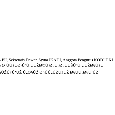
I, Sekretaris Dewan Syura IKADI, Anggota Pengurus KODI DKI
ŽØ§ Ø¨ÙÙ†ÙØ¹Ù’Ù…ÙŽØ©Ù Ø§Ù„Ø§ÙÙŠÙ’Ù…ÙŽØ§Ù†Ù
§ÙŽÙ†Ù‘ÙŽ Ù„Ø§ÙŽ Ø§ÙÙ„ÙŽÙ‡ÙŽ Ø§ÙÙ„Ø§Ù‘ÙŽ