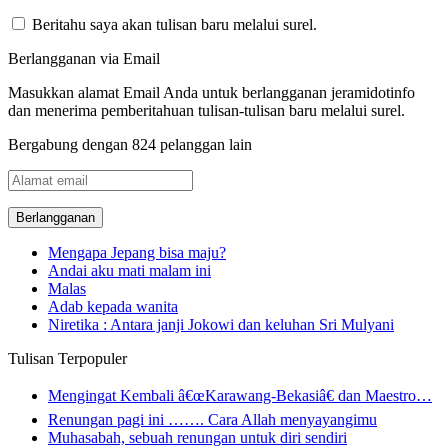
Beritahu saya akan tulisan baru melalui surel.
Berlangganan via Email
Masukkan alamat Email Anda untuk berlangganan jeramidotinfo
dan menerima pemberitahuan tulisan-tulisan baru melalui surel.
Bergabung dengan 824 pelanggan lain
Alamat
email
Mengapa Jepang bisa maju?
Andai aku mati malam ini
Malas
Adab kepada wanita
Niretika : Antara janji Jokowi dan keluhan Sri Mulyani
Tulisan Terpopuler
Mengingat Kembali â€œKarawang-Bekasiâ€ dan Maestro…
Renungan pagi ini ……. Cara Allah menyayangimu
Muhasabah, sebuah renungan untuk diri sendiri