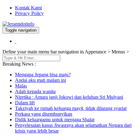
Kontak Kami
Privacy Policy
Toggle navigation
Berita dan Informasi Terkini
Jeramidotinfo
Define your main menu bar navigation in Apperance > Menus >
Breaking News :
Mengapa Jepang bisa maju?
Andai aku mati malam ini
Malas
Adab kepada wanita
Niretika : Antara janji Jokowi dan keluhan Sri Mulyani
Dalam lift
Takziyah ke rumah keluarga mayit, tidak dilarang syariat
Perkara yang disembunyikan
Didik keluargamu untuk menjaga Shalat
Penyelesaian kasus Jiwasraya akan selamatkan Negara dari
krisis yang lebih besar