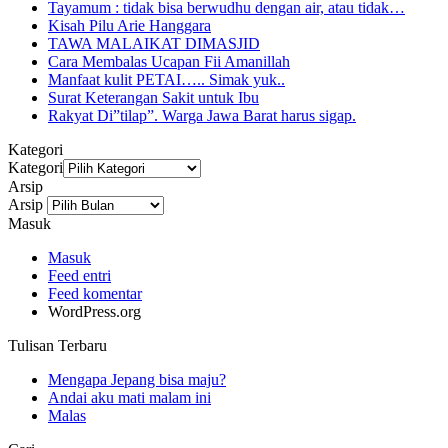
Tayamum : tidak bisa berwudhu dengan air, atau tidak…
Kisah Pilu Arie Hanggara
TAWA MALAIKAT DIMASJID
Cara Membalas Ucapan Fii Amanillah
Manfaat kulit PETAI….. Simak yuk..
Surat Keterangan Sakit untuk Ibu
Rakyat Di”tilap”. Warga Jawa Barat harus sigap.
Kategori
Kategori
Arsip
Arsip
Masuk
Masuk
Feed entri
Feed komentar
WordPress.org
Tulisan Terbaru
Mengapa Jepang bisa maju?
Andai aku mati malam ini
Malas