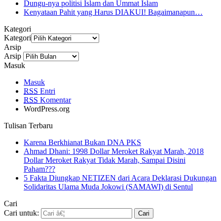
Dungu-nya politisi Islam dan Ummat Islam
Kenyataan Pahit yang Harus DIAKUI! Bagaimanapun…
Kategori
Kategori
Arsip
Arsip
Masuk
Masuk
RSS
Entri
RSS
Komentar
WordPress.org
Tulisan Terbaru
Karena Berkhianat Bukan DNA PKS
Ahmad Dhani: 1998 Dollar Meroket Rakyat Marah, 2018
Dollar Meroket Rakyat Tidak Marah, Sampai Disini
Paham???
5 Fakta Diungkap NETIZEN dari Acara Deklarasi Dukungan
Solidaritas Ulama Muda Jokowi (SAMAWI) di Sentul
Cari
Cari untuk: