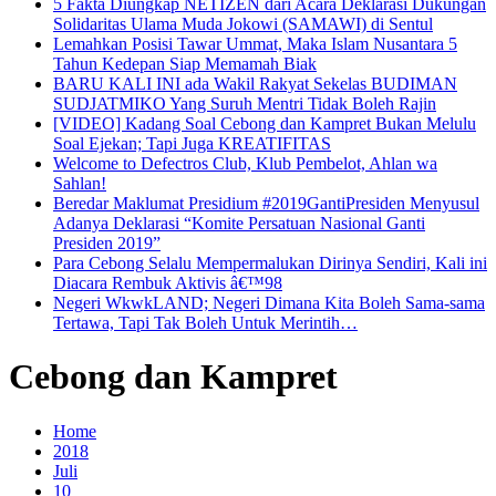
5 Fakta Diungkap NETIZEN dari Acara Deklarasi Dukungan
Solidaritas Ulama Muda Jokowi (SAMAWI) di Sentul
Lemahkan Posisi Tawar Ummat, Maka Islam Nusantara 5
Tahun Kedepan Siap Memamah Biak
BARU KALI INI ada Wakil Rakyat Sekelas BUDIMAN
SUDJATMIKO Yang Suruh Mentri Tidak Boleh Rajin
[VIDEO] Kadang Soal Cebong dan Kampret Bukan Melulu
Soal Ejekan; Tapi Juga KREATIFITAS
Welcome to Defectros Club, Klub Pembelot, Ahlan wa
Sahlan!
Beredar Maklumat Presidium #2019GantiPresiden Menyusul
Adanya Deklarasi “Komite Persatuan Nasional Ganti
Presiden 2019”
Para Cebong Selalu Mempermalukan Dirinya Sendiri, Kali ini
Diacara Rembuk Aktivis â€™98
Negeri WkwkLAND; Negeri Dimana Kita Boleh Sama-sama
Tertawa, Tapi Tak Boleh Untuk Merintih…
Cebong dan Kampret
Home
2018
Juli
10