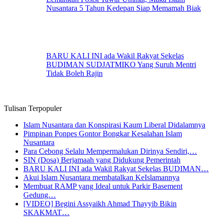
Nusantara 5 Tahun Kedepan Siap Memamah Biak
BARU KALI INI ada Wakil Rakyat Sekelas
BUDIMAN SUDJATMIKO Yang Suruh Mentri
Tidak Boleh Rajin
Tulisan Terpopuler
Islam Nusantara dan Konspirasi Kaum Liberal Didalamnya
Pimpinan Ponpes Gontor Bongkar Kesalahan Islam
Nusantara
Para Cebong Selalu Mempermalukan Dirinya Sendiri,…
SIN (Dosa) Berjamaah yang Didukung Pemerintah
BARU KALI INI ada Wakil Rakyat Sekelas BUDIMAN…
Akui Islam Nusantara membatalkan KeIslamannya
Membuat RAMP yang Ideal untuk Parkir Basement
Gedung…
[VIDEO] Begini Assyaikh Ahmad Thayyib Bikin
SKAKMAT…