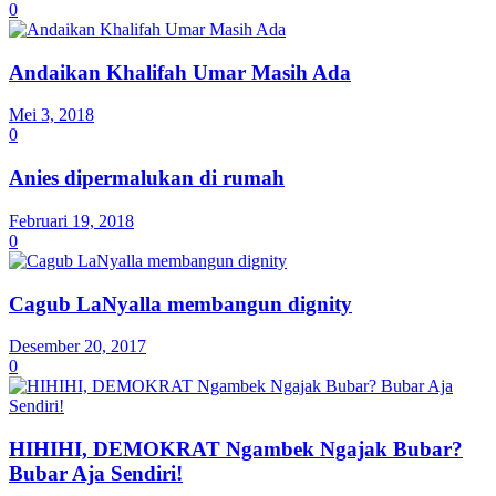
0
Andaikan Khalifah Umar Masih Ada
Mei 3, 2018
0
Anies dipermalukan di rumah
Februari 19, 2018
0
Cagub LaNyalla membangun dignity
Desember 20, 2017
0
HIHIHI, DEMOKRAT Ngambek Ngajak Bubar?
Bubar Aja Sendiri!