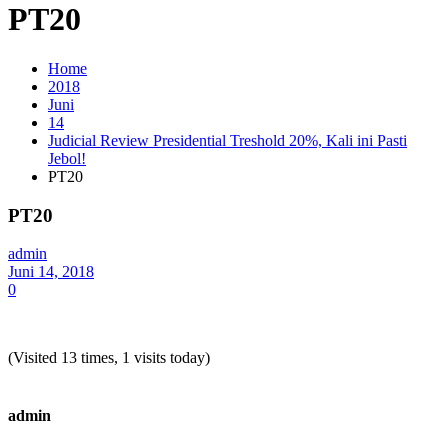
PT20
Home
2018
Juni
14
Judicial Review Presidential Treshold 20%, Kali ini Pasti
Jebol!
PT20
PT20
admin
Juni 14, 2018
0
(Visited 13 times, 1 visits today)
admin