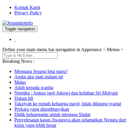
Kontak Kami
Privacy Policy
Toggle navigation
Berita dan Informasi Terkini
Jeramidotinfo
Define your main menu bar navigation in Apperance > Menus >
Breaking News :
Mengapa Jepang bisa maju?
Andai aku mati malam ini
Malas
Adab kepada wanita
Niretika : Antara janji Jokowi dan keluhan Sri Mulyani
Dalam lift
Takziyah ke rumah keluarga mayit, tidak dilarang syariat
Perkara yang disembunyikan
Didik keluargamu untuk menjaga Shalat
Penyelesaian kasus Jiwasraya akan selamatkan Negara dari
krisis yang lebih besar