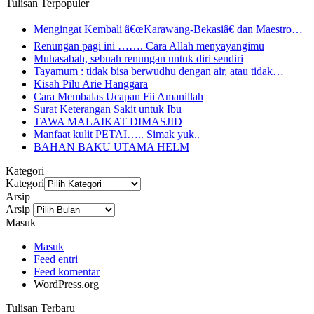
Tulisan Terpopuler
Mengingat Kembali â€œKarawang-Bekasiâ€ dan Maestro…
Renungan pagi ini ……. Cara Allah menyayangimu
Muhasabah, sebuah renungan untuk diri sendiri
Tayamum : tidak bisa berwudhu dengan air, atau tidak…
Kisah Pilu Arie Hanggara
Cara Membalas Ucapan Fii Amanillah
Surat Keterangan Sakit untuk Ibu
TAWA MALAIKAT DIMASJID
Manfaat kulit PETAI….. Simak yuk..
BAHAN BAKU UTAMA HELM
Kategori
Kategori
Arsip
Arsip
Masuk
Masuk
Feed entri
Feed komentar
WordPress.org
Tulisan Terbaru