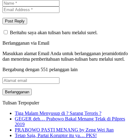
Beritahu saya akan tulisan baru melalui surel.
Berlangganan via Email
Masukkan alamat Email Anda untuk berlangganan jeramidotinfo
dan menerima pemberitahuan tulisan-tulisan baru melalui surel.
Bergabung dengan 551 pelanggan lain
Alamat
email
Tulisan Terpopuler
Tiga Malam Menyusup di ? Sarang Teroris ?
GEGER deh… Prabowo Bakal Menang Telak di Pilpres
2019
PRABOWO PASTI MENANG by Zeng Wei Jian
Tetap Saja, Partai Koruptor itu ya… PKS!