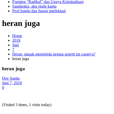
Framing “Radikal” dan Upaya Kriminalisasi
Saudaraku, aku rindu kamu
Prof.Suteki dan fungsi intelektual
heran juga
Home
2018
Juni
7
Heran, masak mengelola negara seperti ini caranya?
heran juga
heran juga
Dee Sagita
Juni 7, 2018
0
(Visited 3 times, 1 visits today)