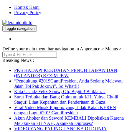
Kontak Kami
Privacy Policy
Toggle navigation
Berita dan Informasi Terkini
Jeramidotinfo
Define your main menu bar navigation in Apperance > Menus >
Breaking News :
PKS HADAPI KEKUATAN PENUH TAIPAN DAN
(INLANDER) REZIM JKW
“Pendukung #2019GantiPresiden, Anda Sedang Melewati
Jalan Tol Pak Jokowi”. So What!!!
Kata Ustadz Felix Siauw; Oh, Begitu! Baiklah…
Surat Terbuka dari Bang Onim untuk KH. Yahya Cholil
Staquf; Lihat Kepahitan dan Penderitaan di Gaza!
Viral Video Musik Pujiono yang Tidak Kalah KEREN
dengan Lagu #2019GantiPresiden
Akun Ahoker dan Seword KEMBALI Dipolisikan Karena
Melakukan FITNAH, Akankah Diproses?
VIDEO YANG PALING LANGKA DI DUNIA