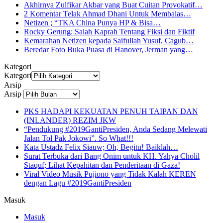
Akhirnya Zulfikar Akbar yang Buat Cuitan Provokatif…
2 Komentar Telak Ahmad Dhani Untuk Membalas…
Netizen ; “TKA China Punya HP & Bisa…
Rocky Gerung: Salah Kaprah Tentang Fiksi dan Fiktif
Kemarahan Netizen kepada Saifullah Yusuf, Cagub…
Beredar Foto Buka Puasa di Hanover, Jerman yang…
Kategori
Kategori
Arsip
Arsip
PKS HADAPI KEKUATAN PENUH TAIPAN DAN
(INLANDER) REZIM JKW
“Pendukung #2019GantiPresiden, Anda Sedang Melewati
Jalan Tol Pak Jokowi”. So What!!!
Kata Ustadz Felix Siauw; Oh, Begitu! Baiklah…
Surat Terbuka dari Bang Onim untuk KH. Yahya Cholil
Staquf; Lihat Kepahitan dan Penderitaan di Gaza!
Viral Video Musik Pujiono yang Tidak Kalah KEREN
dengan Lagu #2019GantiPresiden
Masuk
Masuk