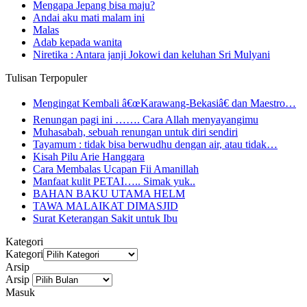
Mengapa Jepang bisa maju?
Andai aku mati malam ini
Malas
Adab kepada wanita
Niretika : Antara janji Jokowi dan keluhan Sri Mulyani
Tulisan Terpopuler
Mengingat Kembali â€œKarawang-Bekasiâ€ dan Maestro…
Renungan pagi ini ……. Cara Allah menyayangimu
Muhasabah, sebuah renungan untuk diri sendiri
Tayamum : tidak bisa berwudhu dengan air, atau tidak…
Kisah Pilu Arie Hanggara
Cara Membalas Ucapan Fii Amanillah
Manfaat kulit PETAI….. Simak yuk..
BAHAN BAKU UTAMA HELM
TAWA MALAIKAT DIMASJID
Surat Keterangan Sakit untuk Ibu
Kategori
Kategori
Arsip
Arsip
Masuk