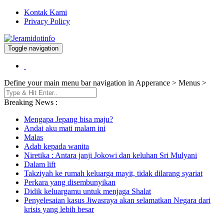
Kontak Kami
Privacy Policy
Toggle navigation
Berita dan Informasi Terkini
Jeramidotinfo
Define your main menu bar navigation in Apperance > Menus >
Breaking News :
Mengapa Jepang bisa maju?
Andai aku mati malam ini
Malas
Adab kepada wanita
Niretika : Antara janji Jokowi dan keluhan Sri Mulyani
Dalam lift
Takziyah ke rumah keluarga mayit, tidak dilarang syariat
Perkara yang disembunyikan
Didik keluargamu untuk menjaga Shalat
Penyelesaian kasus Jiwasraya akan selamatkan Negara dari
krisis yang lebih besar