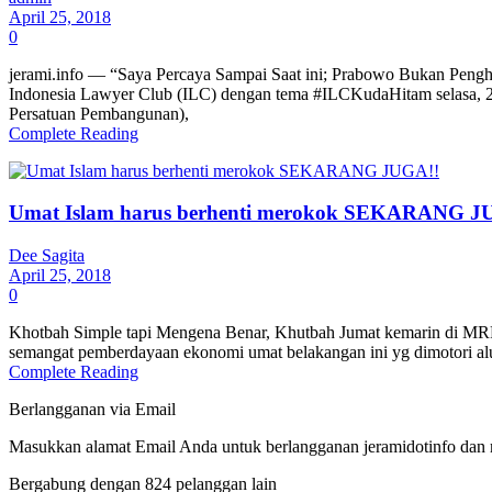
April 25, 2018
0
jerami.info — “Saya Percaya Sampai Saat ini; Prabowo Bukan Penghi
Indonesia Lawyer Club (ILC) dengan tema #ILCKudaHitam selasa, 24
Persatuan Pembangunan),
Complete Reading
Umat Islam harus berhenti merokok SEKARANG J
Dee Sagita
April 25, 2018
0
Khotbah Simple tapi Mengena Benar, Khutbah Jumat kemarin di MRPI s
semangat pemberdayaan ekonomi umat belakangan ini yg dimotori alumn
Complete Reading
Berlangganan via Email
Masukkan alamat Email Anda untuk berlangganan jeramidotinfo dan me
Bergabung dengan 824 pelanggan lain