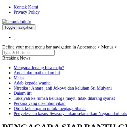
Kontak Kami
Privacy Policy
Toggle navigation
Berita dan Informasi Terkini
Jeramidotinfo
Define your main menu bar navigation in Apperance > Menus >
Breaking News :
Mengapa Jepang bisa maju?
Andai aku mati malam ini
Malas
Adab kepada wanita
Niretika : Antara janji Jokowi dan keluhan Sri Mulyani
Dalam lift
Takziyah ke rumah keluarga mayit, tidak dilarang syariat
Perkara yang disembunyikan
Didik keluargamu untuk menjaga Shalat
Penyelesaian kasus Jiwasraya akan selamatkan Negara dari kris