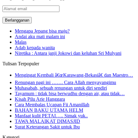
Alamat
email
Mengapa Jepang bisa maju?
Andai aku mati malam ini
Malas
Adab kepada wanita
Niretika : Antara janji Jokowi dan keluhan Sri Mulyani
Tulisan Terpopuler
Mengingat Kembali â€œKarawang-Bekasiâ€ dan Maestro…
Renungan pagi ini ……. Cara Allah menyayangimu
Muhasabah, sebuah renungan untuk diri sendiri
Tayamum : tidak bisa berwudhu dengan air, atau tidak…
Kisah Pilu Arie Hanggara
Cara Membalas Ucapan Fii Amanillah
BAHAN BAKU UTAMA HELM
Manfaat kulit PETAI….. Simak yuk..
TAWA MALAIKAT DIMASJID
Surat Keterangan Sakit untuk Ibu
Kategori