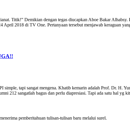
anat. Titik!” Demikian dengan tegas diucapkan Aboe Bakar Alhabsy. 
 April 2018 di TV One. Pertanyaan tersebut menjawab keraguan yang 
UGA!!
imple, tapi sangat mengena. Khatib kemarin adalah Prof. Dr. H. Yuna
i 212 sangatlah bagus dan perlu diapresiasi. Tapi ada satu hal yg ki
nerima pemberitahuan tulisan-tulisan baru melalui surel.