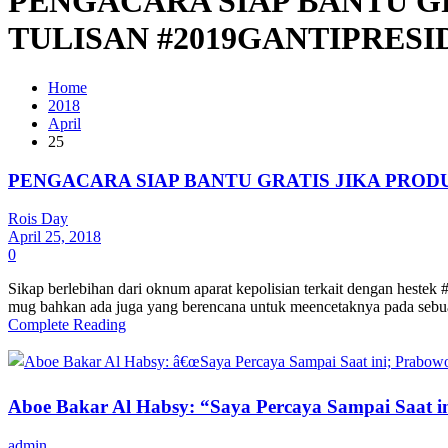
PENGACARA SIAP BANTU G
TULISAN #2019GANTIPRESID
Home
2018
April
25
PENGACARA SIAP BANTU GRATIS JIKA PRODU
Rois Day
April 25, 2018
0
Sikap berlebihan dari oknum aparat kepolisian terkait dengan hestek 
mug bahkan ada juga yang berencana untuk meencetaknya pada sebuah 
Complete Reading
Aboe Bakar Al Habsy: “Saya Percaya Sampai Saat in
admin