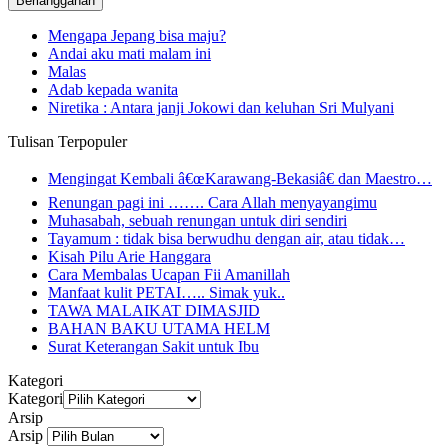
Mengapa Jepang bisa maju?
Andai aku mati malam ini
Malas
Adab kepada wanita
Niretika : Antara janji Jokowi dan keluhan Sri Mulyani
Tulisan Terpopuler
Mengingat Kembali â€œKarawang-Bekasiâ€ dan Maestro…
Renungan pagi ini ……. Cara Allah menyayangimu
Muhasabah, sebuah renungan untuk diri sendiri
Tayamum : tidak bisa berwudhu dengan air, atau tidak…
Kisah Pilu Arie Hanggara
Cara Membalas Ucapan Fii Amanillah
Manfaat kulit PETAI….. Simak yuk..
TAWA MALAIKAT DIMASJID
BAHAN BAKU UTAMA HELM
Surat Keterangan Sakit untuk Ibu
Kategori
Kategori
Arsip
Arsip