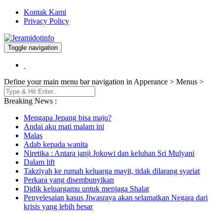
Kontak Kami
Privacy Policy
Toggle navigation
Berita dan Informasi Terkini
Jeramidotinfo
Define your main menu bar navigation in Apperance > Menus >
Breaking News :
Mengapa Jepang bisa maju?
Andai aku mati malam ini
Malas
Adab kepada wanita
Niretika : Antara janji Jokowi dan keluhan Sri Mulyani
Dalam lift
Takziyah ke rumah keluarga mayit, tidak dilarang syariat
Perkara yang disembunyikan
Didik keluargamu untuk menjaga Shalat
Penyelesaian kasus Jiwasraya akan selamatkan Negara dari
krisis yang lebih besar