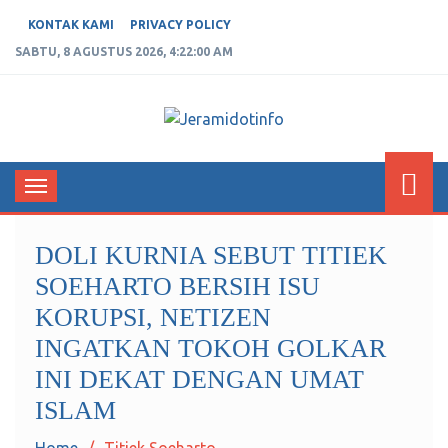
KONTAK KAMI
PRIVACY POLICY
SABTU, 8 AGUSTUS 2026, 4:22:01 AM
JERAMIDOTINFO
Berita dan Informasi Terkini
Toggle
navigation
DOLI KURNIA SEBUT TITIEK
SOEHARTO BERSIH ISU
KORUPSI, NETIZEN
INGATKAN TOKOH GOLKAR
INI DEKAT DENGAN UMAT
ISLAM
Home
Titiek Soeharto