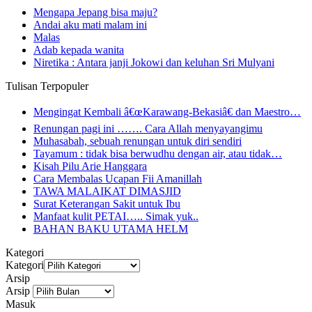
Mengapa Jepang bisa maju?
Andai aku mati malam ini
Malas
Adab kepada wanita
Niretika : Antara janji Jokowi dan keluhan Sri Mulyani
Tulisan Terpopuler
Mengingat Kembali â€œKarawang-Bekasiâ€ dan Maestro…
Renungan pagi ini ……. Cara Allah menyayangimu
Muhasabah, sebuah renungan untuk diri sendiri
Tayamum : tidak bisa berwudhu dengan air, atau tidak…
Kisah Pilu Arie Hanggara
Cara Membalas Ucapan Fii Amanillah
TAWA MALAIKAT DIMASJID
Surat Keterangan Sakit untuk Ibu
Manfaat kulit PETAI….. Simak yuk..
BAHAN BAKU UTAMA HELM
Kategori
Kategori
Arsip
Arsip
Masuk