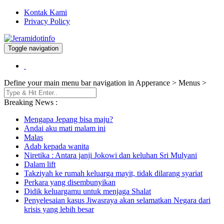
Kontak Kami
Privacy Policy
Toggle navigation
Berita dan Informasi Terkini
Jeramidotinfo
Define your main menu bar navigation in Apperance > Menus >
Breaking News :
Mengapa Jepang bisa maju?
Andai aku mati malam ini
Malas
Adab kepada wanita
Niretika : Antara janji Jokowi dan keluhan Sri Mulyani
Dalam lift
Takziyah ke rumah keluarga mayit, tidak dilarang syariat
Perkara yang disembunyikan
Didik keluargamu untuk menjaga Shalat
Penyelesaian kasus Jiwasraya akan selamatkan Negara dari
krisis yang lebih besar