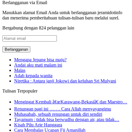
Berlangganan via Email
Masukkan alamat Email Anda untuk berlangganan jeramidotinfo
dan menerima pemberitahuan tulisan-tulisan baru melalui surel.
Bergabung dengan 824 pelanggan lain
Alamat
email
Mengapa Jepang bisa maju?
Andai aku mati malam ini
Malas
Adab kepada wanita
Niretika : Antara janji Jokowi dan keluhan Sri Mulyani
Tulisan Terpopuler
Mengingat Kembali â€œKarawang-Bekasiâ€ dan Maestro…
Renungan pagi ini ……. Cara Allah menyayangimu
Muhasabah, sebuah renungan untuk diri sendiri
Tayamum : tidak bisa berwudhu dengan air, atau tidak…
Kisah Pilu Arie Hanggara
Cara Membalas Ucapan Fii Amanillah