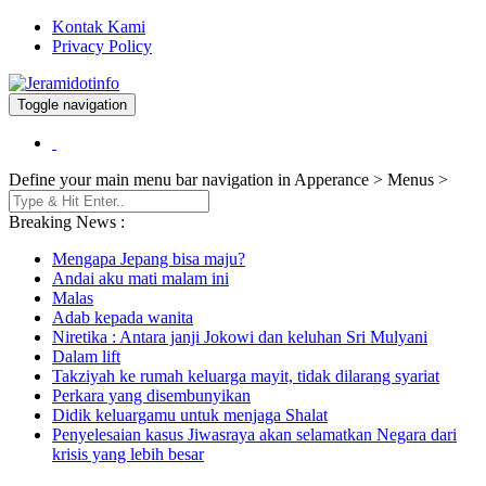
Kontak Kami
Privacy Policy
Toggle navigation
Berita dan Informasi Terkini
Jeramidotinfo
Define your main menu bar navigation in Apperance > Menus >
Breaking News :
Mengapa Jepang bisa maju?
Andai aku mati malam ini
Malas
Adab kepada wanita
Niretika : Antara janji Jokowi dan keluhan Sri Mulyani
Dalam lift
Takziyah ke rumah keluarga mayit, tidak dilarang syariat
Perkara yang disembunyikan
Didik keluargamu untuk menjaga Shalat
Penyelesaian kasus Jiwasraya akan selamatkan Negara dari
krisis yang lebih besar